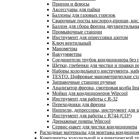
Припои и флюсы
Аксессуары для пайки
Баллоны для газовых горелок
Сварочные посты кислород-пропан, ки
Баллон для сбора фреона двухвентильн
Промывочные станции
Инструмент для опрессовки азотом
Ключ вентильный
Манометры
Вакуумметры
Соединители трубок кондиционера без 
Щетки, гребенки для чистки и правки р
Наборы холодильного инструмента, наб
TESTO. Цифровые манометрические ста
Заправочные станции ручные
Анализатор фреона, смотровая колба In
Мойки для кондиционеров Wipcool
Инструмент для работы с R-32
Переходники для фреона
Ниппели, депрессоры, инструмент для 
Инструмент для работы с R744 (CO²)
Дренажные помпы Wipcool
Сервис-пакет для чистки кондиционера
Расходные материалы для монтажа кондицион
Компоненты холодильной и климатической т