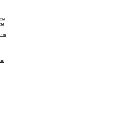
осы
сы
сов
ор