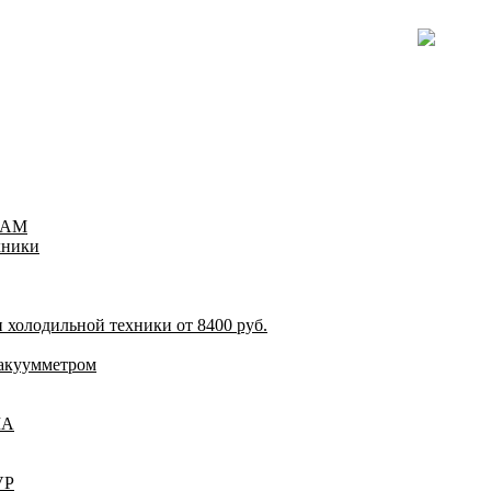
TEAM
хники
 холодильной техники от 8400 руб.
акуумметром
ША
VP