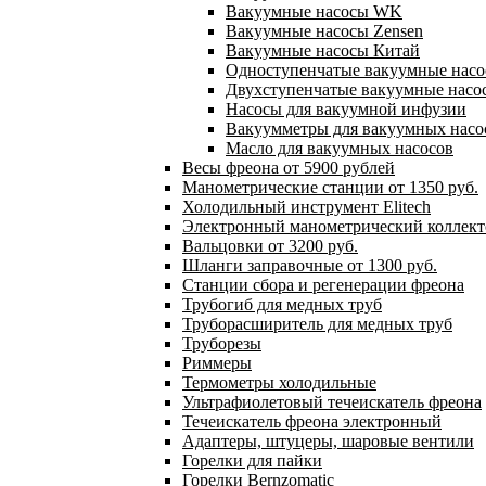
Вакуумные насосы WK
Вакуумные насосы Zensen
Вакуумные насосы Китай
Одноступенчатые вакуумные нас
Двухступенчатые вакуумные насо
Насосы для вакуумной инфузии
Вакуумметры для вакуумных насо
Масло для вакуумных насосов
Весы фреона от 5900 рублей
Манометрические станции от 1350 руб.
Холодильный инструмент Elitech
Электронный манометрический коллект
Вальцовки от 3200 руб.
Шланги заправочные от 1300 руб.
Станции сбора и регенерации фреона
Трубогиб для медных труб
Труборасширитель для медных труб
Труборезы
Риммеры
Термометры холодильные
Ультрафиолетовый течеискатель фреона
Течеискатель фреона электронный
Адаптеры, штуцеры, шаровые вентили
Горелки для пайки
Горелки Bernzomatic