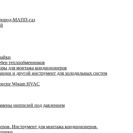
слород-МАПП-газ
ый
пайки
ебер теплообменников
оры для монтажа кондиционеров
нции и другой инструмент для холодильных систем
spector Wigam HVAC
замены ниппелей под давлением
еров. Инструмент для монтажа кондиционеров.
ехники