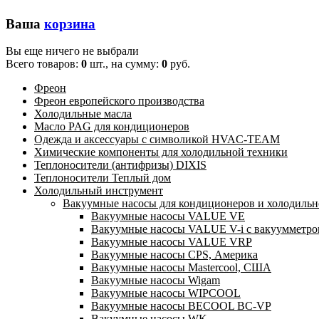
Ваша
корзина
Вы еще ничего не выбрали
Всего товаров:
0
шт., на сумму:
0
руб.
Фреон
Фреон европейского производства
Холодильные масла
Масло PAG для кондиционеров
Одежда и аксессуары с символикой HVAC-TEAM
Химические компоненты для холодильной техники
Теплоносители (антифризы) DIXIS
Теплоносители Теплый дом
Холодильный инструмент
Вакуумные насосы для кондиционеров и холодильно
Вакуумные насосы VALUE VE
Вакуумные насосы VALUE V-i с вакуумметро
Вакуумные насосы VALUE VRP
Вакуумные насосы CPS, Америка
Вакуумные насосы Mastercool, США
Вакуумные насосы Wigam
Вакуумные насосы WIPCOOL
Вакуумные насосы BECOOL BC-VP
Вакуумные насосы WK