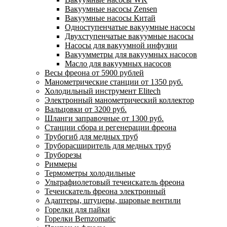
Вакуумные насосы Zensen
Вакуумные насосы Китай
Одноступенчатые вакуумные насосы
Двухступенчатые вакуумные насосы
Насосы для вакуумной инфузии
Вакуумметры для вакуумных насосов
Масло для вакуумных насосов
Весы фреона от 5900 рублей
Манометрические станции от 1350 руб.
Холодильный инструмент Elitech
Электронный манометрический коллектор
Вальцовки от 3200 руб.
Шланги заправочные от 1300 руб.
Станции сбора и регенерации фреона
Трубогиб для медных труб
Труборасширитель для медных труб
Труборезы
Риммеры
Термометры холодильные
Ультрафиолетовый течеискатель фреона
Течеискатель фреона электронный
Адаптеры, штуцеры, шаровые вентили
Горелки для пайки
Горелки Bernzomatic