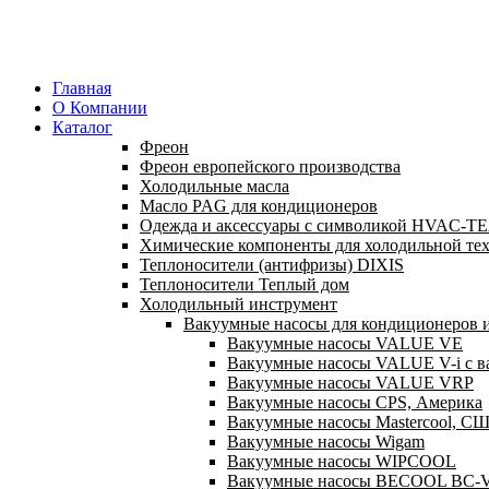
Главная
О Компании
Каталог
Фреон
Фреон европейского производства
Холодильные масла
Масло PAG для кондиционеров
Одежда и аксессуары с символикой HVAC-
Химические компоненты для холодильной те
Теплоносители (антифризы) DIXIS
Теплоносители Теплый дом
Холодильный инструмент
Вакуумные насосы для кондиционеров и
Вакуумные насосы VALUE VE
Вакуумные насосы VALUE V-i с в
Вакуумные насосы VALUE VRP
Вакуумные насосы CPS, Америка
Вакуумные насосы Mastercool, С
Вакуумные насосы Wigam
Вакуумные насосы WIPCOOL
Вакуумные насосы BECOOL BC-