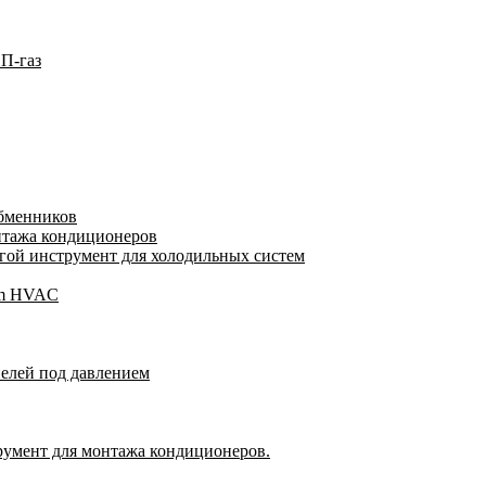
П-газ
обменников
нтажа кондиционеров
ой инструмент для холодильных систем
gam HVAC
пелей под давлением
румент для монтажа кондиционеров.