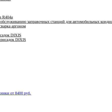
в R404a
у обслуживанию заправочных станций для автомобильных конди
сварка аргоном
исадок DIXIS
присадок DIXIS
ники от 8400 руб.