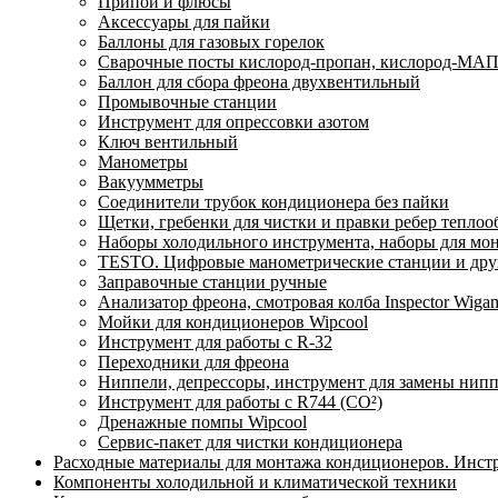
Припои и флюсы
Аксессуары для пайки
Баллоны для газовых горелок
Сварочные посты кислород-пропан, кислород-МАП
Баллон для сбора фреона двухвентильный
Промывочные станции
Инструмент для опрессовки азотом
Ключ вентильный
Манометры
Вакуумметры
Соединители трубок кондиционера без пайки
Щетки, гребенки для чистки и правки ребер тепло
Наборы холодильного инструмента, наборы для мо
TESTO. Цифровые манометрические станции и друг
Заправочные станции ручные
Анализатор фреона, смотровая колба Inspector Wi
Мойки для кондиционеров Wipcool
Инструмент для работы с R-32
Переходники для фреона
Ниппели, депрессоры, инструмент для замены нип
Инструмент для работы с R744 (CO²)
Дренажные помпы Wipcool
Сервис-пакет для чистки кондиционера
Расходные материалы для монтажа кондиционеров. Инст
Компоненты холодильной и климатической техники