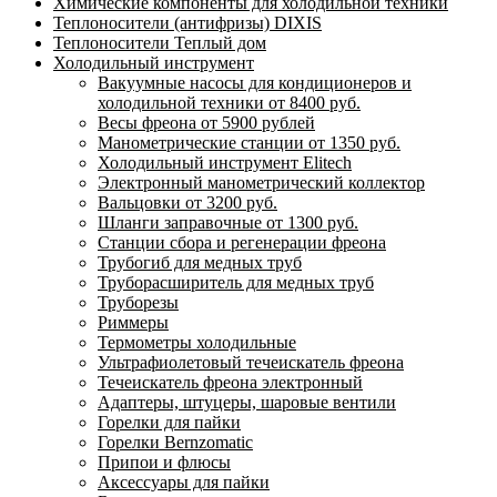
Химические компоненты для холодильной техники
Теплоносители (антифризы) DIXIS
Теплоносители Теплый дом
Холодильный инструмент
Вакуумные насосы для кондиционеров и
холодильной техники от 8400 руб.
Весы фреона от 5900 рублей
Манометрические станции от 1350 руб.
Холодильный инструмент Elitech
Электронный манометрический коллектор
Вальцовки от 3200 руб.
Шланги заправочные от 1300 руб.
Станции сбора и регенерации фреона
Трубогиб для медных труб
Труборасширитель для медных труб
Труборезы
Риммеры
Термометры холодильные
Ультрафиолетовый течеискатель фреона
Течеискатель фреона электронный
Адаптеры, штуцеры, шаровые вентили
Горелки для пайки
Горелки Bernzomatic
Припои и флюсы
Аксессуары для пайки