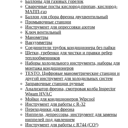
Баллоны для газовых горелок
Сварочные посты кислород-пропан, кислород-
МАПП-газ
Баллон для сбора фреона двухвентильный
Промывочные станции
Инструмент для опрессовки азотом
Ключ вентильный
Манометры
Вакуумметры
Соединители трубок кондиционера без пайки
Щетки, гребенки для чистки и правки ребер
теплообменников
Наборы холодильного инструмента, наборы для
монтажа кондиционеров
TESTO. Цифровые манометрические станции и
другой инструмент для холодильных систем
Заправочные станции ручные
Анализатор фреона, смотровая колба Inspector
Wigam HVAC
Мойки для кондиционеров Wipcool
Инструмент для работы с R-32
Переходники для фреона
Ниппели, депрессоры, инструмент для замены
ниппелей под давлением
Инструмент для работы с R744 (CO²)