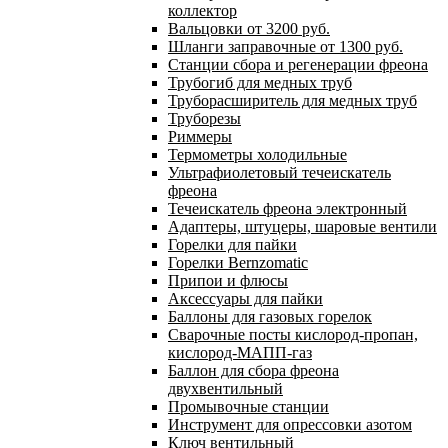
коллектор
Вальцовки от 3200 руб.
Шланги заправочные от 1300 руб.
Станции сбора и регенерации фреона
Трубогиб для медных труб
Труборасширитель для медных труб
Труборезы
Риммеры
Термометры холодильные
Ультрафиолетовый течеискатель
фреона
Течеискатель фреона электронный
Адаптеры, штуцеры, шаровые вентили
Горелки для пайки
Горелки Bernzomatic
Припои и флюсы
Аксессуары для пайки
Баллоны для газовых горелок
Сварочные посты кислород-пропан,
кислород-МАПП-газ
Баллон для сбора фреона
двухвентильный
Промывочные станции
Инструмент для опрессовки азотом
Ключ вентильный