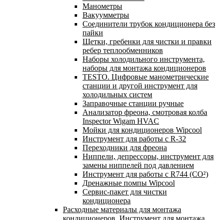
Манометры
Вакуумметры
Соединители трубок кондиционера без
пайки
Щетки, гребенки для чистки и правки
ребер теплообменников
Наборы холодильного инструмента,
наборы для монтажа кондиционеров
TESTO. Цифровые манометрические
станции и другой инструмент для
холодильных систем
Заправочные станции ручные
Анализатор фреона, смотровая колба
Inspector Wigam HVAC
Мойки для кондиционеров Wipcool
Инструмент для работы с R-32
Переходники для фреона
Ниппели, депрессоры, инструмент для
замены ниппелей под давлением
Инструмент для работы с R744 (CO²)
Дренажные помпы Wipcool
Сервис-пакет для чистки
кондиционера
Расходные материалы для монтажа
кондиционеров. Инструмент для монтажа