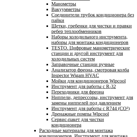
Манометры
Вакуумметры
Соединители трубок кондиционера без
пайки
Щетки, гребенки для чистки и правки
ребер теплообменников
Наборы холодильного инструмента,
наборы для монтажа кондиционеров
TESTO. Цифровые манометрические
станции и другой инструмент для
холодильных систем
Заправочные станции ручные
Анализатор фреона, смотровая колба
Inspector Wigam HVAC
Мойки для кондиционеров Wipcool
Инструмент для работы с R-32
Переходники для фреона
Ниппели, депрессоры, инструмент для
замены ниппелей под давлением
Инструмент для работы с R744 (CO²)
Дренажные помпы Wipcool
Сервис-пакет для чистки
кондиционера
Расходные материалы для монтажа
кондиционеров. Инструмент для монтажа