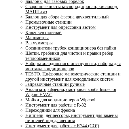
Баллоны для газовых горелок
Сварочные посты кислород-пропан, кислород-
МАПП-газ
Баллон для сбора фреона двухвентильный
Промывочные станции
Инструмент для опрессовки азотом
Ключ вентильный
Манометры
Вакуумметры
Соединители трубок кондиционера без пайки
Щетки, гребенки для чистки и правки ребер
теплообменников
Наборы холодильного инструмента, наборы для
монтажа кондиционеров
TESTO. Цифровые манометрические станции и
другой инструмент для холодильных систем
Заправочные станции ручные
Анализатор фреона, смотровая колба Inspector
Wigam HVAC
Мойки для кондиционеров Wipcool
Инструмент для работы с R-32
Переходники для фреона
Ниппели, депрессоры, инструмент для замены
ниппелей под давлением
Инструмент для работы с R744 (CO²)