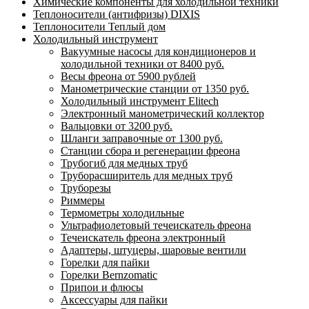
Химические компоненты для холодильной техники
Теплоносители (антифризы) DIXIS
Теплоносители Теплый дом
Холодильный инструмент
Вакуумные насосы для кондиционеров и
холодильной техники от 8400 руб.
Весы фреона от 5900 рублей
Манометрические станции от 1350 руб.
Холодильный инструмент Elitech
Электронный манометрический коллектор
Вальцовки от 3200 руб.
Шланги заправочные от 1300 руб.
Станции сбора и регенерации фреона
Трубогиб для медных труб
Труборасширитель для медных труб
Труборезы
Риммеры
Термометры холодильные
Ультрафиолетовый течеискатель фреона
Течеискатель фреона электронный
Адаптеры, штуцеры, шаровые вентили
Горелки для пайки
Горелки Bernzomatic
Припои и флюсы
Аксессуары для пайки