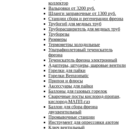
коллектор
Вальцовки от 3200 руб.
Шланги заправочные от 1300 руб.
Станции сбора и регенерации фреона
Трубогиб для медных труб
Труборасширитель для медных труб
Труборезы
Риммеры
Термометры холодильные
Ультрафиолетовый течеискатель
фреона
Течеискатель фреона электронный
Адаптеры, штуцеры, шаровые вентили
Горелки для пайки
Горелки Bernzomatic
Припои и флюсы
Аксессуары для пайки
Баллоны для газовых горелок
Сварочные посты кислород-пропан,
кислород-МАПП-газ
Баллон для сбора фреона
двухвентильный
Промывочные станции
Инструмент для опрессовки азотом
Ключ вентильный