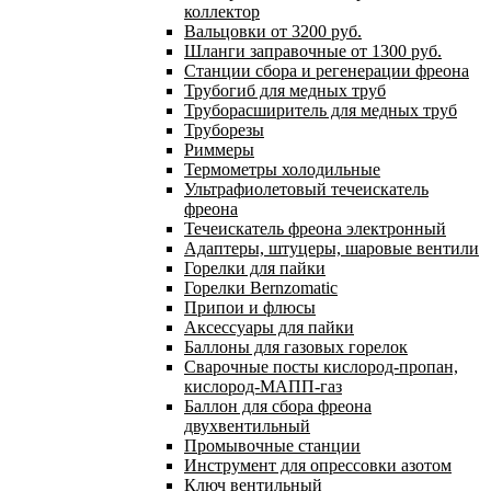
коллектор
Вальцовки от 3200 руб.
Шланги заправочные от 1300 руб.
Станции сбора и регенерации фреона
Трубогиб для медных труб
Труборасширитель для медных труб
Труборезы
Риммеры
Термометры холодильные
Ультрафиолетовый течеискатель
фреона
Течеискатель фреона электронный
Адаптеры, штуцеры, шаровые вентили
Горелки для пайки
Горелки Bernzomatic
Припои и флюсы
Аксессуары для пайки
Баллоны для газовых горелок
Сварочные посты кислород-пропан,
кислород-МАПП-газ
Баллон для сбора фреона
двухвентильный
Промывочные станции
Инструмент для опрессовки азотом
Ключ вентильный