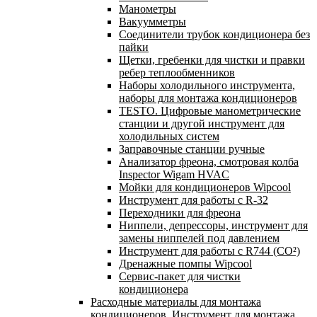
Манометры
Вакуумметры
Соединители трубок кондиционера без
пайки
Щетки, гребенки для чистки и правки
ребер теплообменников
Наборы холодильного инструмента,
наборы для монтажа кондиционеров
TESTO. Цифровые манометрические
станции и другой инструмент для
холодильных систем
Заправочные станции ручные
Анализатор фреона, смотровая колба
Inspector Wigam HVAC
Мойки для кондиционеров Wipcool
Инструмент для работы с R-32
Переходники для фреона
Ниппели, депрессоры, инструмент для
замены ниппелей под давлением
Инструмент для работы с R744 (CO²)
Дренажные помпы Wipcool
Сервис-пакет для чистки
кондиционера
Расходные материалы для монтажа
кондиционеров. Инструмент для монтажа