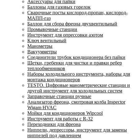
Аксессуары для пайки
Баллоны для газовых горелок
Сварочные посты кислород-пропан, кислород-
МАПП-газ
Баллон для сбора фреона двухвентильный
Промывочные станции
Инструмент для опрессовки азотом
Ключ вентильный
Манометры
Вакуумметры
Соединители трубок кондиционера без пайки
Щетки, гребенки для чистки и правки ребер
теплообменников
Наборы холодильного инструмента, наборы для
монтажа кондиционеров
TESTO. Цифровые манометрические станции и
другой инструмент для холодильных систем
Заправочные станции ручные
Анализатор фреона, смотровая колба Inspector
Wigam HVAC
Мойки для кондиционеров Wipcool
Инструмент для работы с R-32
Переходники для фреона
Ниппели, депрессоры, инструмент для замены
ниппелей под давлением