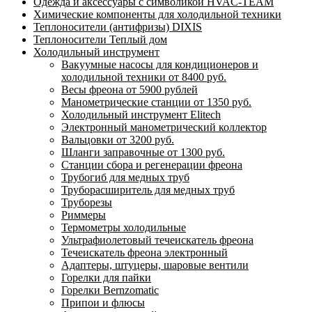
Одежда и аксессуары с символикой HVAC-TEAM
Химические компоненты для холодильной техники
Теплоносители (антифризы) DIXIS
Теплоносители Теплый дом
Холодильный инструмент
Вакуумные насосы для кондиционеров и
холодильной техники от 8400 руб.
Весы фреона от 5900 рублей
Манометрические станции от 1350 руб.
Холодильный инструмент Elitech
Электронный манометрический коллектор
Вальцовки от 3200 руб.
Шланги заправочные от 1300 руб.
Станции сбора и регенерации фреона
Трубогиб для медных труб
Труборасширитель для медных труб
Труборезы
Риммеры
Термометры холодильные
Ультрафиолетовый течеискатель фреона
Течеискатель фреона электронный
Адаптеры, штуцеры, шаровые вентили
Горелки для пайки
Горелки Bernzomatic
Припои и флюсы