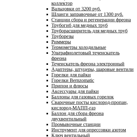
коллектор
Вальцовки от 3200 руб.
Шланги заправочные от 1300 руб.
Станции сбора и регенерации фреона
Трубогиб для медных труб
Труборасширитель для медных труб
Труборезы
Риммеры
Термометры холодильные
Ультрафиолетовый течеискатель
фреона
Течеискатель фреона электронный
Адаптеры, штуцеры, шаровые вентили
Горелки для пайки
Горелки Bernzomatic
Припои и флюсы
Аксессуары для пайки
Баллоны для газовых горелок
Сварочные посты кислород-пропан,
кислород-МАПП-газ
Баллон для сбора фреона
двухвентильный
Промывочные станции
Инструмент для опрессовки азотом
Ключ вентильный