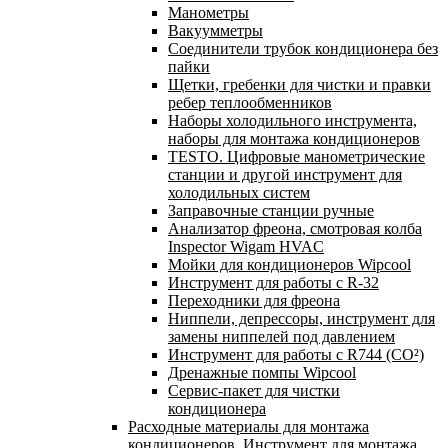
Манометры
Вакуумметры
Соединители трубок кондиционера без
пайки
Щетки, гребенки для чистки и правки
ребер теплообменников
Наборы холодильного инструмента,
наборы для монтажа кондиционеров
TESTO. Цифровые манометрические
станции и другой инструмент для
холодильных систем
Заправочные станции ручные
Анализатор фреона, смотровая колба
Inspector Wigam HVAC
Мойки для кондиционеров Wipcool
Инструмент для работы с R-32
Переходники для фреона
Ниппели, депрессоры, инструмент для
замены ниппелей под давлением
Инструмент для работы с R744 (CO²)
Дренажные помпы Wipcool
Сервис-пакет для чистки
кондиционера
Расходные материалы для монтажа
кондиционеров. Инструмент для монтажа