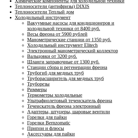
Химические компоненты для холодильной техники
Теплоносители (антифризы) DIXIS
Теплоносители Теплый дом
Холодильный инструмент
Вакуумные насосы для кондиционеров и
холодильной техники от 8400 руб.
Весы фреона от 5900 рублей
Манометрические станции от 1350 руб.
Холодильный инструмент Elitech
Электронный манометрический коллектор
Вальцовки от 3200 руб.
Шланги заправочные от 1300 руб.
Станции сбора и регенерации фреона
Трубогиб для медных труб
Труборасширитель для медных труб
Труборезы
Риммеры
Термометры холодильные
Ультрафиолетовый течеискатель фреона
Течеискатель фреона электронный
Адаптеры, штуцеры, шаровые вентили
Горелки для пайки
Горелки Bernzomatic
Припои и флюсы
Аксессуары для пайки