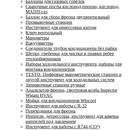
Баллоны для газовых горелок
Сварочные посты кислород-пропан, кислород-
МАПП-газ
Баллон для сбора фреона двухвентильный
Промывочные станции
Инструмент для опрессовки азотом
Ключ вентильный
Манометры
Вакуумметры
Соединители трубок кондиционера без пайки
Щетки, гребенки для чистки и правки ребер
теплообменников
Наборы холодильного инструмента, наборы для
монтажа кондиционеров
TESTO. Цифровые манометрические станции и
другой инструмент для холодильных систем
Заправочные станции ручные
Анализатор фреона, смотровая колба Inspector
Wigam HVAC
Мойки для кондиционеров Wipcool
Инструмент для работы с R-32
Переходники для фреона
Ниппели, депрессоры, инструмент для замены
ниппелей под давлением
Инструмент для работы с R744 (CO²)