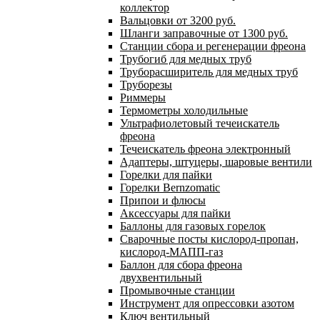
коллектор
Вальцовки от 3200 руб.
Шланги заправочные от 1300 руб.
Станции сбора и регенерации фреона
Трубогиб для медных труб
Труборасширитель для медных труб
Труборезы
Риммеры
Термометры холодильные
Ультрафиолетовый течеискатель
фреона
Течеискатель фреона электронный
Адаптеры, штуцеры, шаровые вентили
Горелки для пайки
Горелки Bernzomatic
Припои и флюсы
Аксессуары для пайки
Баллоны для газовых горелок
Сварочные посты кислород-пропан,
кислород-МАПП-газ
Баллон для сбора фреона
двухвентильный
Промывочные станции
Инструмент для опрессовки азотом
Ключ вентильный