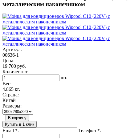
металлическим наконечником
Артикул:
00636-1
Цена:
19 700 руб.
Количество:
шт.
Вес:
4.865 кг.
Страна:
Китай
Размеры:
В корзину
Купить в 1 клик
Email
*
:
Телефон
*
: