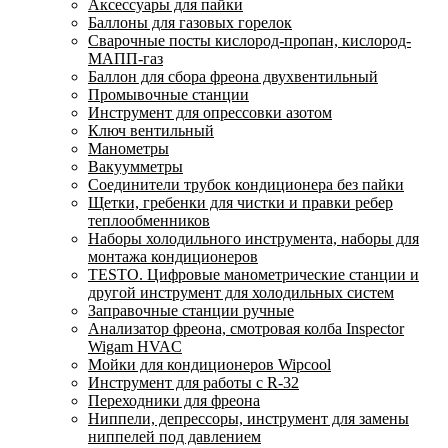
Аксессуары для пайки
Баллоны для газовых горелок
Сварочные посты кислород-пропан, кислород-
МАПП-газ
Баллон для сбора фреона двухвентильный
Промывочные станции
Инструмент для опрессовки азотом
Ключ вентильный
Манометры
Вакуумметры
Соединители трубок кондиционера без пайки
Щетки, гребенки для чистки и правки ребер
теплообменников
Наборы холодильного инструмента, наборы для
монтажа кондиционеров
TESTO. Цифровые манометрические станции и
другой инструмент для холодильных систем
Заправочные станции ручные
Анализатор фреона, смотровая колба Inspector
Wigam HVAC
Мойки для кондиционеров Wipcool
Инструмент для работы с R-32
Переходники для фреона
Ниппели, депрессоры, инструмент для замены
ниппелей под давлением