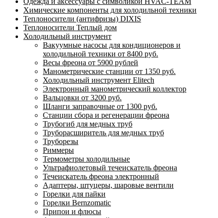
Одежда и аксессуары с символикой HVAC-TEAM
Химические компоненты для холодильной техники
Теплоносители (антифризы) DIXIS
Теплоносители Теплый дом
Холодильный инструмент
Вакуумные насосы для кондиционеров и
холодильной техники от 8400 руб.
Весы фреона от 5900 рублей
Манометрические станции от 1350 руб.
Холодильный инструмент Elitech
Электронный манометрический коллектор
Вальцовки от 3200 руб.
Шланги заправочные от 1300 руб.
Станции сбора и регенерации фреона
Трубогиб для медных труб
Труборасширитель для медных труб
Труборезы
Риммеры
Термометры холодильные
Ультрафиолетовый течеискатель фреона
Течеискатель фреона электронный
Адаптеры, штуцеры, шаровые вентили
Горелки для пайки
Горелки Bernzomatic
Припои и флюсы