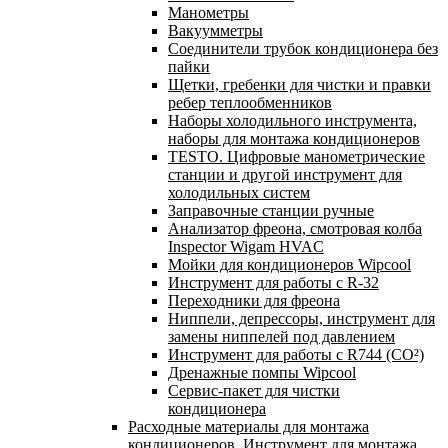
Манометры
Вакуумметры
Соединители трубок кондиционера без
пайки
Щетки, гребенки для чистки и правки
ребер теплообменников
Наборы холодильного инструмента,
наборы для монтажа кондиционеров
TESTO. Цифровые манометрические
станции и другой инструмент для
холодильных систем
Заправочные станции ручные
Анализатор фреона, смотровая колба
Inspector Wigam HVAC
Мойки для кондиционеров Wipcool
Инструмент для работы с R-32
Переходники для фреона
Ниппели, депрессоры, инструмент для
замены ниппелей под давлением
Инструмент для работы с R744 (CO²)
Дренажные помпы Wipcool
Сервис-пакет для чистки
кондиционера
Расходные материалы для монтажа
кондиционеров. Инструмент для монтажа