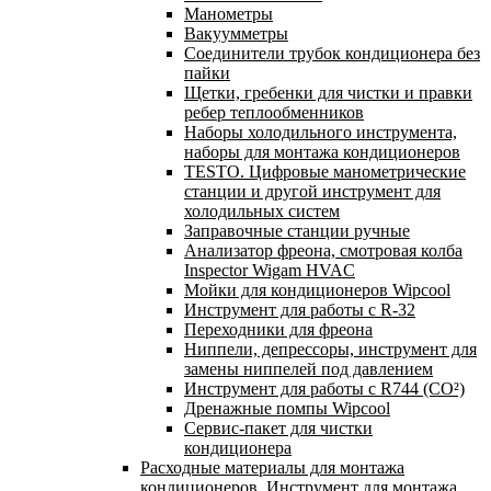
Манометры
Вакуумметры
Соединители трубок кондиционера без
пайки
Щетки, гребенки для чистки и правки
ребер теплообменников
Наборы холодильного инструмента,
наборы для монтажа кондиционеров
TESTO. Цифровые манометрические
станции и другой инструмент для
холодильных систем
Заправочные станции ручные
Анализатор фреона, смотровая колба
Inspector Wigam HVAC
Мойки для кондиционеров Wipcool
Инструмент для работы с R-32
Переходники для фреона
Ниппели, депрессоры, инструмент для
замены ниппелей под давлением
Инструмент для работы с R744 (CO²)
Дренажные помпы Wipcool
Сервис-пакет для чистки
кондиционера
Расходные материалы для монтажа
кондиционеров. Инструмент для монтажа