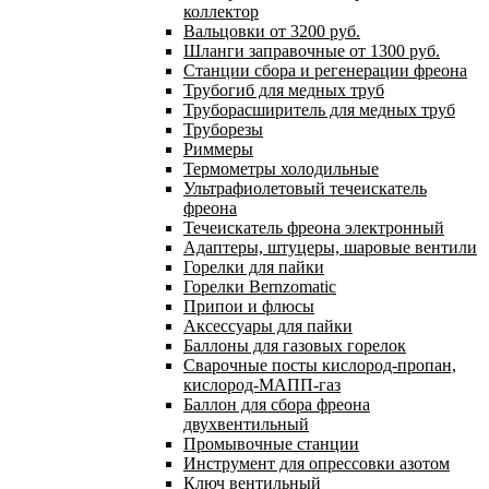
коллектор
Вальцовки от 3200 руб.
Шланги заправочные от 1300 руб.
Станции сбора и регенерации фреона
Трубогиб для медных труб
Труборасширитель для медных труб
Труборезы
Риммеры
Термометры холодильные
Ультрафиолетовый течеискатель
фреона
Течеискатель фреона электронный
Адаптеры, штуцеры, шаровые вентили
Горелки для пайки
Горелки Bernzomatic
Припои и флюсы
Аксессуары для пайки
Баллоны для газовых горелок
Сварочные посты кислород-пропан,
кислород-МАПП-газ
Баллон для сбора фреона
двухвентильный
Промывочные станции
Инструмент для опрессовки азотом
Ключ вентильный