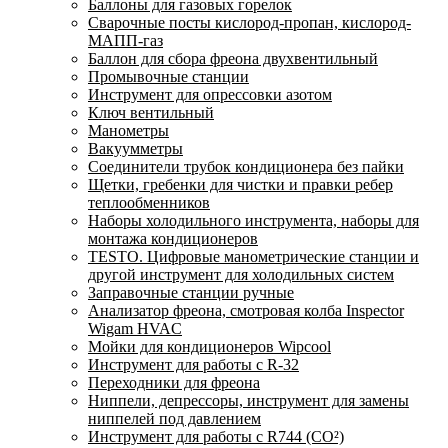
Баллоны для газовых горелок
Сварочные посты кислород-пропан, кислород-
МАПП-газ
Баллон для сбора фреона двухвентильный
Промывочные станции
Инструмент для опрессовки азотом
Ключ вентильный
Манометры
Вакуумметры
Соединители трубок кондиционера без пайки
Щетки, гребенки для чистки и правки ребер
теплообменников
Наборы холодильного инструмента, наборы для
монтажа кондиционеров
TESTO. Цифровые манометрические станции и
другой инструмент для холодильных систем
Заправочные станции ручные
Анализатор фреона, смотровая колба Inspector
Wigam HVAC
Мойки для кондиционеров Wipcool
Инструмент для работы с R-32
Переходники для фреона
Ниппели, депрессоры, инструмент для замены
ниппелей под давлением
Инструмент для работы с R744 (CO²)