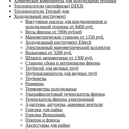
Химические компоненты для холодильной техники
Теплоносители (антифризы) DIXIS
Теплоносители Теплый дом
Холодильный инструмент
Вакуумные насосы для кондиционеров и
холодильной техники от 8400 руб.
Весы фреона от 5900 рублей
Манометрические станции от 1350 руб.
Холодильный инструмент Elitech
Электронный манометрический коллектор
Вальцовки от 3200 руб.
Шланги заправочные от 1300 руб.
Станции сбора и регенерации фреона
Трубогиб для медных труб
Труборасширитель для медных труб
Труборезы
Риммеры
Термометры холодильные
Ультрафиолетовый течеискатель фреона
Течеискатель фреона электронный
Адаптеры, штуцеры, шаровые вентили
Горелки для пайки
Горелки Bernzomatic
Припои и флюсы
Аксессуары для пайки