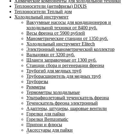
Химические компоненты для холодильной техники
Теплоносители (антифризы) DIXIS
Теплоносители Теплый дом
Холодильный инструмент
Вакуумные насосы для кондиционеров и
холодильной техники от 8400 руб.
Весы фреона от 5900 рублей
Манометрические станции от 1350 руб.
Холодильный инструмент Elitech
Электронный манометрический коллектор
Вальцовки от 3200 руб.
Шланги заправочные от 1300 руб.
Станции сбора и регенерации фреона
Трубогиб для медных труб
Труборасширитель для медных труб
Труборезы
Риммеры
Термометры холодильные
Ультрафиолетовый течеискатель фреона
Течеискатель фреона электронный
Адаптеры, штуцеры, шаровые вентили
Горелки для пайки
Горелки Bernzomatic
Припои и флюсы
Аксессуары для пайки