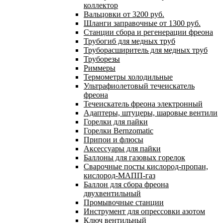
коллектор
Вальцовки от 3200 руб.
Шланги заправочные от 1300 руб.
Станции сбора и регенерации фреона
Трубогиб для медных труб
Труборасширитель для медных труб
Труборезы
Риммеры
Термометры холодильные
Ультрафиолетовый течеискатель
фреона
Течеискатель фреона электронный
Адаптеры, штуцеры, шаровые вентили
Горелки для пайки
Горелки Bernzomatic
Припои и флюсы
Аксессуары для пайки
Баллоны для газовых горелок
Сварочные посты кислород-пропан,
кислород-МАПП-газ
Баллон для сбора фреона
двухвентильный
Промывочные станции
Инструмент для опрессовки азотом
Ключ вентильный