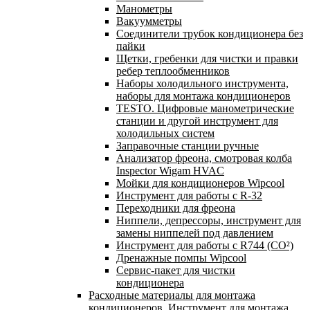
Манометры
Вакуумметры
Соединители трубок кондиционера без
пайки
Щетки, гребенки для чистки и правки
ребер теплообменников
Наборы холодильного инструмента,
наборы для монтажа кондиционеров
TESTO. Цифровые манометрические
станции и другой инструмент для
холодильных систем
Заправочные станции ручные
Анализатор фреона, смотровая колба
Inspector Wigam HVAC
Мойки для кондиционеров Wipcool
Инструмент для работы с R-32
Переходники для фреона
Ниппели, депрессоры, инструмент для
замены ниппелей под давлением
Инструмент для работы с R744 (CO²)
Дренажные помпы Wipcool
Сервис-пакет для чистки
кондиционера
Расходные материалы для монтажа
кондиционеров. Инструмент для монтажа