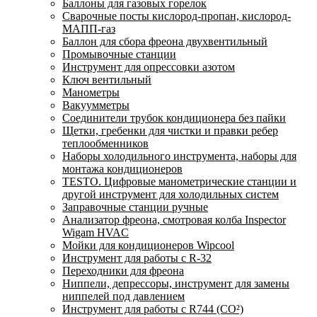
Баллоны для газовых горелок
Сварочные посты кислород-пропан, кислород-
МАПП-газ
Баллон для сбора фреона двухвентильный
Промывочные станции
Инструмент для опрессовки азотом
Ключ вентильный
Манометры
Вакуумметры
Соединители трубок кондиционера без пайки
Щетки, гребенки для чистки и правки ребер
теплообменников
Наборы холодильного инструмента, наборы для
монтажа кондиционеров
TESTO. Цифровые манометрические станции и
другой инструмент для холодильных систем
Заправочные станции ручные
Анализатор фреона, смотровая колба Inspector
Wigam HVAC
Мойки для кондиционеров Wipcool
Инструмент для работы с R-32
Переходники для фреона
Ниппели, депрессоры, инструмент для замены
ниппелей под давлением
Инструмент для работы с R744 (CO²)