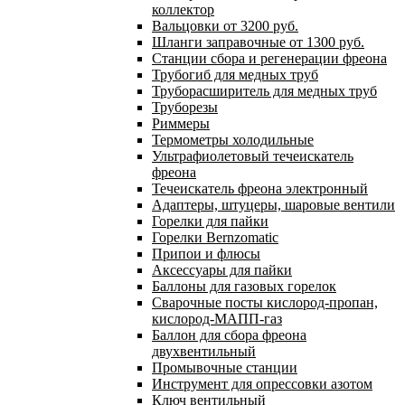
коллектор
Вальцовки от 3200 руб.
Шланги заправочные от 1300 руб.
Станции сбора и регенерации фреона
Трубогиб для медных труб
Труборасширитель для медных труб
Труборезы
Риммеры
Термометры холодильные
Ультрафиолетовый течеискатель
фреона
Течеискатель фреона электронный
Адаптеры, штуцеры, шаровые вентили
Горелки для пайки
Горелки Bernzomatic
Припои и флюсы
Аксессуары для пайки
Баллоны для газовых горелок
Сварочные посты кислород-пропан,
кислород-МАПП-газ
Баллон для сбора фреона
двухвентильный
Промывочные станции
Инструмент для опрессовки азотом
Ключ вентильный