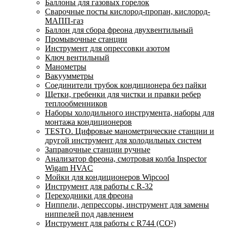
Баллоны для газовых горелок
Сварочные посты кислород-пропан, кислород-
МАПП-газ
Баллон для сбора фреона двухвентильный
Промывочные станции
Инструмент для опрессовки азотом
Ключ вентильный
Манометры
Вакуумметры
Соединители трубок кондиционера без пайки
Щетки, гребенки для чистки и правки ребер
теплообменников
Наборы холодильного инструмента, наборы для
монтажа кондиционеров
TESTO. Цифровые манометрические станции и
другой инструмент для холодильных систем
Заправочные станции ручные
Анализатор фреона, смотровая колба Inspector
Wigam HVAC
Мойки для кондиционеров Wipcool
Инструмент для работы с R-32
Переходники для фреона
Ниппели, депрессоры, инструмент для замены
ниппелей под давлением
Инструмент для работы с R744 (CO²)