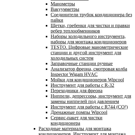
Манометры
Вакуумметры
Соединители трубок кондиционера без
пайки
Щетки, гребенки для чистки и правки
ребер теплообменников
Наборы холодильного инструмента,
наборы для монтажа кондиционеров
TESTO. Цифровые манометрические
станции и другой инструмент для
холодильных систем
Заправочные станции ручные
Анализатор фреона, смотровая колба
Inspector Wigam HVAC
Мойки для кондиционеров Wipcool
Инструмент для работы с R-32
Переходники для фреона
Ниппели, депрессоры, инструмент для
замены ниппелей под давлением
Инструмент для работы с R744 (CO²)
Дренажные помпы Wipcool
Сервис-пакет для чистки
кондиционера
Расходные материалы для монтажа
кондиционеров. Инструмент для монтажа