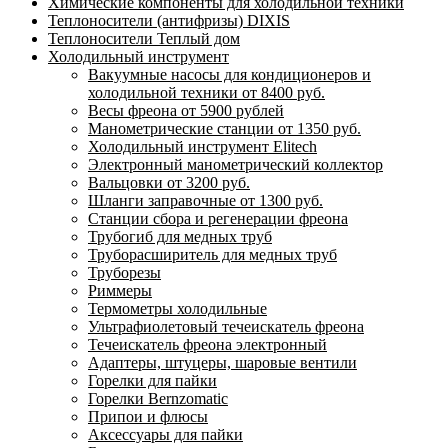
Химические компоненты для холодильной техники
Теплоносители (антифризы) DIXIS
Теплоносители Теплый дом
Холодильный инструмент
Вакуумные насосы для кондиционеров и
холодильной техники от 8400 руб.
Весы фреона от 5900 рублей
Манометрические станции от 1350 руб.
Холодильный инструмент Elitech
Электронный манометрический коллектор
Вальцовки от 3200 руб.
Шланги заправочные от 1300 руб.
Станции сбора и регенерации фреона
Трубогиб для медных труб
Труборасширитель для медных труб
Труборезы
Риммеры
Термометры холодильные
Ультрафиолетовый течеискатель фреона
Течеискатель фреона электронный
Адаптеры, штуцеры, шаровые вентили
Горелки для пайки
Горелки Bernzomatic
Припои и флюсы
Аксессуары для пайки