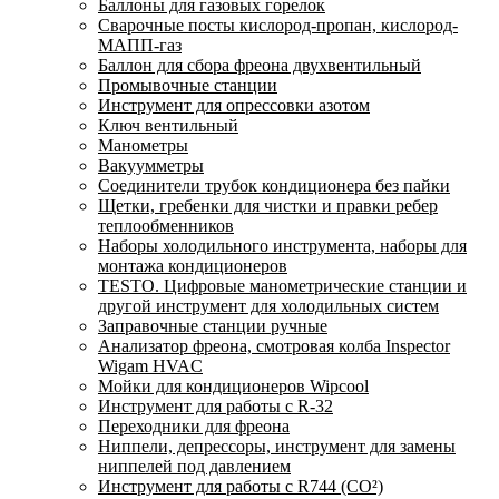
Баллоны для газовых горелок
Сварочные посты кислород-пропан, кислород-
МАПП-газ
Баллон для сбора фреона двухвентильный
Промывочные станции
Инструмент для опрессовки азотом
Ключ вентильный
Манометры
Вакуумметры
Соединители трубок кондиционера без пайки
Щетки, гребенки для чистки и правки ребер
теплообменников
Наборы холодильного инструмента, наборы для
монтажа кондиционеров
TESTO. Цифровые манометрические станции и
другой инструмент для холодильных систем
Заправочные станции ручные
Анализатор фреона, смотровая колба Inspector
Wigam HVAC
Мойки для кондиционеров Wipcool
Инструмент для работы с R-32
Переходники для фреона
Ниппели, депрессоры, инструмент для замены
ниппелей под давлением
Инструмент для работы с R744 (CO²)