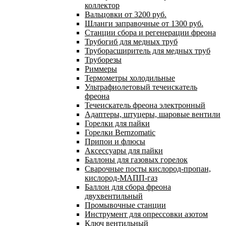
коллектор
Вальцовки от 3200 руб.
Шланги заправочные от 1300 руб.
Станции сбора и регенерации фреона
Трубогиб для медных труб
Труборасширитель для медных труб
Труборезы
Риммеры
Термометры холодильные
Ультрафиолетовый течеискатель
фреона
Течеискатель фреона электронный
Адаптеры, штуцеры, шаровые вентили
Горелки для пайки
Горелки Bernzomatic
Припои и флюсы
Аксессуары для пайки
Баллоны для газовых горелок
Сварочные посты кислород-пропан,
кислород-МАПП-газ
Баллон для сбора фреона
двухвентильный
Промывочные станции
Инструмент для опрессовки азотом
Ключ вентильный