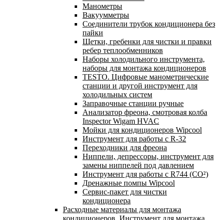
Манометры
Вакуумметры
Соединители трубок кондиционера без
пайки
Щетки, гребенки для чистки и правки
ребер теплообменников
Наборы холодильного инструмента,
наборы для монтажа кондиционеров
TESTO. Цифровые манометрические
станции и другой инструмент для
холодильных систем
Заправочные станции ручные
Анализатор фреона, смотровая колба
Inspector Wigam HVAC
Мойки для кондиционеров Wipcool
Инструмент для работы с R-32
Переходники для фреона
Ниппели, депрессоры, инструмент для
замены ниппелей под давлением
Инструмент для работы с R744 (CO²)
Дренажные помпы Wipcool
Сервис-пакет для чистки
кондиционера
Расходные материалы для монтажа
кондиционеров. Инструмент для монтажа