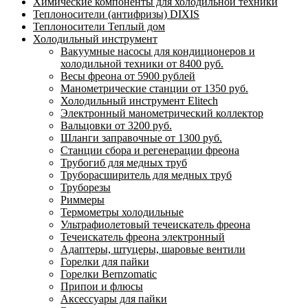
Химические компоненты для холодильной техники
Теплоносители (антифризы) DIXIS
Теплоносители Теплый дом
Холодильный инструмент
Вакуумные насосы для кондиционеров и
холодильной техники от 8400 руб.
Весы фреона от 5900 рублей
Манометрические станции от 1350 руб.
Холодильный инструмент Elitech
Электронный манометрический коллектор
Вальцовки от 3200 руб.
Шланги заправочные от 1300 руб.
Станции сбора и регенерации фреона
Трубогиб для медных труб
Труборасширитель для медных труб
Труборезы
Риммеры
Термометры холодильные
Ультрафиолетовый течеискатель фреона
Течеискатель фреона электронный
Адаптеры, штуцеры, шаровые вентили
Горелки для пайки
Горелки Bernzomatic
Припои и флюсы
Аксессуары для пайки