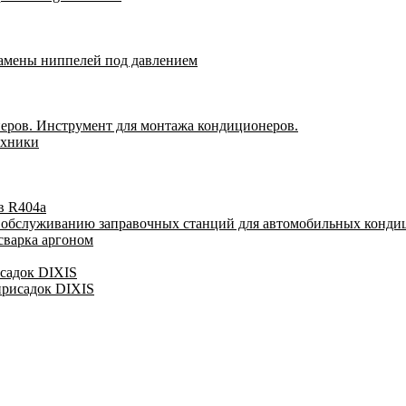
замены ниппелей под давлением
еров. Инструмент для монтажа кондиционеров.
ехники
в R404a
у обслуживанию заправочных станций для автомобильных конди
сварка аргоном
исадок DIXIS
присадок DIXIS