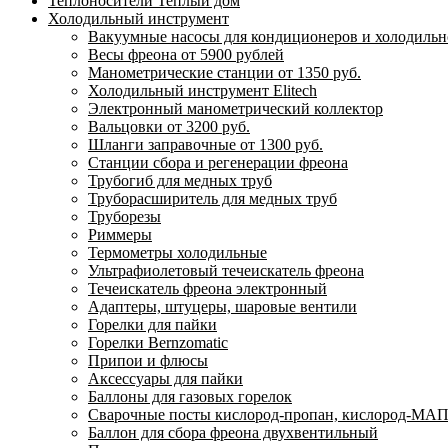
Теплоносители Теплый дом
Холодильный инструмент
Вакуумные насосы для кондиционеров и холодильно
Весы фреона от 5900 рублей
Манометрические станции от 1350 руб.
Холодильный инструмент Elitech
Электронный манометрический коллектор
Вальцовки от 3200 руб.
Шланги заправочные от 1300 руб.
Станции сбора и регенерации фреона
Трубогиб для медных труб
Труборасширитель для медных труб
Труборезы
Риммеры
Термометры холодильные
Ультрафиолетовый течеискатель фреона
Течеискатель фреона электронный
Адаптеры, штуцеры, шаровые вентили
Горелки для пайки
Горелки Bernzomatic
Припои и флюсы
Аксессуары для пайки
Баллоны для газовых горелок
Сварочные посты кислород-пропан, кислород-МАП
Баллон для сбора фреона двухвентильный