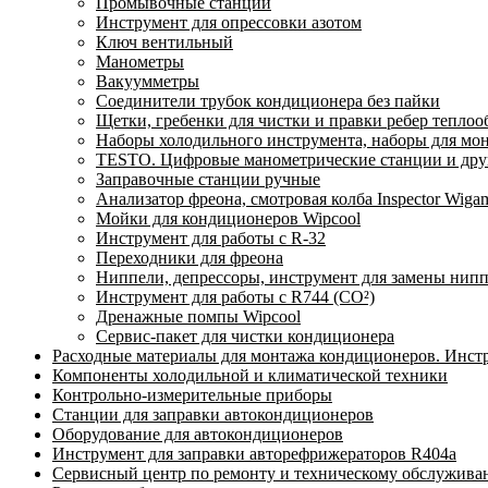
Промывочные станции
Инструмент для опрессовки азотом
Ключ вентильный
Манометры
Вакуумметры
Соединители трубок кондиционера без пайки
Щетки, гребенки для чистки и правки ребер тепло
Наборы холодильного инструмента, наборы для мо
TESTO. Цифровые манометрические станции и друг
Заправочные станции ручные
Анализатор фреона, смотровая колба Inspector Wi
Мойки для кондиционеров Wipcool
Инструмент для работы с R-32
Переходники для фреона
Ниппели, депрессоры, инструмент для замены нип
Инструмент для работы с R744 (CO²)
Дренажные помпы Wipcool
Сервис-пакет для чистки кондиционера
Расходные материалы для монтажа кондиционеров. Инст
Компоненты холодильной и климатической техники
Контрольно-измерительные приборы
Станции для заправки автокондиционеров
Оборудование для автокондиционеров
Инструмент для заправки авторефрижераторов R404a
Сервисный центр по ремонту и техническому обслужива