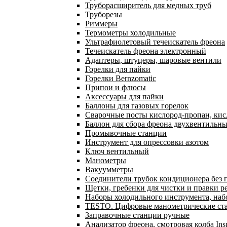
Труборасширитель для медных труб
Труборезы
Риммеры
Термометры холодильные
Ультрафиолетовый течеискатель фреона
Течеискатель фреона электронный
Адаптеры, штуцеры, шаровые вентили
Горелки для пайки
Горелки Bernzomatic
Припои и флюсы
Аксессуары для пайки
Баллоны для газовых горелок
Сварочные посты кислород-пропан, ки
Баллон для сбора фреона двухвентильн
Промывочные станции
Инструмент для опрессовки азотом
Ключ вентильный
Манометры
Вакуумметры
Соединители трубок кондиционера без 
Щетки, гребенки для чистки и правки р
Наборы холодильного инструмента, наб
TESTO. Цифровые манометрические ста
Заправочные станции ручные
Анализатор фреона, смотровая колба In