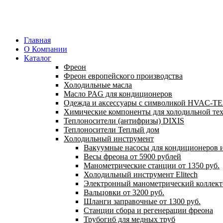
Главная
О Компании
Каталог
Фреон
Фреон европейского производства
Холодильные масла
Масло PAG для кондиционеров
Одежда и аксессуары с символикой HVAC-
Химические компоненты для холодильной те
Теплоносители (антифризы) DIXIS
Теплоносители Теплый дом
Холодильный инструмент
Вакуумные насосы для кондиционеров и
Весы фреона от 5900 рублей
Манометрические станции от 1350 руб.
Холодильный инструмент Elitech
Электронный манометрический коллект
Вальцовки от 3200 руб.
Шланги заправочные от 1300 руб.
Станции сбора и регенерации фреона
Трубогиб для медных труб