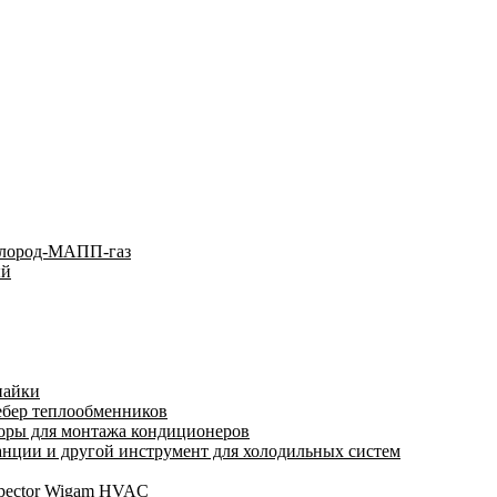
слород-МАПП-газ
ый
пайки
ебер теплообменников
оры для монтажа кондиционеров
нции и другой инструмент для холодильных систем
spector Wigam HVAC