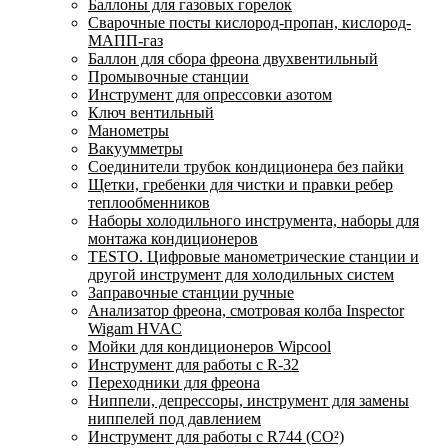
Баллоны для газовых горелок
Сварочные посты кислород-пропан, кислород-
МАПП-газ
Баллон для сбора фреона двухвентильный
Промывочные станции
Инструмент для опрессовки азотом
Ключ вентильный
Манометры
Вакуумметры
Соединители трубок кондиционера без пайки
Щетки, гребенки для чистки и правки ребер
теплообменников
Наборы холодильного инструмента, наборы для
монтажа кондиционеров
TESTO. Цифровые манометрические станции и
другой инструмент для холодильных систем
Заправочные станции ручные
Анализатор фреона, смотровая колба Inspector
Wigam HVAC
Мойки для кондиционеров Wipcool
Инструмент для работы с R-32
Переходники для фреона
Ниппели, депрессоры, инструмент для замены
ниппелей под давлением
Инструмент для работы с R744 (CO²)