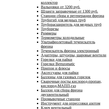
коллектор
Вальцовки от 3200 руб.
Шланги заправочные от 1300 руб.
Станции сбора и регенерации фреона
Трубогиб для медных труб
Труборасширитель для медных труб
Труборезы
Риммеры
Термометры холодильные
Ультрафиолетовый течеискатель
фреона
Течеискатель фреона электронный
Адаптеры, штуцеры, шаровые вентили
Горелки для пайки
Горелки Bernzomatic
Припои и флюсы
Аксессуары для пайки
Баллоны для газовых горелок
Сварочные посты кислород-пропан,
кислород-МАПП-газ
Баллон для сбора фреона
двухвентильный
Промывочные станции
Инструмент для опрессовки азотом
Ключ вентильный