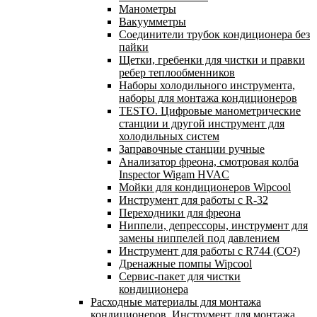
Манометры
Вакуумметры
Соединители трубок кондиционера без
пайки
Щетки, гребенки для чистки и правки
ребер теплообменников
Наборы холодильного инструмента,
наборы для монтажа кондиционеров
TESTO. Цифровые манометрические
станции и другой инструмент для
холодильных систем
Заправочные станции ручные
Анализатор фреона, смотровая колба
Inspector Wigam HVAC
Мойки для кондиционеров Wipcool
Инструмент для работы с R-32
Переходники для фреона
Ниппели, депрессоры, инструмент для
замены ниппелей под давлением
Инструмент для работы с R744 (CO²)
Дренажные помпы Wipcool
Сервис-пакет для чистки
кондиционера
Расходные материалы для монтажа
кондиционеров. Инструмент для монтажа