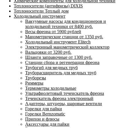
Химические компоненты для холодильной техники
Теплоносители (антифризы) DIXIS
Теплоносители Теплый дом
Холодильный инструмент
Вакуумные насосы для кондиционеров и
холодильной техники от 8400 руб.
Весы фреона от 5900 рублей
Манометрические станции от 1350 руб.
Холодильный инструмент Elitech
Электронный манометрический коллектор
Вальцовки от 3200 руб.
Шланги заправочные от 1300 руб.
Станции сбора и регенерации фреона
Трубогиб для медных труб
Труборасширитель для медных труб
Труборезы
Риммеры
Термометры холодильные
Ультрафиолетовый течеискатель фреона
Течеискатель фреона электронный
Адаптеры, штуцеры, шаровые вентили
Горелки для пайки
Горелки Bernzomatic
Припои и флюсы
Аксессуары для пайки