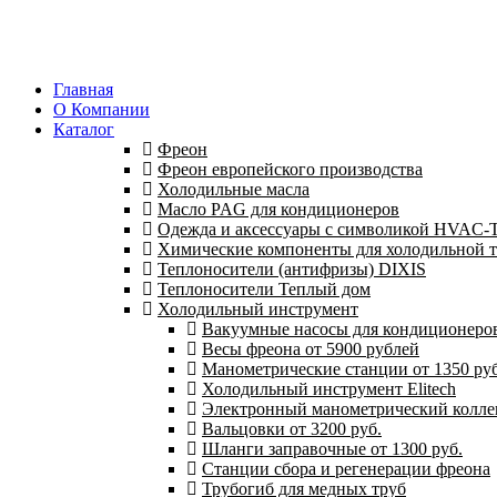
Главная
О Компании
Каталог
Фреон
Фреон европейского производства
Холодильные масла
Масло PAG для кондиционеров
Одежда и аксессуары с символикой HVAC
Химические компоненты для холодильной 
Теплоносители (антифризы) DIXIS
Теплоносители Теплый дом
Холодильный инструмент
Вакуумные насосы для кондиционеров 
Весы фреона от 5900 рублей
Манометрические станции от 1350 руб
Холодильный инструмент Elitech
Электронный манометрический колле
Вальцовки от 3200 руб.
Шланги заправочные от 1300 руб.
Станции сбора и регенерации фреона
Трубогиб для медных труб