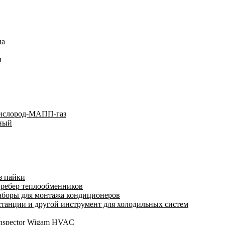
на
и
кислород-МАПП-газ
ьный
з пайки
 ребер теплообменников
аборы для монтажа кондиционеров
анции и другой инструмент для холодильных систем
Inspector Wigam HVAC