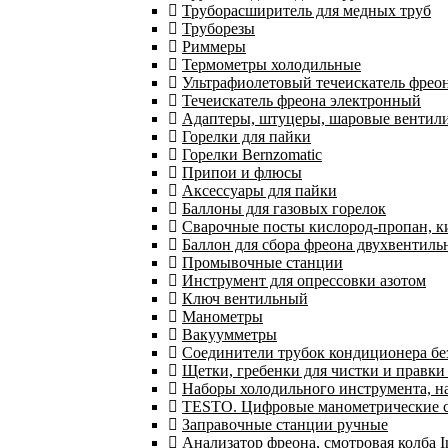
Труборасширитель для медных труб
Труборезы
Риммеры
Термометры холодильные
Ультрафиолетовый течеискатель фрео
Течеискатель фреона электронный
Адаптеры, штуцеры, шаровые вентил
Горелки для пайки
Горелки Bernzomatic
Припои и флюсы
Аксессуары для пайки
Баллоны для газовых горелок
Сварочные посты кислород-пропан, 
Баллон для сбора фреона двухвентил
Промывочные станции
Инструмент для опрессовки азотом
Ключ вентильный
Манометры
Вакуумметры
Соединители трубок кондиционера бе
Щетки, гребенки для чистки и правки
Наборы холодильного инструмента, н
TESTO. Цифровые манометрические ст
Заправочные станции ручные
Анализатор фреона, смотровая колба 