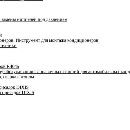
я замены ниппелей под давлением
ра
онеров. Инструмент для монтажа кондиционеров.
 техники
ров R404a
му обслуживанию заправочных станций для автомобильных кон
, сварка аргоном
присадок DIXIS
м присадок DIXIS