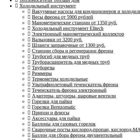
Теплоносители Теплый дом
Холодильный инструмент
Вакуумные насосы для кондиционеров и холодиль
Весы фреона от 5900 рублей
Манометрические станции от 1350 руб.
Холодильный инструмент Elitech
Электронный манометрический коллектор
Вальцовки от 3200 руб.
Шланги заправочные от 1300 руб.
Станции сбора и регенерации фреона
Трубогиб для медных труб
Труборасширитель для медных труб
Труборезы
Риммеры
Термометры холодильные
Ультрафиолетовый течеискатель фреона
Течеискатель фреона электронный
Адаптеры, штуцеры, шаровые вентили
Горелки для пайки
Горелки Bernzomatic
Припои и флюсы
Аксессуары для пайки
Баллоны для газовых горелок
Сварочные посты кислород-пропан, кислород-М
Баллон для сбора фреона двухвентильный