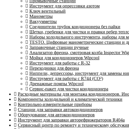
Промывочные станции
Инструмент для опрессовки азотом
Ключ вентильный
Манометры
Вакуумметры
Соединители трубок кондиционера без пайки
Щетки, гребенки для чистки и правки ребер теп
Наборы холодильного инструмента, наборы для 
TESTO. Цифровые манометрические станции и др
Заправочные станции ручные
Анализатор фреона, смотровая колба Inspector 
Мойки для кондиционеров Wipcool
Инструмент для работы с R-32
Переходники для фреона
Ниппели, депрессоры, инструмент для замены ни
Инструмент для работы с R744 (CO²)
Дренажные помпы Wipcool
Сервис-пакет для чистки кондиционера
Расходные материалы для монтажа кондиционеров. Ин
Компоненты холодильной и климатической техники
Контрольно-измерительные приборы
Станции для заправки автокондиционеров
Оборудование для автокондиционеров
Инструмент для заправки авторефрижераторов R404a
Сервисный центр по ремонту и техническому обслужи