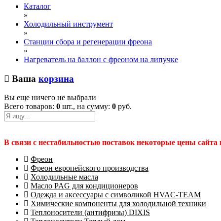
Каталог
»
Холодильный инструмент
»
Станции сбора и регенерации фреона
»
Нагреватель на баллон с фреоном на липучке
Ваша
корзина
Вы еще ничего не выбрали
Всего товаров:
0
шт., на сумму:
0
руб.
В связи с нестабильностью поставок некоторые цены сайта
Фреон
Фреон европейского производства
Холодильные масла
Масло PAG для кондиционеров
Одежда и аксессуары с символикой HVAC-TEAM
Химические компоненты для холодильной техники
Теплоносители (антифризы) DIXIS