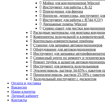
Мойки для кондиционеров Wipcool
Инструмент для работы с R-32
Переходники для фреона
Ниппели, депрессоры, инструмент дл
Инструмент для работы с R744 (CO²)
Дренажные помпы Wipcool
Сервис-пакет для чистки кондиционе
Расходные материалы для монтажа кондици
Компоненты холодильной и климатической
Контрольно-измерительные приборы
Станции для заправки автокондиционеров
Оборудование для автокондиционеров
Инструмент для заправки авторефрижерато
Сервисный центр по ремонту и техническо
Ремонт трубок и шлангов автокондиционера
Инструмент для ремонта холодильников
Этиленгликоль, раствор 34-65% с пакетом 
Пропиленгликоль, раствор 25-59% с пакето
Холодильный инструмент с дисконтом
Оплата и доставка
Вакансии
Наши клиенты
Личный кабинет
Контакты