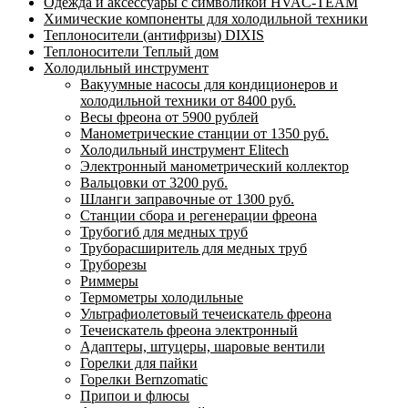
Одежда и аксессуары с символикой HVAC-TEAM
Химические компоненты для холодильной техники
Теплоносители (антифризы) DIXIS
Теплоносители Теплый дом
Холодильный инструмент
Вакуумные насосы для кондиционеров и
холодильной техники от 8400 руб.
Весы фреона от 5900 рублей
Манометрические станции от 1350 руб.
Холодильный инструмент Elitech
Электронный манометрический коллектор
Вальцовки от 3200 руб.
Шланги заправочные от 1300 руб.
Станции сбора и регенерации фреона
Трубогиб для медных труб
Труборасширитель для медных труб
Труборезы
Риммеры
Термометры холодильные
Ультрафиолетовый течеискатель фреона
Течеискатель фреона электронный
Адаптеры, штуцеры, шаровые вентили
Горелки для пайки
Горелки Bernzomatic
Припои и флюсы