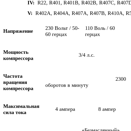
IV:
R22, R401, R401B, R402B, R407C, R407D
V:
R402A, R404A, R407A, R407B, R410A, R5
230 Вольт / 50-
110 Воль / 60
Напряжение
60 герцах
герцах
Мощность
3/4 л.с.
компрессора
Частота
2300
вращения
оборотов в минуту
компрессора
Максимальная
4 ампера
8 ампер
сила тока
«Безмаслянный»,