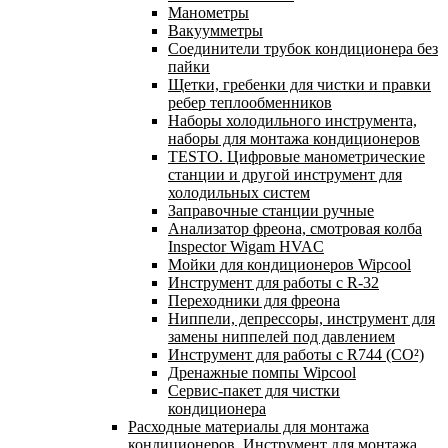
Манометры
Вакуумметры
Соединители трубок кондиционера без
пайки
Щетки, гребенки для чистки и правки
ребер теплообменников
Наборы холодильного инструмента,
наборы для монтажа кондиционеров
TESTO. Цифровые манометрические
станции и другой инструмент для
холодильных систем
Заправочные станции ручные
Анализатор фреона, смотровая колба
Inspector Wigam HVAC
Мойки для кондиционеров Wipcool
Инструмент для работы с R-32
Переходники для фреона
Ниппели, депрессоры, инструмент для
замены ниппелей под давлением
Инструмент для работы с R744 (CO²)
Дренажные помпы Wipcool
Сервис-пакет для чистки
кондиционера
Расходные материалы для монтажа
кондиционеров. Инструмент для монтажа