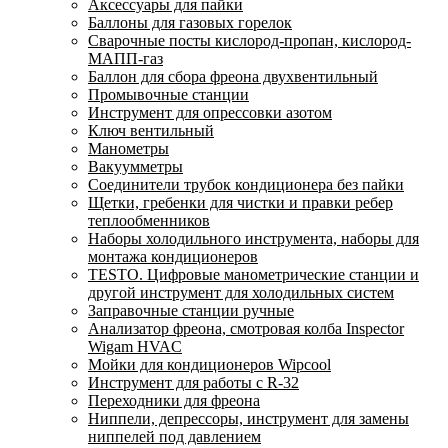
Аксессуары для пайки
Баллоны для газовых горелок
Сварочные посты кислород-пропан, кислород-
МАПП-газ
Баллон для сбора фреона двухвентильный
Промывочные станции
Инструмент для опрессовки азотом
Ключ вентильный
Манометры
Вакуумметры
Соединители трубок кондиционера без пайки
Щетки, гребенки для чистки и правки ребер
теплообменников
Наборы холодильного инструмента, наборы для
монтажа кондиционеров
TESTO. Цифровые манометрические станции и
другой инструмент для холодильных систем
Заправочные станции ручные
Анализатор фреона, смотровая колба Inspector
Wigam HVAC
Мойки для кондиционеров Wipcool
Инструмент для работы с R-32
Переходники для фреона
Ниппели, депрессоры, инструмент для замены
ниппелей под давлением