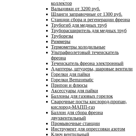
коллектор
Вальцовки от 3200 руб.
Шланги заправочные от 1300 руб.
Станции сбора и регенерации фреона
Трубогиб для медных труб
Труборасширитель для медных труб
Труборезы
Риммеры
Термометры холодильные
Ультрафиолетовый течеискатель
фреона
Течеискатель фреона электронный
Адаптеры, штуцеры, шаровые вентили
Горелки для пайки
Горелки Bernzomatic
Припои и флюсы
Аксессуары для пайки
Баллоны для газовых горелок
Сварочные посты кислород-пропан,
кислород-МАПП-газ
Баллон для сбора фреона
двухвентильный
Промывочные станции
Инструмент для опрессовки азотом
Ключ вентильный