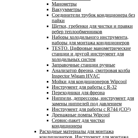
Манометры
Вакуумметры
Соединители трубок кондиционера без
пайки
Щетки, гребенки для чистки и правки
ребер теплообменников
Наборы холодильного инструмента,
наборы для монтажа кондиционеров
TESTO. Цифровые манометрические
станции и другой инструмент для
холодильных систем
Заправочные станции ручные
Анализатор фреона, смотровая колба
Inspector Wigam HVAC
Мойки для кондиционеров Wipcool
Инструмент для работы с R-32
Переходники для фреона
Ниппели, депрессоры, инструмент для
замены ниппелей под давлением
Инструмент для работы с R744 (CO²)
Дренажные помпы Wipcool
Сервис-пакет для чистки
кондиционера
Расходные материалы для монтажа
кондиционеров. Инструмент для монтажа