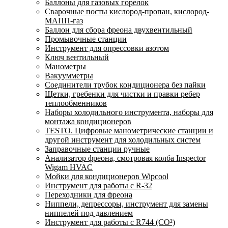
Баллоны для газовых горелок
Сварочные посты кислород-пропан, кислород-
МАПП-газ
Баллон для сбора фреона двухвентильный
Промывочные станции
Инструмент для опрессовки азотом
Ключ вентильный
Манометры
Вакуумметры
Соединители трубок кондиционера без пайки
Щетки, гребенки для чистки и правки ребер
теплообменников
Наборы холодильного инструмента, наборы для
монтажа кондиционеров
TESTO. Цифровые манометрические станции и
другой инструмент для холодильных систем
Заправочные станции ручные
Анализатор фреона, смотровая колба Inspector
Wigam HVAC
Мойки для кондиционеров Wipcool
Инструмент для работы с R-32
Переходники для фреона
Ниппели, депрессоры, инструмент для замены
ниппелей под давлением
Инструмент для работы с R744 (CO²)