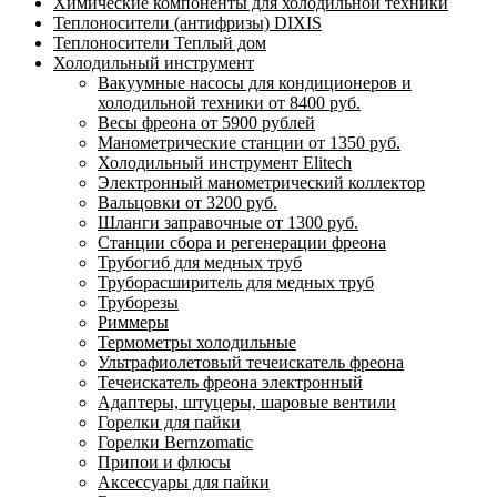
Химические компоненты для холодильной техники
Теплоносители (антифризы) DIXIS
Теплоносители Теплый дом
Холодильный инструмент
Вакуумные насосы для кондиционеров и
холодильной техники от 8400 руб.
Весы фреона от 5900 рублей
Манометрические станции от 1350 руб.
Холодильный инструмент Elitech
Электронный манометрический коллектор
Вальцовки от 3200 руб.
Шланги заправочные от 1300 руб.
Станции сбора и регенерации фреона
Трубогиб для медных труб
Труборасширитель для медных труб
Труборезы
Риммеры
Термометры холодильные
Ультрафиолетовый течеискатель фреона
Течеискатель фреона электронный
Адаптеры, штуцеры, шаровые вентили
Горелки для пайки
Горелки Bernzomatic
Припои и флюсы
Аксессуары для пайки