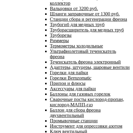
коллектор
Вальцовки от 3200 руб.
Шланги заправочные от 1300 руб.
Станции сбора и регенерации фреона
Трубогиб для медных труб
Труборасширитель для медных труб
Труборезы
Риммеры
Термометры холодильные
Ультрафиолетовый течеискатель
фреона
Течеискатель фреона электронный
Адаптеры, штуцеры, шаровые вентили
Горелки для пайки
Горелки Bernzomatic
Припои и флюсы
Аксессуары для пайки
Баллоны для газовых горелок
Сварочные посты кислород-пропан,
кислород-МАПП-газ
Баллон для сбора фреона
двухвентильный
Промывочные станции
Инструмент для опрессовки азотом
Ключ вентильный