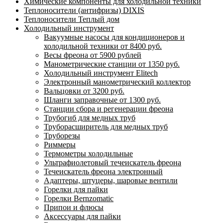
Химические компоненты для холодильной техники
Теплоносители (антифризы) DIXIS
Теплоносители Теплый дом
Холодильный инструмент
Вакуумные насосы для кондиционеров и
холодильной техники от 8400 руб.
Весы фреона от 5900 рублей
Манометрические станции от 1350 руб.
Холодильный инструмент Elitech
Электронный манометрический коллектор
Вальцовки от 3200 руб.
Шланги заправочные от 1300 руб.
Станции сбора и регенерации фреона
Трубогиб для медных труб
Труборасширитель для медных труб
Труборезы
Риммеры
Термометры холодильные
Ультрафиолетовый течеискатель фреона
Течеискатель фреона электронный
Адаптеры, штуцеры, шаровые вентили
Горелки для пайки
Горелки Bernzomatic
Припои и флюсы
Аксессуары для пайки