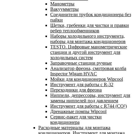
Манометры
Вакуумметры
Соединители трубок кондиционера без
пайки
Щетки, гребенки для чистки и правки
ребер теплообменников
Наборы холодильного инструмента,
наборы для монтажа кондиционеров
TESTO. Цифровые манометрические
станции и другой инструмент для
холодильных систем
Заправочные станции ручные
Анализатор фреона, смотровая колба
Inspector Wigam HVAC
Мойки для кондиционеров Wipcool
Инструмент для работы с R-32
Переходники для фреона
Ниппели, депрессоры, инструмент для
замены ниппелей под давлением
Инструмент для работы с R744 (CO²)
Дренажные помпы Wipcool
Сервис-пакет для чистки
кондиционера
Расходные материалы для монтажа
кондиционеров. Инструмент для монтажа