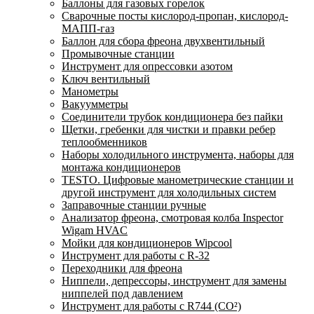
Баллоны для газовых горелок
Сварочные посты кислород-пропан, кислород-
МАПП-газ
Баллон для сбора фреона двухвентильный
Промывочные станции
Инструмент для опрессовки азотом
Ключ вентильный
Манометры
Вакуумметры
Соединители трубок кондиционера без пайки
Щетки, гребенки для чистки и правки ребер
теплообменников
Наборы холодильного инструмента, наборы для
монтажа кондиционеров
TESTO. Цифровые манометрические станции и
другой инструмент для холодильных систем
Заправочные станции ручные
Анализатор фреона, смотровая колба Inspector
Wigam HVAC
Мойки для кондиционеров Wipcool
Инструмент для работы с R-32
Переходники для фреона
Ниппели, депрессоры, инструмент для замены
ниппелей под давлением
Инструмент для работы с R744 (CO²)