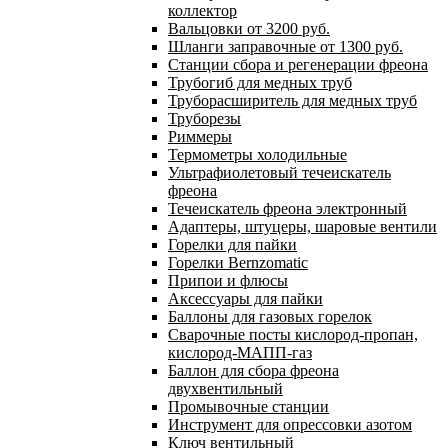
коллектор
Вальцовки от 3200 руб.
Шланги заправочные от 1300 руб.
Станции сбора и регенерации фреона
Трубогиб для медных труб
Труборасширитель для медных труб
Труборезы
Риммеры
Термометры холодильные
Ультрафиолетовый течеискатель
фреона
Течеискатель фреона электронный
Адаптеры, штуцеры, шаровые вентили
Горелки для пайки
Горелки Bernzomatic
Припои и флюсы
Аксессуары для пайки
Баллоны для газовых горелок
Сварочные посты кислород-пропан,
кислород-МАПП-газ
Баллон для сбора фреона
двухвентильный
Промывочные станции
Инструмент для опрессовки азотом
Ключ вентильный