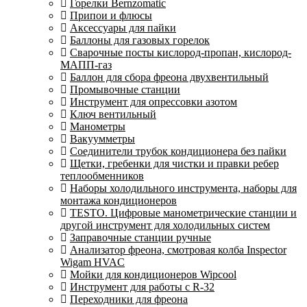
Горелки Bernzomatic
Припои и флюсы
Аксессуары для пайки
Баллоны для газовых горелок
Сварочные посты кислород-пропан, кислород-
МАПП-газ
Баллон для сбора фреона двухвентильный
Промывочные станции
Инструмент для опрессовки азотом
Ключ вентильный
Манометры
Вакуумметры
Соединители трубок кондиционера без пайки
Щетки, гребенки для чистки и правки ребер
теплообменников
Наборы холодильного инструмента, наборы для
монтажа кондиционеров
TESTO. Цифровые манометрические станции и
другой инструмент для холодильных систем
Заправочные станции ручные
Анализатор фреона, смотровая колба Inspector
Wigam HVAC
Мойки для кондиционеров Wipcool
Инструмент для работы с R-32
Переходники для фреона