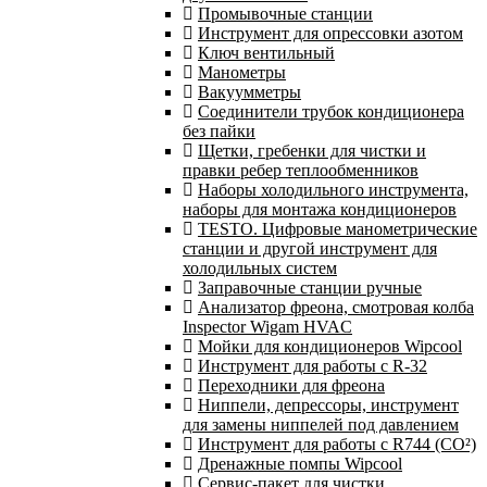
Промывочные станции
Инструмент для опрессовки азотом
Ключ вентильный
Манометры
Вакуумметры
Соединители трубок кондиционера
без пайки
Щетки, гребенки для чистки и
правки ребер теплообменников
Наборы холодильного инструмента,
наборы для монтажа кондиционеров
TESTO. Цифровые манометрические
станции и другой инструмент для
холодильных систем
Заправочные станции ручные
Анализатор фреона, смотровая колба
Inspector Wigam HVAC
Мойки для кондиционеров Wipcool
Инструмент для работы с R-32
Переходники для фреона
Ниппели, депрессоры, инструмент
для замены ниппелей под давлением
Инструмент для работы с R744 (CO²)
Дренажные помпы Wipcool
Сервис-пакет для чистки