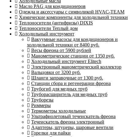
Холодильные масла
Масло PAG для кондиционеров
Одежда и аксессуары с символикой HVAC-TEAM
Химические компоненты для холодильной техники
Теплоносители (антифризы) DIXIS
Теплоносители Теплый дом
Холодильный инструмент
Вакуумные насосы для кондиционеров и
холодильной техники от 8400 руб.
Весы фреона от 5900 рублей
Манометрические станции от 1350 руб.
Холодильный инструмент Elitech
Электронный манометрический коллектор
Вальцовки от 3200 руб.
Шланги заправочные от 1300 руб.
Станции сбора и регенерации фреона
Трубогиб для медных труб
Труборасширитель для медных труб
Труборезы
Риммеры
Термометры холодильные
Ультрафиолетовый течеискатель фреона
Течеискатель фреона электронный
Адаптеры, штуцеры, шаровые вентили
Горелки для пайки