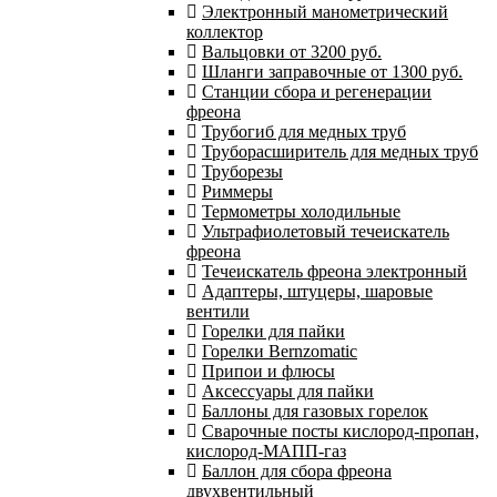
Электронный манометрический
коллектор
Вальцовки от 3200 руб.
Шланги заправочные от 1300 руб.
Станции сбора и регенерации
фреона
Трубогиб для медных труб
Труборасширитель для медных труб
Труборезы
Риммеры
Термометры холодильные
Ультрафиолетовый течеискатель
фреона
Течеискатель фреона электронный
Адаптеры, штуцеры, шаровые
вентили
Горелки для пайки
Горелки Bernzomatic
Припои и флюсы
Аксессуары для пайки
Баллоны для газовых горелок
Сварочные посты кислород-пропан,
кислород-МАПП-газ
Баллон для сбора фреона
двухвентильный