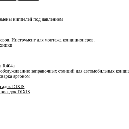
замены ниппелей под давлением
еров. Инструмент для монтажа кондиционеров.
ехники
в R404a
у обслуживанию заправочных станций для автомобильных конди
сварка аргоном
исадок DIXIS
присадок DIXIS