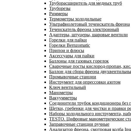
Труборасширитель для медных труб
Труборезы
Риммеры
Термометры холодильные
Ультрафиолетовый течеискатель фреона
Течеискатель фреона электронный
Адаптеры, штуцеры, шаровые вентили
Горелки для пайки
Горелки Bernzomatic
Припои и флюсы
Аксессуары для пайки
Баллоны для газовых горелок
Сварочные посты кислород-пропан, ки
Баллон для сбора фреона двухвентильн
Промывочные станции
Инструмент для опрессовки азотом
Ключ вентильный
Манометры
Вакуумметры
Соединители трубок кондиционера без 
Щетки, гребенки для чистки и правки р
Наборы холодильного инструмента, наб
TESTO. Цифровые манометрические ста
Заправочные станции ручные
Анализатор фреона, смотровая колба In