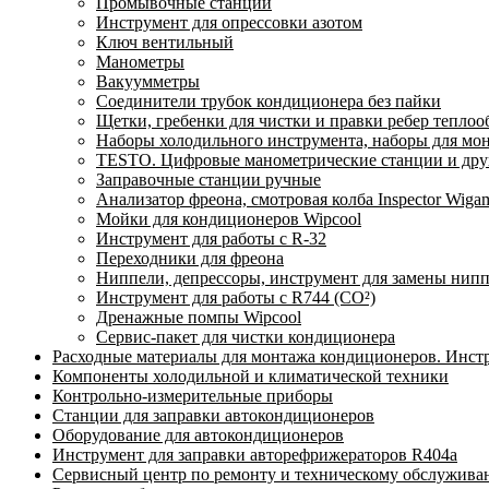
Промывочные станции
Инструмент для опрессовки азотом
Ключ вентильный
Манометры
Вакуумметры
Соединители трубок кондиционера без пайки
Щетки, гребенки для чистки и правки ребер тепло
Наборы холодильного инструмента, наборы для мо
TESTO. Цифровые манометрические станции и друг
Заправочные станции ручные
Анализатор фреона, смотровая колба Inspector Wi
Мойки для кондиционеров Wipcool
Инструмент для работы с R-32
Переходники для фреона
Ниппели, депрессоры, инструмент для замены нип
Инструмент для работы с R744 (CO²)
Дренажные помпы Wipcool
Сервис-пакет для чистки кондиционера
Расходные материалы для монтажа кондиционеров. Инст
Компоненты холодильной и климатической техники
Контрольно-измерительные приборы
Станции для заправки автокондиционеров
Оборудование для автокондиционеров
Инструмент для заправки авторефрижераторов R404a
Сервисный центр по ремонту и техническому обслужива