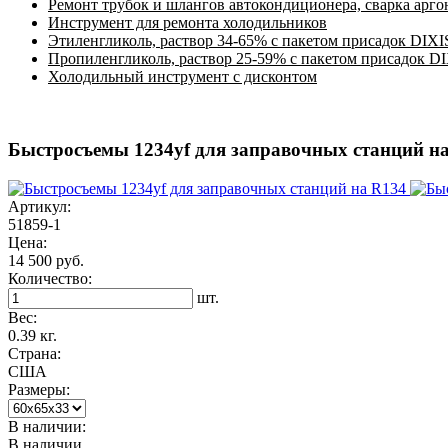
Ремонт трубок и шлангов автокондиционера, сварка арг
Инструмент для ремонта холодильников
Этиленгликоль, раствор 34-65% с пакетом присадок DIXI
Пропиленгликоль, раствор 25-59% с пакетом присадок D
Холодильный инструмент с дисконтом
Быстросъемы 1234yf для заправочных станций н
Артикул:
51859-1
Цена:
14 500 руб.
Количество:
шт.
Вес:
0.39 кг.
Страна:
США
Размеры:
В наличии:
В наличии