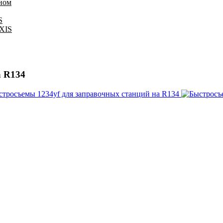
оном
S
IXIS
а R134