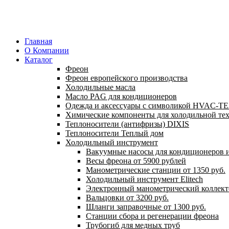
Главная
О Компании
Каталог
Фреон
Фреон европейского производства
Холодильные масла
Масло PAG для кондиционеров
Одежда и аксессуары с символикой HVAC-
Химические компоненты для холодильной те
Теплоносители (антифризы) DIXIS
Теплоносители Теплый дом
Холодильный инструмент
Вакуумные насосы для кондиционеров и
Весы фреона от 5900 рублей
Манометрические станции от 1350 руб.
Холодильный инструмент Elitech
Электронный манометрический коллект
Вальцовки от 3200 руб.
Шланги заправочные от 1300 руб.
Станции сбора и регенерации фреона
Трубогиб для медных труб