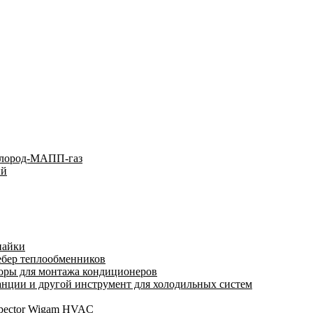
слород-МАПП-газ
ый
пайки
ебер теплообменников
оры для монтажа кондиционеров
нции и другой инструмент для холодильных систем
spector Wigam HVAC