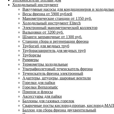
Теплоносители Теплый дом
Холодильный инструмент
Вакуумные насосы для кондиционеров и холодильно
Весы фреона от 5900 рублей
Манометрические станции от 1350 руб.
Холодильный инструмент Elitech
Электронный манометрический коллектор
Вальцовки от 3200 руб.
Шланги заправочные от 1300 руб.
Станции сбора и регенерации фреона
Трубогиб для медных труб
Труборасширитель для медных труб
Труборезы
Риммеры
Термометры холодильные
Ультрафиолетовый течеискатель фреона
Течеискатель фреона электронный
Адаптеры, штуцеры, шаровые вентили
Горелки для пайки
Горелки Bernzomatic
Припои и флюсы
Аксессуары для пайки
Баллоны для газовых горелок
Сварочные посты кислород-пропан, кислород-МАП
Баллон для сбора фреона двухвентильный