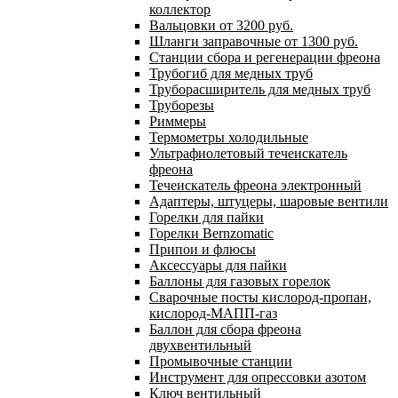
коллектор
Вальцовки от 3200 руб.
Шланги заправочные от 1300 руб.
Станции сбора и регенерации фреона
Трубогиб для медных труб
Труборасширитель для медных труб
Труборезы
Риммеры
Термометры холодильные
Ультрафиолетовый течеискатель
фреона
Течеискатель фреона электронный
Адаптеры, штуцеры, шаровые вентили
Горелки для пайки
Горелки Bernzomatic
Припои и флюсы
Аксессуары для пайки
Баллоны для газовых горелок
Сварочные посты кислород-пропан,
кислород-МАПП-газ
Баллон для сбора фреона
двухвентильный
Промывочные станции
Инструмент для опрессовки азотом
Ключ вентильный