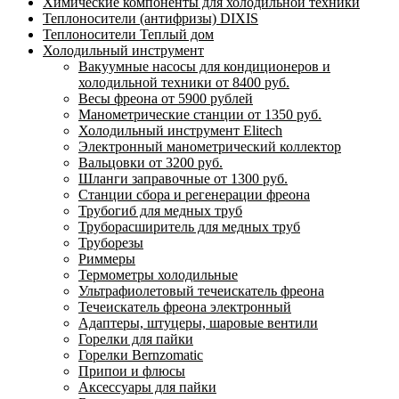
Химические компоненты для холодильной техники
Теплоносители (антифризы) DIXIS
Теплоносители Теплый дом
Холодильный инструмент
Вакуумные насосы для кондиционеров и
холодильной техники от 8400 руб.
Весы фреона от 5900 рублей
Манометрические станции от 1350 руб.
Холодильный инструмент Elitech
Электронный манометрический коллектор
Вальцовки от 3200 руб.
Шланги заправочные от 1300 руб.
Станции сбора и регенерации фреона
Трубогиб для медных труб
Труборасширитель для медных труб
Труборезы
Риммеры
Термометры холодильные
Ультрафиолетовый течеискатель фреона
Течеискатель фреона электронный
Адаптеры, штуцеры, шаровые вентили
Горелки для пайки
Горелки Bernzomatic
Припои и флюсы
Аксессуары для пайки