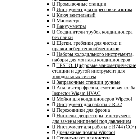
Промывочные станции
Инструмент для опрессовки азотом
Ключ вентильный
Манометры
Вакуумметры
Соединители трубок кондиционера
без пайки
Щетки, гребенки для чистки и
правки ребер теплообменников
Наборы холодильного инструмента,
наборы для монтажа кондиционеров
TESTO. Цифровые манометрические
станции и другой инструмент для
холодильных систем
Заправочные станции ручные
Анализатор фреона, смотровая колба
Inspector Wigam HVAC
Мойки для кондиционеров Wipcool
Инструмент для работы с R-32
Переходники для фреона
Ниппели, депрессоры, инструмент
для замены ниппелей под давлением
Инструмент для работы с R744 (CO²)
Дренажные помпы Wipcool
Сервис-пакет для чистки