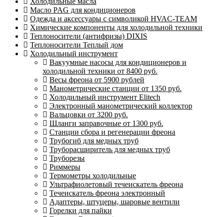
Холодильные масла
Масло PAG для кондиционеров
Одежда и аксессуары с символикой HVAC-TEAM
Химические компоненты для холодильной техники
Теплоносители (антифризы) DIXIS
Теплоносители Теплый дом
Холодильный инструмент
Вакуумные насосы для кондиционеров и
холодильной техники от 8400 руб.
Весы фреона от 5900 рублей
Манометрические станции от 1350 руб.
Холодильный инструмент Elitech
Электронный манометрический коллектор
Вальцовки от 3200 руб.
Шланги заправочные от 1300 руб.
Станции сбора и регенерации фреона
Трубогиб для медных труб
Труборасширитель для медных труб
Труборезы
Риммеры
Термометры холодильные
Ультрафиолетовый течеискатель фреона
Течеискатель фреона электронный
Адаптеры, штуцеры, шаровые вентили
Горелки для пайки