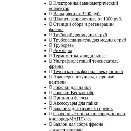
Электронный манометрический
коллектор
Вальцовки от 3200 руб.
Шланги заправочные от 1300 руб.
Станции сбора и регенерации
фреона
Трубогиб для медных труб
Труборасширитель для медных труб
Труборезы
Риммеры
Термометры холодильные
Ультрафиолетовый течеискатель
фреона
Течеискатель фреона электронный
Адаптеры, штуцеры, шаровые
вентили
Горелки для пайки
Горелки Bernzomatic
Припои и флюсы
Аксессуары для пайки
Баллоны для газовых горелок
Сварочные посты кислород-пропан,
кислород-МАПП-газ
Баллон для сбора фреона
двухвентильный