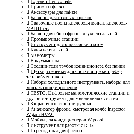
Горелки Bernzomatic
Припои и флюсы
Аксессуары для пайки
Баллоны для газовых горелок
Сварочные посты кислород-пропан, кислород-
МАПП-газ
Баллон для сбора фреона двухвентильный
Промывочные станции
Инструмент для опрессовки азотом
Ключ вентильный
Манометры
Вакуумметры
Соединители трубок кондиционера без пайки
Щетки, гребенки для чистки и правки ребер
теплообменников
Наборы холодильного инструмента, наборы для
монтажа кондиционеров
TESTO. Цифровые манометрические станции и
другой инструмент для холодильных систем
Заправочные станции ручные
Анализатор фреона, смотровая колба Inspector
Wigam HVAC
Мойки для кондиционеров Wipcool
Инструмент для работы с R-32
Переходники для фреона