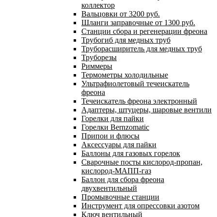
коллектор
Вальцовки от 3200 руб.
Шланги заправочные от 1300 руб.
Станции сбора и регенерации фреона
Трубогиб для медных труб
Труборасширитель для медных труб
Труборезы
Риммеры
Термометры холодильные
Ультрафиолетовый течеискатель
фреона
Течеискатель фреона электронный
Адаптеры, штуцеры, шаровые вентили
Горелки для пайки
Горелки Bernzomatic
Припои и флюсы
Аксессуары для пайки
Баллоны для газовых горелок
Сварочные посты кислород-пропан,
кислород-МАПП-газ
Баллон для сбора фреона
двухвентильный
Промывочные станции
Инструмент для опрессовки азотом
Ключ вентильный