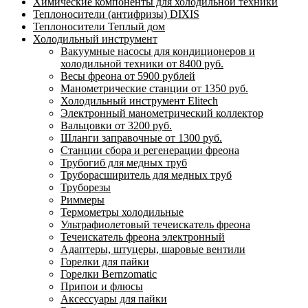
Химические компоненты для холодильной техники
Теплоносители (антифризы) DIXIS
Теплоносители Теплый дом
Холодильный инструмент
Вакуумные насосы для кондиционеров и
холодильной техники от 8400 руб.
Весы фреона от 5900 рублей
Манометрические станции от 1350 руб.
Холодильный инструмент Elitech
Электронный манометрический коллектор
Вальцовки от 3200 руб.
Шланги заправочные от 1300 руб.
Станции сбора и регенерации фреона
Трубогиб для медных труб
Труборасширитель для медных труб
Труборезы
Риммеры
Термометры холодильные
Ультрафиолетовый течеискатель фреона
Течеискатель фреона электронный
Адаптеры, штуцеры, шаровые вентили
Горелки для пайки
Горелки Bernzomatic
Припои и флюсы
Аксессуары для пайки