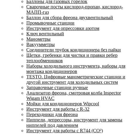
Баллоны для газовых горелок
Сварочные посты кислород-пропан, кислород-
МАПП-газ
Баллон для сбора фреона двухвентильный
Промывочные станции
Инструмент для опрессовки азотом
Ключ вентильный
Манометры
Вакуумметры
Соединители трубок кондиционера без пайки
Щетки, гребенки для чистки и правки ребер
теплообменников
Наборы холодильного инструмента, наборы для
монтажа кондиционеров
TESTO. Цифровые манометрические станции и
другой инструмент для холодильных систем
Заправочные станции ручные
Анализатор фреона, смотровая колба Inspector
Wigam HVAC
Мойки для кондиционеров Wipcool
Инструмент для работы с R-32
Переходники для фреона
Ниппели, депрессоры, инструмент для замены
ниппелей под давлением
Инструмент для работы с R744 (CO²)