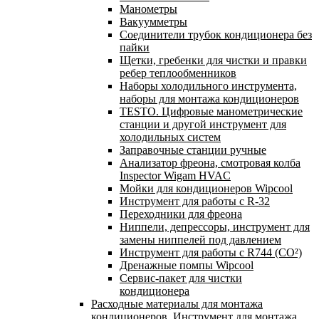
Манометры
Вакуумметры
Соединители трубок кондиционера без
пайки
Щетки, гребенки для чистки и правки
ребер теплообменников
Наборы холодильного инструмента,
наборы для монтажа кондиционеров
TESTO. Цифровые манометрические
станции и другой инструмент для
холодильных систем
Заправочные станции ручные
Анализатор фреона, смотровая колба
Inspector Wigam HVAC
Мойки для кондиционеров Wipcool
Инструмент для работы с R-32
Переходники для фреона
Ниппели, депрессоры, инструмент для
замены ниппелей под давлением
Инструмент для работы с R744 (CO²)
Дренажные помпы Wipcool
Сервис-пакет для чистки
кондиционера
Расходные материалы для монтажа
кондиционеров. Инструмент для монтажа