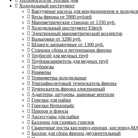
Теплоносители Теплый дом
Холодильный инструмент
Вакуумные насосы для кондиционеров и холодиль
Весы фреона от 5900 рублей
Манометрические станции от 1350 руб.
Холодильный инструмент Elitech
Электронный манометрический коллектор
Вальцовки от 3200 руб.
Шланги заправочные от 1300 руб.
Станции сбора и регенерации фреона
Трубогиб для медных труб
Труборасширитель для медных труб
Труборезы
Риммеры
Термометры холодильные
Ультрафиолетовый течеискатель фреона
Течеискатель фреона электронный
Адаптеры, штуцеры, шаровые вентили
Горелки для пайки
Горелки Bernzomatic
Припои и флюсы
Аксессуары для пайки
Баллоны для газовых горелок
Сварочные посты кислород-пропан, кислород-М
Баллон для сбора фреона двухвентильный