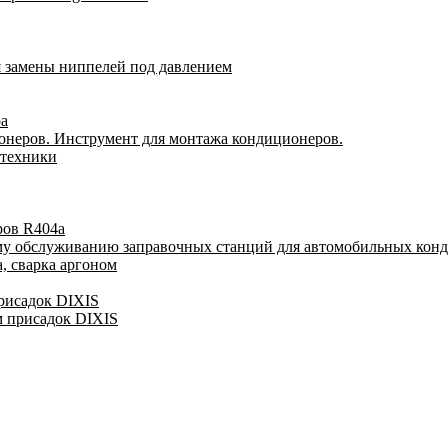
я замены ниппелей под давлением
ра
онеров. Инструмент для монтажа кондиционеров.
 техники
ров R404a
му обслуживанию заправочных станций для автомобильных кон
, сварка аргоном
присадок DIXIS
м присадок DIXIS