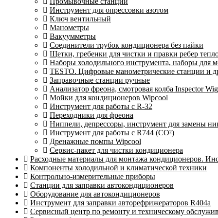
Промывочные станции
Инструмент для опрессовки азотом
Ключ вентильный
Манометры
Вакуумметры
Соединители трубок кондиционера без пайки
Щетки, гребенки для чистки и правки ребер теп
Наборы холодильного инструмента, наборы для 
TESTO. Цифровые манометрические станции и др
Заправочные станции ручные
Анализатор фреона, смотровая колба Inspector 
Мойки для кондиционеров Wipcool
Инструмент для работы с R-32
Переходники для фреона
Ниппели, депрессоры, инструмент для замены ни
Инструмент для работы с R744 (CO²)
Дренажные помпы Wipcool
Сервис-пакет для чистки кондиционера
Расходные материалы для монтажа кондиционеров. Ин
Компоненты холодильной и климатической техники
Контрольно-измерительные приборы
Станции для заправки автокондиционеров
Оборудование для автокондиционеров
Инструмент для заправки авторефрижераторов R404a
Сервисный центр по ремонту и техническому обслужи