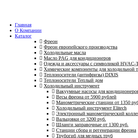
Главная
О Компании
Каталог
Фреон
Фреон европейского производства
Холодильные масла
Масло PAG для кондиционеров
Одежда и аксессуары с символикой HVAC
Химические компоненты для холодильной 
Теплоносители (антифризы) DIXIS
Теплоносители Теплый дом
Холодильный инструмент
Вакуумные насосы для кондиционеров 
Весы фреона от 5900 рублей
Манометрические станции от 1350 руб
Холодильный инструмент Elitech
Электронный манометрический колле
Вальцовки от 3200 руб.
Шланги заправочные от 1300 руб.
Станции сбора и регенерации фреона
Трубогиб для медных труб