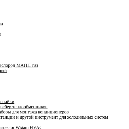
на
и
кислород-МАПП-газ
ьный
з пайки
 ребер теплообменников
аборы для монтажа кондиционеров
анции и другой инструмент для холодильных систем
Inspector Wigam HVAC