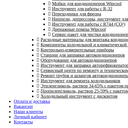
Мойки для кондиционеров Wipcool
Инструмент для работы с R-32
Переходники для фреона
Ниппели, депрессоры, инструмент дл
Инструмент для работы с R744 (CO²)
Дренажные помпы Wipcool
Сервис-пакет для чистки кондиционе
Расходные материалы для монтажа кондици
Компоненты холодильной и климатической
Контрольно-измерительные приборы
Станции для заправки автокондиционеров
Оборудование для автокондиционеров
Инструмент для заправки авторефрижерато
Сервисный центр по ремонту и техническо
Ремонт трубок и шлангов автокондиционера
Инструмент для ремонта холодильников
Этиленгликоль, раствор 34-65% с пакетом 
Пропиленгликоль, раствор 25-59% с пакето
Холодильный инструмент с дисконтом
Оплата и доставка
Вакансии
Наши клиенты
Личный кабинет
Контакты