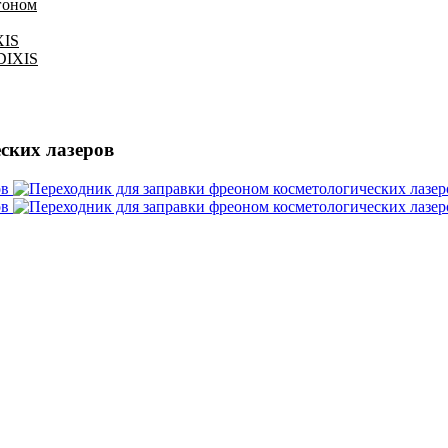
гоном
XIS
 DIXIS
ских лазеров