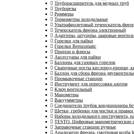
Труборасширитель для медных труб
Труборезы
Риммеры
Термометры холодильные
Ультрафиолетовый течеискатель фрео
Течеискатель фреона электронный
Адаптеры, штуцеры, шаровые вентил
Горелки для пайки
Горелки Bernzomatic
Припои и флюсы
Аксессуары для пайки
Баллоны для газовых горелок
Сварочные посты кислород-пропан, 
Баллон для сбора фреона двухвентил
Промывочные станции
Инструмент для опрессовки азотом
Ключ вентильный
Манометры
Вакуумметры
Соединители трубок кондиционера бе
Щетки, гребенки для чистки и правки
Наборы холодильного инструмента, н
TESTO. Цифровые манометрические ст
Заправочные станции ручные
Анализатор фреона, смотровая колба 