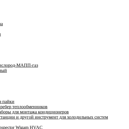
на
и
кислород-МАПП-газ
ьный
з пайки
 ребер теплообменников
аборы для монтажа кондиционеров
анции и другой инструмент для холодильных систем
Inspector Wigam HVAC