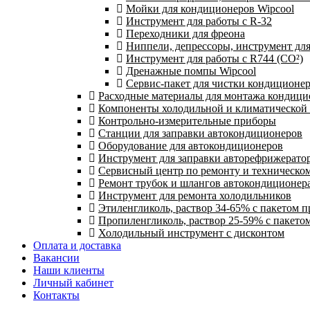
Мойки для кондиционеров Wipcool
Инструмент для работы с R-32
Переходники для фреона
Ниппели, депрессоры, инструмент дл
Инструмент для работы с R744 (CO²)
Дренажные помпы Wipcool
Сервис-пакет для чистки кондиционе
Расходные материалы для монтажа кондици
Компоненты холодильной и климатической
Контрольно-измерительные приборы
Станции для заправки автокондиционеров
Оборудование для автокондиционеров
Инструмент для заправки авторефрижерато
Сервисный центр по ремонту и техническо
Ремонт трубок и шлангов автокондиционера
Инструмент для ремонта холодильников
Этиленгликоль, раствор 34-65% с пакетом 
Пропиленгликоль, раствор 25-59% с пакето
Холодильный инструмент с дисконтом
Оплата и доставка
Вакансии
Наши клиенты
Личный кабинет
Контакты