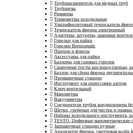
Труборасширитель для медных труб
Труборезы
Риммеры
Термометры холодильные
Ультрафиолетовый течеискатель фрео
Течеискатель фреона электронный
Адаптеры, штуцеры, шаровые вентил
Горелки для пайки
Горелки Bernzomatic
Припои и флюсы
Аксессуары для пайки
Баллоны для газовых горелок
Сварочные посты кислород-пропан, 
Баллон для сбора фреона двухвентил
Промывочные станции
Инструмент для опрессовки азотом
Ключ вентильный
Манометры
Вакуумметры
Соединители трубок кондиционера бе
Щетки, гребенки для чистки и правки
Наборы холодильного инструмента, н
TESTO. Цифровые манометрические ст
Заправочные станции ручные
Анализатор фреона, смотровая колба 