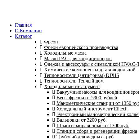
Главная
О Компании
Каталог
Фреон
Фреон европейского производства
Холодильные масла
Масло PAG для кондиционеров
Одежда и аксессуары с символикой HVAC
Химические компоненты для холодильной 
Теплоносители (антифризы) DIXIS
Теплоносители Теплый дом
Холодильный инструмент
Вакуумные насосы для кондиционеров 
Весы фреона от 5900 рублей
Манометрические станции от 1350 руб
Холодильный инструмент Elitech
Электронный манометрический колле
Вальцовки от 3200 руб.
Шланги заправочные от 1300 руб.
Станции сбора и регенерации фреона
Трубогиб для медных труб