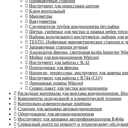
Промывочные станции
Инструмент для опрессовки азотом
Ключ вентильный
Манометры
Вакуумметры
Соединители трубок кондиционера без пайки
Щетки, гребенки для чистки и правки ребер теп
Наборы холодильного инструмента, наборы для 
TESTO. Цифровые манометрические станции и др
Заправочные станции ручные
Анализатор фреона, смотровая колба Inspector 
Мойки для кондиционеров Wipcool
Инструмент для работы с R-32
Переходники для фреона
Ниппели, депрессоры, инструмент для замены ни
Инструмент для работы с R744 (CO²)
Дренажные помпы Wipcool
Сервис-пакет для чистки кондиционера
Расходные материалы для монтажа кондиционеров. Ин
Компоненты холодильной и климатической техники
Контрольно-измерительные приборы
Станции для заправки автокондиционеров
Оборудование для автокондиционеров
Инструмент для заправки авторефрижераторов R404a
Сервисный центр по ремонту и техническому обслужи