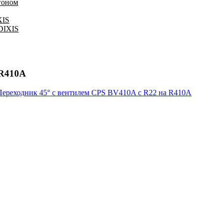
гоном
XIS
 DIXIS
 R410А