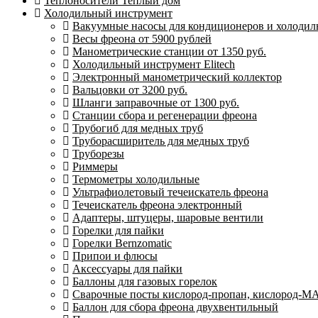
Теплоносители Теплый дом
Холодильный инструмент
Вакуумные насосы для кондиционеров и холодиль
Весы фреона от 5900 рублей
Манометрические станции от 1350 руб.
Холодильный инструмент Elitech
Электронный манометрический коллектор
Вальцовки от 3200 руб.
Шланги заправочные от 1300 руб.
Станции сбора и регенерации фреона
Трубогиб для медных труб
Труборасширитель для медных труб
Труборезы
Риммеры
Термометры холодильные
Ультрафиолетовый течеискатель фреона
Течеискатель фреона электронный
Адаптеры, штуцеры, шаровые вентили
Горелки для пайки
Горелки Bernzomatic
Припои и флюсы
Аксессуары для пайки
Баллоны для газовых горелок
Сварочные посты кислород-пропан, кислород-М
Баллон для сбора фреона двухвентильный