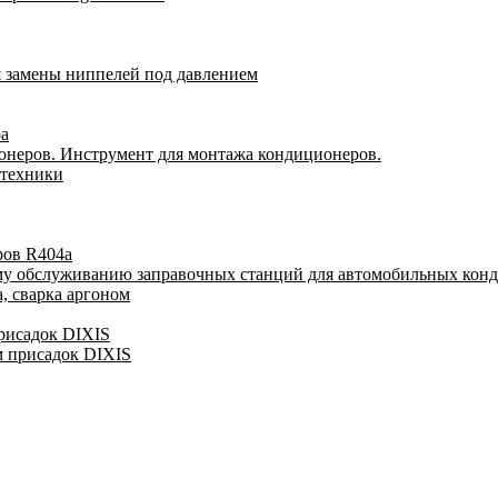
я замены ниппелей под давлением
ра
онеров. Инструмент для монтажа кондиционеров.
 техники
ров R404a
му обслуживанию заправочных станций для автомобильных кон
, сварка аргоном
присадок DIXIS
м присадок DIXIS