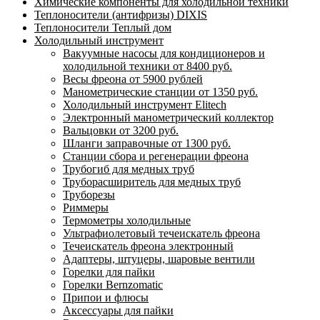
Химические компоненты для холодильной техники
Теплоносители (антифризы) DIXIS
Теплоносители Теплый дом
Холодильный инструмент
Вакуумные насосы для кондиционеров и
холодильной техники от 8400 руб.
Весы фреона от 5900 рублей
Манометрические станции от 1350 руб.
Холодильный инструмент Elitech
Электронный манометрический коллектор
Вальцовки от 3200 руб.
Шланги заправочные от 1300 руб.
Станции сбора и регенерации фреона
Трубогиб для медных труб
Труборасширитель для медных труб
Труборезы
Риммеры
Термометры холодильные
Ультрафиолетовый течеискатель фреона
Течеискатель фреона электронный
Адаптеры, штуцеры, шаровые вентили
Горелки для пайки
Горелки Bernzomatic
Припои и флюсы
Аксессуары для пайки