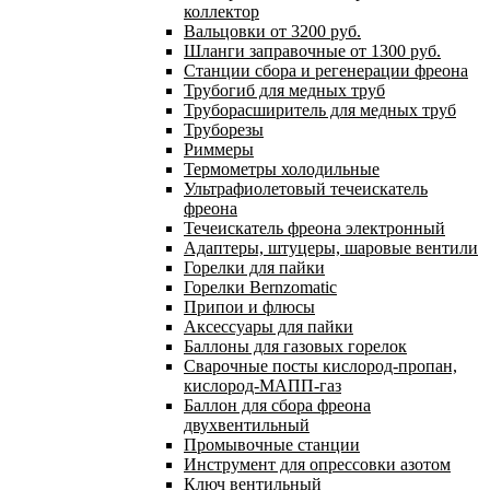
коллектор
Вальцовки от 3200 руб.
Шланги заправочные от 1300 руб.
Станции сбора и регенерации фреона
Трубогиб для медных труб
Труборасширитель для медных труб
Труборезы
Риммеры
Термометры холодильные
Ультрафиолетовый течеискатель
фреона
Течеискатель фреона электронный
Адаптеры, штуцеры, шаровые вентили
Горелки для пайки
Горелки Bernzomatic
Припои и флюсы
Аксессуары для пайки
Баллоны для газовых горелок
Сварочные посты кислород-пропан,
кислород-МАПП-газ
Баллон для сбора фреона
двухвентильный
Промывочные станции
Инструмент для опрессовки азотом
Ключ вентильный