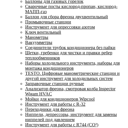
Баллоны для газовых горелок
Сварочные посты кислород-пропан, кислород-
МАПП-газ
Баллон для сбора фреона двухвентильный
Промывочные станции
Инструмент для опрессовки азотом
Ключ вентильный
Манометры
Вакуумметры
Соединители трубок кондиционера без пайки
Щетки, гребенки для чистки и правки ребер
теплообменников
Наборы холодильного инструмента, наборы для
монтажа кондиционеров
TESTO. Цифровые манометрические станции и
другой инструмент для холодильных систем
Заправочные станции ручные
Анализатор фреона, смотровая колба Inspector
Wigam HVAC
Мойки для кондиционеров Wipcool
Инструмент для работы с R-32
Переходники для фреона
Ниппели, депрессоры, инструмент для замены
ниппелей под давлением
Инструмент для работы с R744 (CO²)