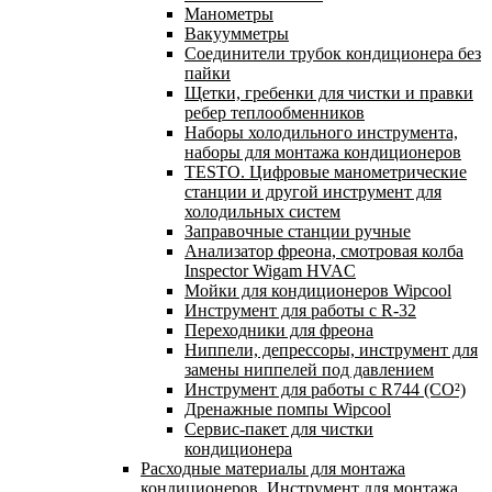
Манометры
Вакуумметры
Соединители трубок кондиционера без
пайки
Щетки, гребенки для чистки и правки
ребер теплообменников
Наборы холодильного инструмента,
наборы для монтажа кондиционеров
TESTO. Цифровые манометрические
станции и другой инструмент для
холодильных систем
Заправочные станции ручные
Анализатор фреона, смотровая колба
Inspector Wigam HVAC
Мойки для кондиционеров Wipcool
Инструмент для работы с R-32
Переходники для фреона
Ниппели, депрессоры, инструмент для
замены ниппелей под давлением
Инструмент для работы с R744 (CO²)
Дренажные помпы Wipcool
Сервис-пакет для чистки
кондиционера
Расходные материалы для монтажа
кондиционеров. Инструмент для монтажа