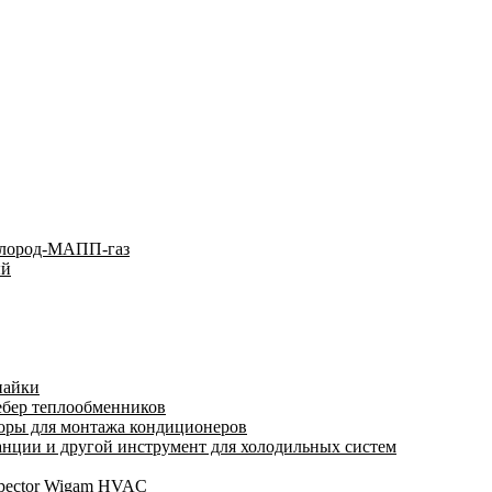
слород-МАПП-газ
ый
пайки
ебер теплообменников
оры для монтажа кондиционеров
нции и другой инструмент для холодильных систем
spector Wigam HVAC