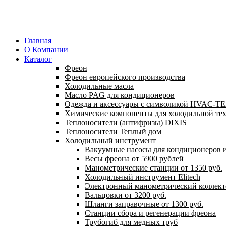
Главная
О Компании
Каталог
Фреон
Фреон европейского производства
Холодильные масла
Масло PAG для кондиционеров
Одежда и аксессуары с символикой HVAC-
Химические компоненты для холодильной те
Теплоносители (антифризы) DIXIS
Теплоносители Теплый дом
Холодильный инструмент
Вакуумные насосы для кондиционеров и
Весы фреона от 5900 рублей
Манометрические станции от 1350 руб.
Холодильный инструмент Elitech
Электронный манометрический коллект
Вальцовки от 3200 руб.
Шланги заправочные от 1300 руб.
Станции сбора и регенерации фреона
Трубогиб для медных труб