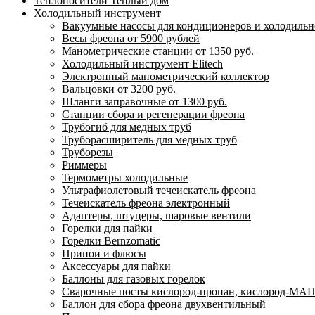
Теплоносители Теплый дом
Холодильный инструмент
Вакуумные насосы для кондиционеров и холодильно
Весы фреона от 5900 рублей
Манометрические станции от 1350 руб.
Холодильный инструмент Elitech
Электронный манометрический коллектор
Вальцовки от 3200 руб.
Шланги заправочные от 1300 руб.
Станции сбора и регенерации фреона
Трубогиб для медных труб
Труборасширитель для медных труб
Труборезы
Риммеры
Термометры холодильные
Ультрафиолетовый течеискатель фреона
Течеискатель фреона электронный
Адаптеры, штуцеры, шаровые вентили
Горелки для пайки
Горелки Bernzomatic
Припои и флюсы
Аксессуары для пайки
Баллоны для газовых горелок
Сварочные посты кислород-пропан, кислород-МАП
Баллон для сбора фреона двухвентильный