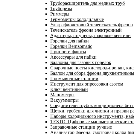
Труборасширитель для медных труб
Труборезы
Риммеры
Термометры холодильные
Ультрафиолетовый течеискатель фреона
Течеискатель фреона электронный
Адаптеры, штуцеры, шаровые вентили
Горелки для пайки
Горелки Bernzomatic
Припои и флюсы
Аксессуары для пайки
Баллоны для газовых горелок
Сварочные посты кислород-пропан, ки
Баллон для сбора фреона двухвентильн
Промывочные станции
Инструмент для опрессовки азотом
Ключ вентильный
Манометры
Вакуумметры
Соединители трубок кондиционера без 
Щетки, гребенки для чистки и правки р
Наборы холодильного инструмента, наб
TESTO. Цифровые манометрические ста
Заправочные станции ручные
Анализатор фреона, смотровая колба In