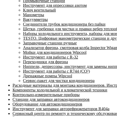
Промывочные станции
Инструмент для опрессовки азотом
Ключ вентильный
Манометры
Вакуумметры
Соединители трубок кондиционера без пайки
Щетки, гребенки для чистки и правки ребер тепло
Наборы холодильного инструмента, наборы для мо
TESTO. Цифровые манометрические станции и друг
Заправочные станции ручные
Анализатор фреона, смотровая колба Inspector Wi
Мойки для кондиционеров Wipcool
Инструмент для работы с R-32
Переходники для фреона
Ниппели, депрессоры, инструмент для замены нип
Инструмент для работы с R744 (CO²)
Дренажные помпы Wipcool
Сервис-пакет для чистки кондиционера
Расходные материалы для монтажа кондиционеров. Инст
Компоненты холодильной и климатической техники
Контрольно-измерительные приборы
Станции для заправки автокондиционеров
Оборудование для автокондиционеров
Инструмент для заправки авторефрижераторов R404a
Сервисный центр по ремонту и техническому обслужива