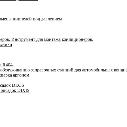
замены ниппелей под давлением
еров. Инструмент для монтажа кондиционеров.
ехники
в R404a
у обслуживанию заправочных станций для автомобильных конди
сварка аргоном
исадок DIXIS
присадок DIXIS