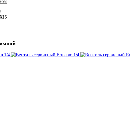
оном
S
IXIS
жимной