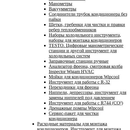
Манометры
Вакуумметры
Соединители трубок кондиционера без
пайки
Щетки, гребенки для чистки и правки
ребер теплообменников
Наборы холодильного инструмента,
наборы для монтажа кондиционеров
TESTO. Цифровые манометрические
станции и другой инструмент для
холодильных систем
Заправочные станции ручные
Анализатор фреона, смотровая колба
Inspector Wigam HVAC
Мойки для кондиционеров Wipcool
Инструмент для работы с R-32
Переходники для фреона
Ниппели, депрессоры, инструмент для
замены ниппелей под давлением
Инструмент для работы с R744 (CO²)
Дренажные помпы Wipcool
Сервис-пакет для чистки
кондиционера
Расходные материалы для монтажа
кондиционеров. Инструмент для монтажа