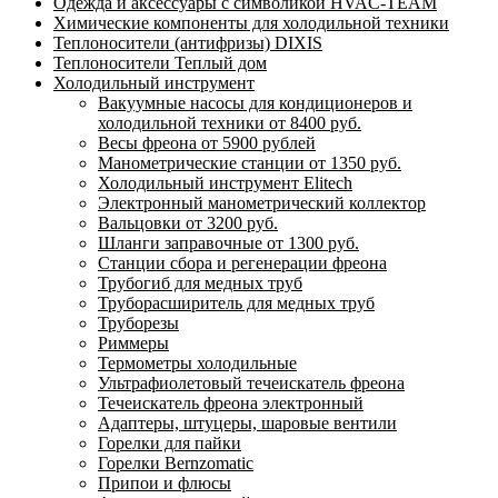
Одежда и аксессуары с символикой HVAC-TEAM
Химические компоненты для холодильной техники
Теплоносители (антифризы) DIXIS
Теплоносители Теплый дом
Холодильный инструмент
Вакуумные насосы для кондиционеров и
холодильной техники от 8400 руб.
Весы фреона от 5900 рублей
Манометрические станции от 1350 руб.
Холодильный инструмент Elitech
Электронный манометрический коллектор
Вальцовки от 3200 руб.
Шланги заправочные от 1300 руб.
Станции сбора и регенерации фреона
Трубогиб для медных труб
Труборасширитель для медных труб
Труборезы
Риммеры
Термометры холодильные
Ультрафиолетовый течеискатель фреона
Течеискатель фреона электронный
Адаптеры, штуцеры, шаровые вентили
Горелки для пайки
Горелки Bernzomatic
Припои и флюсы