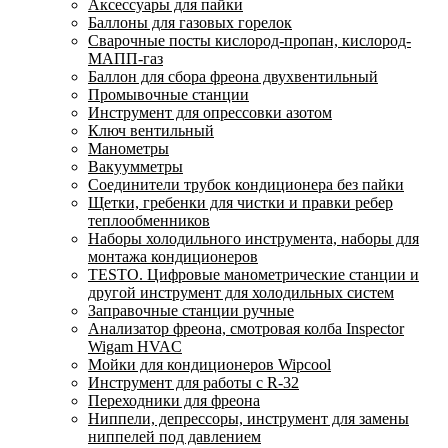
Аксессуары для пайки
Баллоны для газовых горелок
Сварочные посты кислород-пропан, кислород-
МАПП-газ
Баллон для сбора фреона двухвентильный
Промывочные станции
Инструмент для опрессовки азотом
Ключ вентильный
Манометры
Вакуумметры
Соединители трубок кондиционера без пайки
Щетки, гребенки для чистки и правки ребер
теплообменников
Наборы холодильного инструмента, наборы для
монтажа кондиционеров
TESTO. Цифровые манометрические станции и
другой инструмент для холодильных систем
Заправочные станции ручные
Анализатор фреона, смотровая колба Inspector
Wigam HVAC
Мойки для кондиционеров Wipcool
Инструмент для работы с R-32
Переходники для фреона
Ниппели, депрессоры, инструмент для замены
ниппелей под давлением