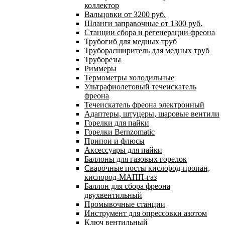
коллектор
Вальцовки от 3200 руб.
Шланги заправочные от 1300 руб.
Станции сбора и регенерации фреона
Трубогиб для медных труб
Труборасширитель для медных труб
Труборезы
Риммеры
Термометры холодильные
Ультрафиолетовый течеискатель
фреона
Течеискатель фреона электронный
Адаптеры, штуцеры, шаровые вентили
Горелки для пайки
Горелки Bernzomatic
Припои и флюсы
Аксессуары для пайки
Баллоны для газовых горелок
Сварочные посты кислород-пропан,
кислород-МАПП-газ
Баллон для сбора фреона
двухвентильный
Промывочные станции
Инструмент для опрессовки азотом
Ключ вентильный