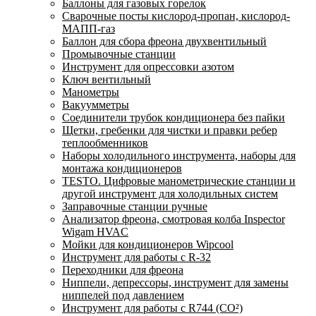
Баллоны для газовых горелок
Сварочные посты кислород-пропан, кислород-
МАПП-газ
Баллон для сбора фреона двухвентильный
Промывочные станции
Инструмент для опрессовки азотом
Ключ вентильный
Манометры
Вакуумметры
Соединители трубок кондиционера без пайки
Щетки, гребенки для чистки и правки ребер
теплообменников
Наборы холодильного инструмента, наборы для
монтажа кондиционеров
TESTO. Цифровые манометрические станции и
другой инструмент для холодильных систем
Заправочные станции ручные
Анализатор фреона, смотровая колба Inspector
Wigam HVAC
Мойки для кондиционеров Wipcool
Инструмент для работы с R-32
Переходники для фреона
Ниппели, депрессоры, инструмент для замены
ниппелей под давлением
Инструмент для работы с R744 (CO²)