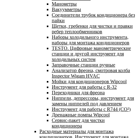
Манометры
Вакуумметры
Соединители трубок кондиционера без
пайки
Щетки, гребенки для чистки и правки
ребер теплообменников
Наборы холодильного инструмента,
наборы для монтажа кондиционеров
TESTO. Цифровые манометрические
станции и другой инструмент для
холодильных систем
Заправочные станции ручные
Анализатор фреона, смотровая колба
Inspector Wigam HVAC
Мойки для кондиционеров Wipcool
Инструмент для работы с R-32
Переходники для фреона
Ниппели, депрессоры, инструмент для
замены ниппелей под давлением
Инструмент для работы с R744 (CO²)
Дренажные помпы Wipcool
Сервис-пакет для чистки
кондиционера
Расходные материалы для монтажа
кондиционеров. Инструмент для монтажа