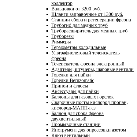
коллектор
Вальцовки от 3200 руб.
Шланги заправочные от 1300 руб.
Станции сбора и регенерации фреона
Трубогиб для медных труб
Труборасширитель для медных труб
Труборезы
Риммеры
Термометры холодильные
Ультрафиолетовый течеискатель
фреона
Течеискатель фреона электронный
Адаптеры, штуцеры, шаровые вентили
Горелки для пайки
Горелки Bernzomatic
Припои и флюсы
Аксессуары для пайки
Баллоны для газовых горелок
Сварочные посты кислород-пропан,
кислород-МАПП-газ
Баллон для сбора фреона
двухвентильный
Промывочные станции
Инструмент для опрессовки азотом
Ключ вентильный