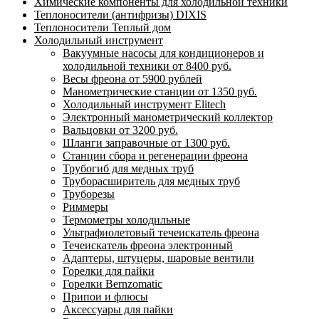
Химические компоненты для холодильной техники
Теплоносители (антифризы) DIXIS
Теплоносители Теплый дом
Холодильный инструмент
Вакуумные насосы для кондиционеров и
холодильной техники от 8400 руб.
Весы фреона от 5900 рублей
Манометрические станции от 1350 руб.
Холодильный инструмент Elitech
Электронный манометрический коллектор
Вальцовки от 3200 руб.
Шланги заправочные от 1300 руб.
Станции сбора и регенерации фреона
Трубогиб для медных труб
Труборасширитель для медных труб
Труборезы
Риммеры
Термометры холодильные
Ультрафиолетовый течеискатель фреона
Течеискатель фреона электронный
Адаптеры, штуцеры, шаровые вентили
Горелки для пайки
Горелки Bernzomatic
Припои и флюсы
Аксессуары для пайки