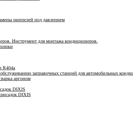
замены ниппелей под давлением
еров. Инструмент для монтажа кондиционеров.
ехники
в R404a
у обслуживанию заправочных станций для автомобильных конди
сварка аргоном
исадок DIXIS
присадок DIXIS