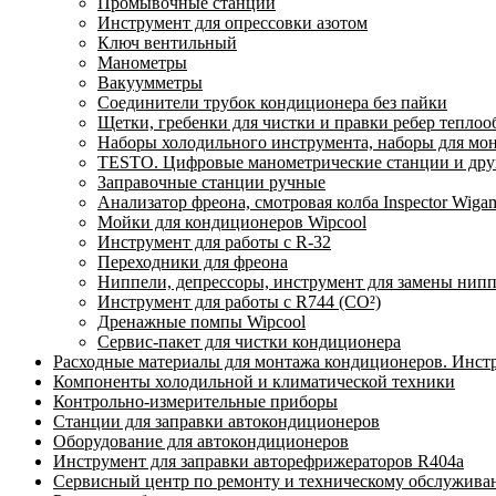
Промывочные станции
Инструмент для опрессовки азотом
Ключ вентильный
Манометры
Вакуумметры
Соединители трубок кондиционера без пайки
Щетки, гребенки для чистки и правки ребер тепло
Наборы холодильного инструмента, наборы для мо
TESTO. Цифровые манометрические станции и друг
Заправочные станции ручные
Анализатор фреона, смотровая колба Inspector Wi
Мойки для кондиционеров Wipcool
Инструмент для работы с R-32
Переходники для фреона
Ниппели, депрессоры, инструмент для замены нип
Инструмент для работы с R744 (CO²)
Дренажные помпы Wipcool
Сервис-пакет для чистки кондиционера
Расходные материалы для монтажа кондиционеров. Инст
Компоненты холодильной и климатической техники
Контрольно-измерительные приборы
Станции для заправки автокондиционеров
Оборудование для автокондиционеров
Инструмент для заправки авторефрижераторов R404a
Сервисный центр по ремонту и техническому обслужива