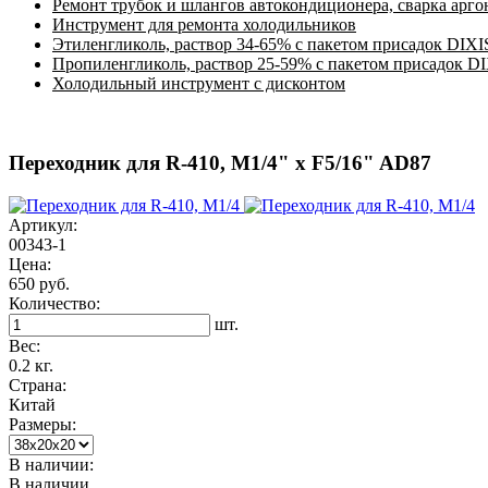
Ремонт трубок и шлангов автокондиционера, сварка арг
Инструмент для ремонта холодильников
Этиленгликоль, раствор 34-65% с пакетом присадок DIXI
Пропиленгликоль, раствор 25-59% с пакетом присадок D
Холодильный инструмент с дисконтом
Переходник для R-410, M1/4" x F5/16" AD87
Артикул:
00343-1
Цена:
650 руб.
Количество:
шт.
Вес:
0.2 кг.
Страна:
Китай
Размеры:
В наличии:
В наличии