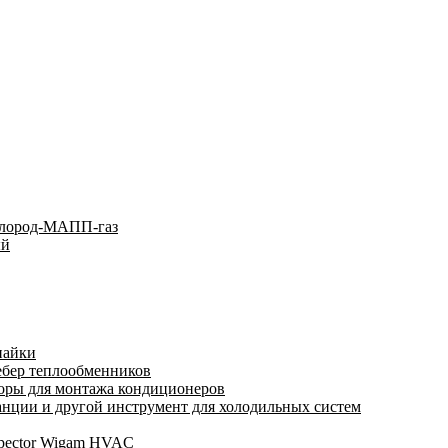
слород-МАПП-газ
ый
пайки
ебер теплообменников
оры для монтажа кондиционеров
нции и другой инструмент для холодильных систем
spector Wigam HVAC