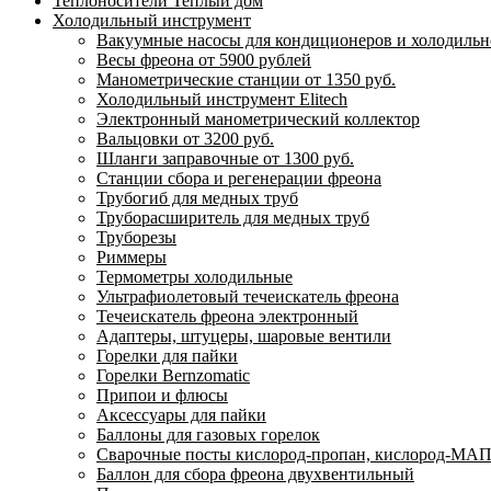
Теплоносители Теплый дом
Холодильный инструмент
Вакуумные насосы для кондиционеров и холодильно
Весы фреона от 5900 рублей
Манометрические станции от 1350 руб.
Холодильный инструмент Elitech
Электронный манометрический коллектор
Вальцовки от 3200 руб.
Шланги заправочные от 1300 руб.
Станции сбора и регенерации фреона
Трубогиб для медных труб
Труборасширитель для медных труб
Труборезы
Риммеры
Термометры холодильные
Ультрафиолетовый течеискатель фреона
Течеискатель фреона электронный
Адаптеры, штуцеры, шаровые вентили
Горелки для пайки
Горелки Bernzomatic
Припои и флюсы
Аксессуары для пайки
Баллоны для газовых горелок
Сварочные посты кислород-пропан, кислород-МАП
Баллон для сбора фреона двухвентильный