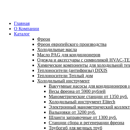
Главная
О Компании
Каталог
Фреон
Фреон европейского производства
Холодильные масла
Масло PAG для кондиционеров
Одежда и аксессуары с символикой HVAC-
Химические компоненты для холодильной те
Теплоносители (антифризы) DIXIS
Теплоносители Теплый дом
Холодильный инструмент
Вакуумные насосы для кондиционеров и
Весы фреона от 5900 рублей
Манометрические станции от 1350 руб.
Холодильный инструмент Elitech
Электронный манометрический коллект
Вальцовки от 3200 руб.
Шланги заправочные от 1300 руб.
Станции сбора и регенерации фреона
Трубогиб для медных труб