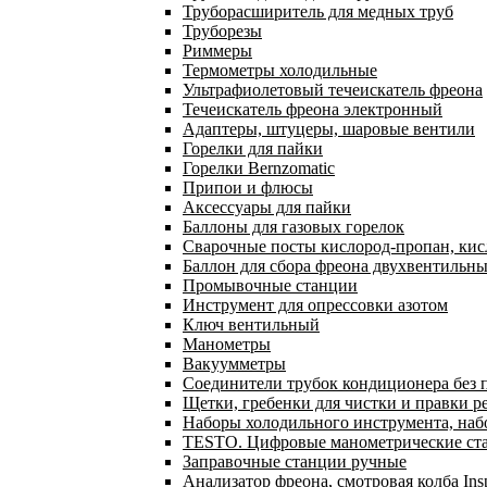
Труборасширитель для медных труб
Труборезы
Риммеры
Термометры холодильные
Ультрафиолетовый течеискатель фреона
Течеискатель фреона электронный
Адаптеры, штуцеры, шаровые вентили
Горелки для пайки
Горелки Bernzomatic
Припои и флюсы
Аксессуары для пайки
Баллоны для газовых горелок
Сварочные посты кислород-пропан, ки
Баллон для сбора фреона двухвентильн
Промывочные станции
Инструмент для опрессовки азотом
Ключ вентильный
Манометры
Вакуумметры
Соединители трубок кондиционера без 
Щетки, гребенки для чистки и правки р
Наборы холодильного инструмента, наб
TESTO. Цифровые манометрические ста
Заправочные станции ручные
Анализатор фреона, смотровая колба In