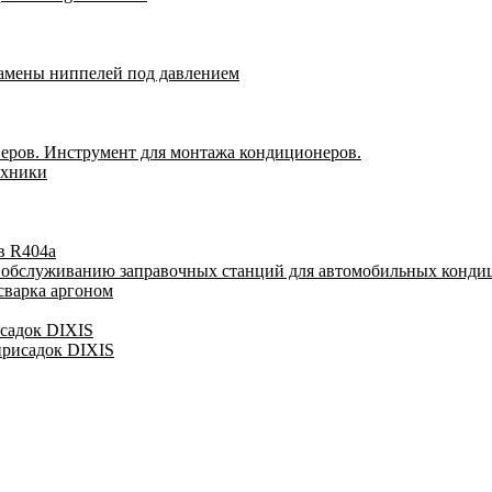
замены ниппелей под давлением
еров. Инструмент для монтажа кондиционеров.
ехники
в R404a
у обслуживанию заправочных станций для автомобильных конди
сварка аргоном
исадок DIXIS
присадок DIXIS