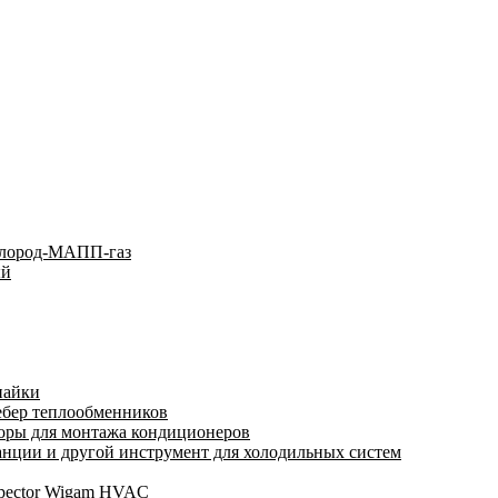
слород-МАПП-газ
ый
пайки
ебер теплообменников
оры для монтажа кондиционеров
нции и другой инструмент для холодильных систем
spector Wigam HVAC