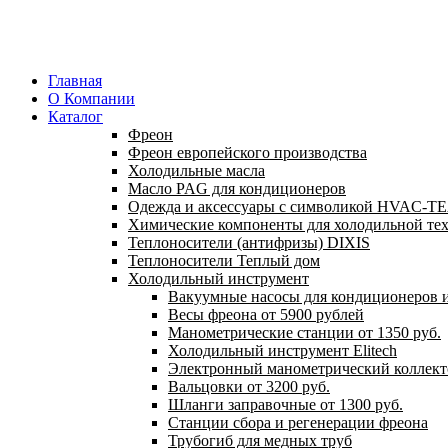
Главная
О Компании
Каталог
Фреон
Фреон европейского производства
Холодильные масла
Масло PAG для кондиционеров
Одежда и аксессуары с символикой HVAC-
Химические компоненты для холодильной те
Теплоносители (антифризы) DIXIS
Теплоносители Теплый дом
Холодильный инструмент
Вакуумные насосы для кондиционеров и
Весы фреона от 5900 рублей
Манометрические станции от 1350 руб.
Холодильный инструмент Elitech
Электронный манометрический коллект
Вальцовки от 3200 руб.
Шланги заправочные от 1300 руб.
Станции сбора и регенерации фреона
Трубогиб для медных труб