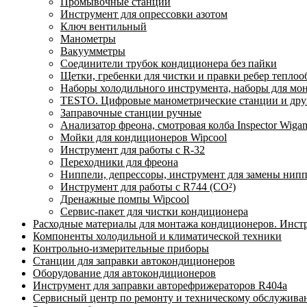
Промывочные станции
Инструмент для опрессовки азотом
Ключ вентильный
Манометры
Вакуумметры
Соединители трубок кондиционера без пайки
Щетки, гребенки для чистки и правки ребер тепло
Наборы холодильного инструмента, наборы для мо
TESTO. Цифровые манометрические станции и друг
Заправочные станции ручные
Анализатор фреона, смотровая колба Inspector Wi
Мойки для кондиционеров Wipcool
Инструмент для работы с R-32
Переходники для фреона
Ниппели, депрессоры, инструмент для замены нип
Инструмент для работы с R744 (CO²)
Дренажные помпы Wipcool
Сервис-пакет для чистки кондиционера
Расходные материалы для монтажа кондиционеров. Инст
Компоненты холодильной и климатической техники
Контрольно-измерительные приборы
Станции для заправки автокондиционеров
Оборудование для автокондиционеров
Инструмент для заправки авторефрижераторов R404a
Сервисный центр по ремонту и техническому обслужива