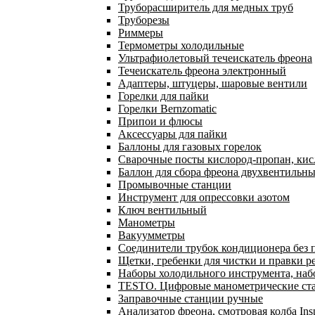
Труборасширитель для медных труб
Труборезы
Риммеры
Термометры холодильные
Ультрафиолетовый течеискатель фреона
Течеискатель фреона электронный
Адаптеры, штуцеры, шаровые вентили
Горелки для пайки
Горелки Bernzomatic
Припои и флюсы
Аксессуары для пайки
Баллоны для газовых горелок
Сварочные посты кислород-пропан, ки
Баллон для сбора фреона двухвентильн
Промывочные станции
Инструмент для опрессовки азотом
Ключ вентильный
Манометры
Вакуумметры
Соединители трубок кондиционера без 
Щетки, гребенки для чистки и правки р
Наборы холодильного инструмента, наб
TESTO. Цифровые манометрические ста
Заправочные станции ручные
Анализатор фреона, смотровая колба In