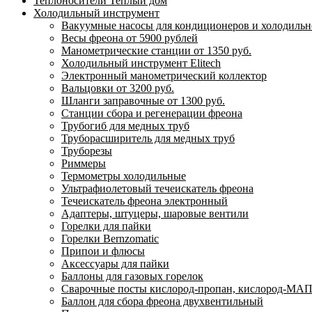
Теплоносители Теплый дом
Холодильный инструмент
Вакуумные насосы для кондиционеров и холодильно
Весы фреона от 5900 рублей
Манометрические станции от 1350 руб.
Холодильный инструмент Elitech
Электронный манометрический коллектор
Вальцовки от 3200 руб.
Шланги заправочные от 1300 руб.
Станции сбора и регенерации фреона
Трубогиб для медных труб
Труборасширитель для медных труб
Труборезы
Риммеры
Термометры холодильные
Ультрафиолетовый течеискатель фреона
Течеискатель фреона электронный
Адаптеры, штуцеры, шаровые вентили
Горелки для пайки
Горелки Bernzomatic
Припои и флюсы
Аксессуары для пайки
Баллоны для газовых горелок
Сварочные посты кислород-пропан, кислород-МАП
Баллон для сбора фреона двухвентильный