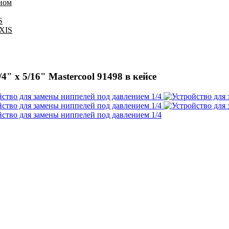
оном
S
IXIS
" х 5/16" Mastercool 91498 в кейсе