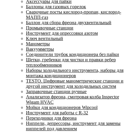
Аксессуары для пайки
Баллоны для газовых горелок
Сварочные посты кислород-пропан, кислород-
МАПП-газ
Баллон для сбора фреона двухвентильный
Промывочные станции
Инструмент для опрессовки азотом
Ключ вентильный
Манометры
Вакуумметры
Соединители трубок кондиционера без пайки
Щетки, гребенки для чистки и правки ребер
теплообменников
Наборы холодильного инструмента, наборы для
монтажа кондиционеров
TESTO. Цифровые манометрические станции и
другой инструмент для холодильных систем
Заправочные станции ручные
Анализатор фреона, смотровая колба Inspector
Wigam HVAC
Мойки для кондиционеров Wipcool
Инструмент для работы с R-32
Переходники для фреона
Ниппели, депрессоры, инструмент для замены
ниппелей под давлением