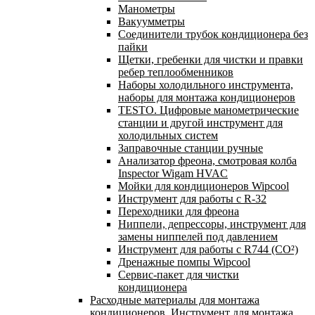
Манометры
Вакуумметры
Соединители трубок кондиционера без
пайки
Щетки, гребенки для чистки и правки
ребер теплообменников
Наборы холодильного инструмента,
наборы для монтажа кондиционеров
TESTO. Цифровые манометрические
станции и другой инструмент для
холодильных систем
Заправочные станции ручные
Анализатор фреона, смотровая колба
Inspector Wigam HVAC
Мойки для кондиционеров Wipcool
Инструмент для работы с R-32
Переходники для фреона
Ниппели, депрессоры, инструмент для
замены ниппелей под давлением
Инструмент для работы с R744 (CO²)
Дренажные помпы Wipcool
Сервис-пакет для чистки
кондиционера
Расходные материалы для монтажа
кондиционеров. Инструмент для монтажа