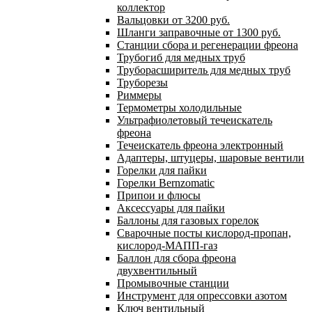
коллектор
Вальцовки от 3200 руб.
Шланги заправочные от 1300 руб.
Станции сбора и регенерации фреона
Трубогиб для медных труб
Труборасширитель для медных труб
Труборезы
Риммеры
Термометры холодильные
Ультрафиолетовый течеискатель
фреона
Течеискатель фреона электронный
Адаптеры, штуцеры, шаровые вентили
Горелки для пайки
Горелки Bernzomatic
Припои и флюсы
Аксессуары для пайки
Баллоны для газовых горелок
Сварочные посты кислород-пропан,
кислород-МАПП-газ
Баллон для сбора фреона
двухвентильный
Промывочные станции
Инструмент для опрессовки азотом
Ключ вентильный