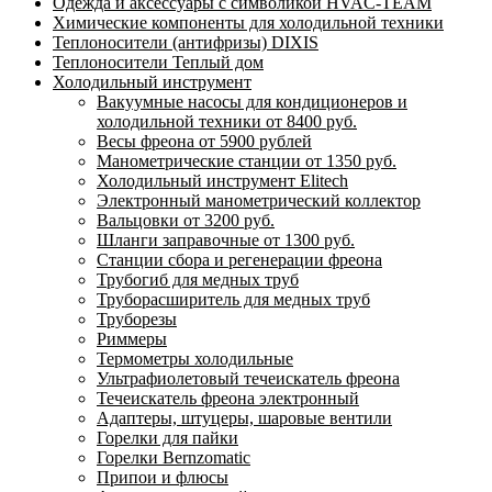
Одежда и аксессуары с символикой HVAC-TEAM
Химические компоненты для холодильной техники
Теплоносители (антифризы) DIXIS
Теплоносители Теплый дом
Холодильный инструмент
Вакуумные насосы для кондиционеров и
холодильной техники от 8400 руб.
Весы фреона от 5900 рублей
Манометрические станции от 1350 руб.
Холодильный инструмент Elitech
Электронный манометрический коллектор
Вальцовки от 3200 руб.
Шланги заправочные от 1300 руб.
Станции сбора и регенерации фреона
Трубогиб для медных труб
Труборасширитель для медных труб
Труборезы
Риммеры
Термометры холодильные
Ультрафиолетовый течеискатель фреона
Течеискатель фреона электронный
Адаптеры, штуцеры, шаровые вентили
Горелки для пайки
Горелки Bernzomatic
Припои и флюсы