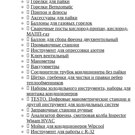
Горелки для пайки
Горелки Bernzomatic
Припои и флюсы
Аксессуары для пайки
Баллоны для газовых горелок
Сварочные посты кислород-пропан, кислород-
МАПП-газ
Баллон для сбора фреона двухвентильный
Промывочные станции
Инструмент для опрессовки азотом
Ключ вентильный
Манометры
Вакуумметры
Соединители трубок кондиционера без пайки
Щетки, гребенки для чистки и правки ребер
теплообменников
Наборы холодильного инструмента, наборы для
монтажа кондиционеров
TESTO. Цифровые манометрические станции и
другой инструмент для холодильных систем
Заправочные станции ручные
Анализатор фреона, смотровая колба Inspector
Wigam HVAC
Мойки для кондиционеров Wipcool
Инструмент для работы с R-32