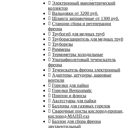
Электронный манометрический
коллектор
Вальцовки от 3200 руб.
Шланги заправочные от 1300 руб.
Станции сбора и регенерации
фреона
Трубогиб для медных труб
Труборасширитель для медных труб
Труборезы
Риммеры
Термометры холодильные
Ультрафиолетовый течеискатель
фреона
Течеискатель фреона электронный
Адаптеры, штуцеры, шаровые
вентили
Горелки для пайки
Горелки Bernzomatic
Припои и флюсы
Аксессуары для пайки
Баллоны для газовых горелок
Сварочные посты кислород-пропан,
кислород-МАПП-газ
Баллон для сбора фреона
двухвентильный