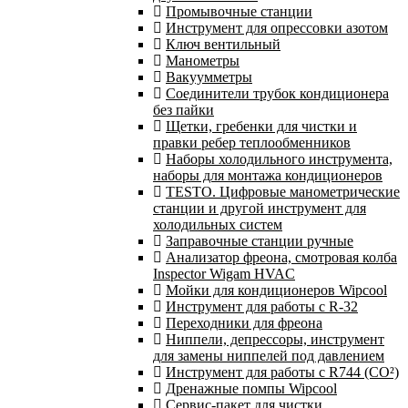
Промывочные станции
Инструмент для опрессовки азотом
Ключ вентильный
Манометры
Вакуумметры
Соединители трубок кондиционера
без пайки
Щетки, гребенки для чистки и
правки ребер теплообменников
Наборы холодильного инструмента,
наборы для монтажа кондиционеров
TESTO. Цифровые манометрические
станции и другой инструмент для
холодильных систем
Заправочные станции ручные
Анализатор фреона, смотровая колба
Inspector Wigam HVAC
Мойки для кондиционеров Wipcool
Инструмент для работы с R-32
Переходники для фреона
Ниппели, депрессоры, инструмент
для замены ниппелей под давлением
Инструмент для работы с R744 (CO²)
Дренажные помпы Wipcool
Сервис-пакет для чистки