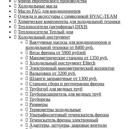
Фреон европейского производства
Холодильные масла
Масло PAG для кондиционеров
Одежда и аксессуары с символикой HVAC-TEAM
Химические компоненты для холодильной техники
Теплоносители (антифризы) DIXIS
Теплоносители Теплый дом
Холодильный инструмент
Вакуумные насосы для кондиционеров и
холодильной техники от 8400 руб.
Весы фреона от 5900 рублей
Манометрические станции от 1350 руб.
Холодильный инструмент Elitech
Электронный манометрический коллектор
Вальцовки от 3200 руб.
Шланги заправочные от 1300 руб.
Станции сбора и регенерации фреона
Трубогиб для медных труб
Труборасширитель для медных труб
Труборезы
Риммеры
Термометры холодильные
Ультрафиолетовый течеискатель фреона
Течеискатель фреона электронный
Адаптеры, штуцеры, шаровые вентили