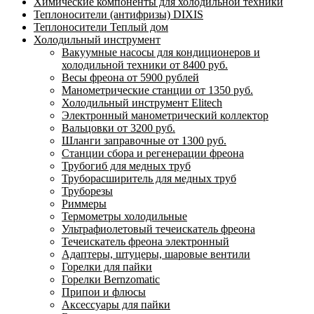
Химические компоненты для холодильной техники
Теплоносители (антифризы) DIXIS
Теплоносители Теплый дом
Холодильный инструмент
Вакуумные насосы для кондиционеров и
холодильной техники от 8400 руб.
Весы фреона от 5900 рублей
Манометрические станции от 1350 руб.
Холодильный инструмент Elitech
Электронный манометрический коллектор
Вальцовки от 3200 руб.
Шланги заправочные от 1300 руб.
Станции сбора и регенерации фреона
Трубогиб для медных труб
Труборасширитель для медных труб
Труборезы
Риммеры
Термометры холодильные
Ультрафиолетовый течеискатель фреона
Течеискатель фреона электронный
Адаптеры, штуцеры, шаровые вентили
Горелки для пайки
Горелки Bernzomatic
Припои и флюсы
Аксессуары для пайки