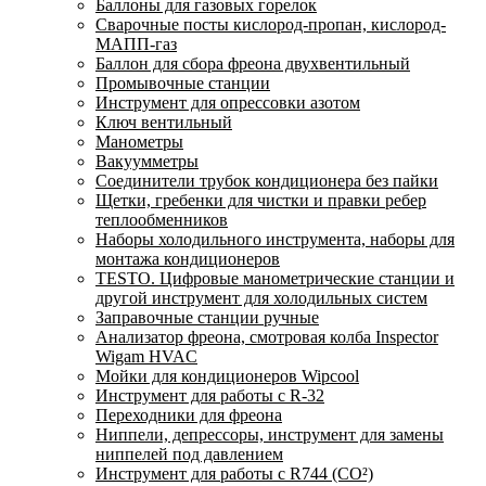
Баллоны для газовых горелок
Сварочные посты кислород-пропан, кислород-
МАПП-газ
Баллон для сбора фреона двухвентильный
Промывочные станции
Инструмент для опрессовки азотом
Ключ вентильный
Манометры
Вакуумметры
Соединители трубок кондиционера без пайки
Щетки, гребенки для чистки и правки ребер
теплообменников
Наборы холодильного инструмента, наборы для
монтажа кондиционеров
TESTO. Цифровые манометрические станции и
другой инструмент для холодильных систем
Заправочные станции ручные
Анализатор фреона, смотровая колба Inspector
Wigam HVAC
Мойки для кондиционеров Wipcool
Инструмент для работы с R-32
Переходники для фреона
Ниппели, депрессоры, инструмент для замены
ниппелей под давлением
Инструмент для работы с R744 (CO²)