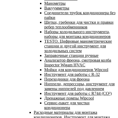
Манометры
Вакуумметры
Соединители трубок кондиционера без
пайки
Щетки, гребенки для чистки и правки
ребер теплообменников
Наборы холодильного инструмента,
наборы для монтажа кондиционеров
TESTO. Цифровые манометрические
станции и другой инструмент для
холодильных систем
Заправочные станции ручные
Анализатор фреона, смотровая колба
Inspector Wigam HVAC
Мойки для кондиционеров Wipcool
Инструмент для работы с R-32
Переходники для фреона
Ниппели, депрессоры, инструмент для
замены ниппелей под давлением
Инструмент для работы с R744 (CO²)
Дренажные помпы Wipcool
Сервис-пакет для чистки
кондиционера
Расходные материалы для монтажа
кондиционеров. Инструмент для монтажа