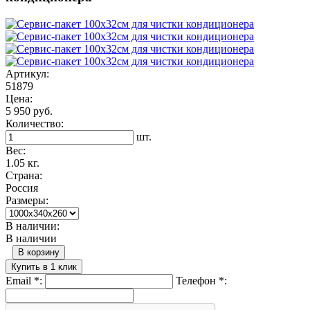
Артикул:
51879
Цена:
5 950 руб.
Количество:
шт.
Вес:
1.05 кг.
Страна:
Россия
Размеры:
В наличии:
В наличии
В корзину
Купить в 1 клик
Email
*
:
Телефон
*
: