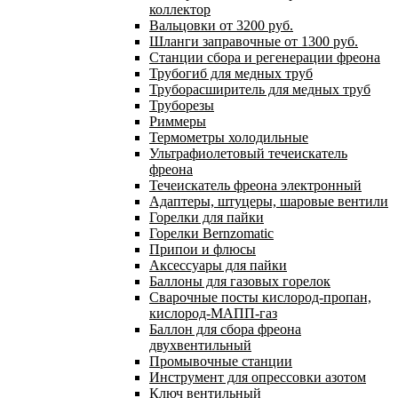
коллектор
Вальцовки от 3200 руб.
Шланги заправочные от 1300 руб.
Станции сбора и регенерации фреона
Трубогиб для медных труб
Труборасширитель для медных труб
Труборезы
Риммеры
Термометры холодильные
Ультрафиолетовый течеискатель
фреона
Течеискатель фреона электронный
Адаптеры, штуцеры, шаровые вентили
Горелки для пайки
Горелки Bernzomatic
Припои и флюсы
Аксессуары для пайки
Баллоны для газовых горелок
Сварочные посты кислород-пропан,
кислород-МАПП-газ
Баллон для сбора фреона
двухвентильный
Промывочные станции
Инструмент для опрессовки азотом
Ключ вентильный