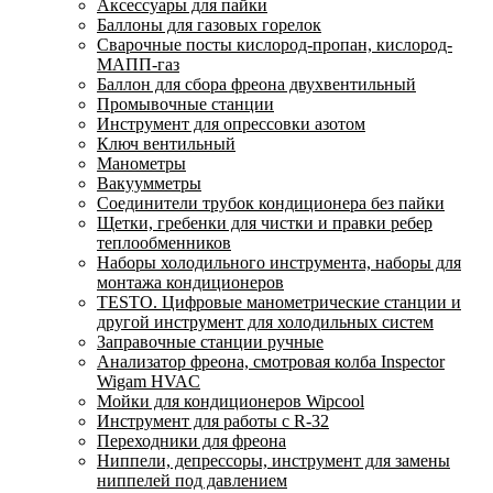
Аксессуары для пайки
Баллоны для газовых горелок
Сварочные посты кислород-пропан, кислород-
МАПП-газ
Баллон для сбора фреона двухвентильный
Промывочные станции
Инструмент для опрессовки азотом
Ключ вентильный
Манометры
Вакуумметры
Соединители трубок кондиционера без пайки
Щетки, гребенки для чистки и правки ребер
теплообменников
Наборы холодильного инструмента, наборы для
монтажа кондиционеров
TESTO. Цифровые манометрические станции и
другой инструмент для холодильных систем
Заправочные станции ручные
Анализатор фреона, смотровая колба Inspector
Wigam HVAC
Мойки для кондиционеров Wipcool
Инструмент для работы с R-32
Переходники для фреона
Ниппели, депрессоры, инструмент для замены
ниппелей под давлением