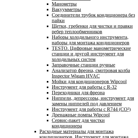
Манометры
Вакуумметры
Соединители трубок кондиционера без
пайки
Щетки, гребенки для чистки и правки
ребер теплообменников
Наборы холодильного инструмента,
наборы для монтажа кондиционеров
TESTO. Цифровые манометрические
станции и другой инструмент для
холодильных систем
Заправочные станции ручные
Анализатор фреона, смотровая колба
Inspector Wigam HVAC
Мойки для кондиционеров Wipcool
Инструмент для работы с R-32
Переходники для фреона
Ниппели, депрессоры, инструмент для
замены ниппелей под давлением
Инструмент для работы с R744 (CO²)
Дренажные помпы Wipcool
Сервис-пакет для чистки
кондиционера
Расходные материалы для монтажа
кондиционеров. Инструмент для монтажа