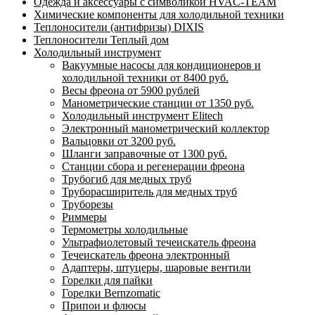
Одежда и аксессуары с символикой HVAC-TEAM
Химические компоненты для холодильной техники
Теплоносители (антифризы) DIXIS
Теплоносители Теплый дом
Холодильный инструмент
Вакуумные насосы для кондиционеров и
холодильной техники от 8400 руб.
Весы фреона от 5900 рублей
Манометрические станции от 1350 руб.
Холодильный инструмент Elitech
Электронный манометрический коллектор
Вальцовки от 3200 руб.
Шланги заправочные от 1300 руб.
Станции сбора и регенерации фреона
Трубогиб для медных труб
Труборасширитель для медных труб
Труборезы
Риммеры
Термометры холодильные
Ультрафиолетовый течеискатель фреона
Течеискатель фреона электронный
Адаптеры, штуцеры, шаровые вентили
Горелки для пайки
Горелки Bernzomatic
Припои и флюсы