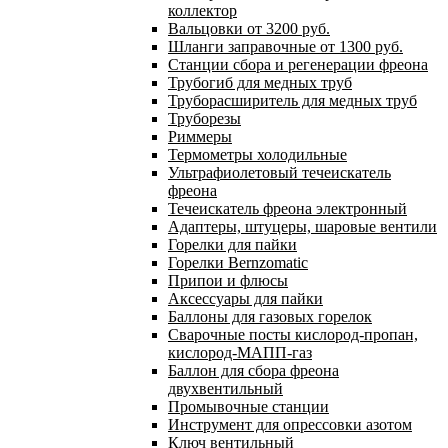
коллектор
Вальцовки от 3200 руб.
Шланги заправочные от 1300 руб.
Станции сбора и регенерации фреона
Трубогиб для медных труб
Труборасширитель для медных труб
Труборезы
Риммеры
Термометры холодильные
Ультрафиолетовый течеискатель
фреона
Течеискатель фреона электронный
Адаптеры, штуцеры, шаровые вентили
Горелки для пайки
Горелки Bernzomatic
Припои и флюсы
Аксессуары для пайки
Баллоны для газовых горелок
Сварочные посты кислород-пропан,
кислород-МАПП-газ
Баллон для сбора фреона
двухвентильный
Промывочные станции
Инструмент для опрессовки азотом
Ключ вентильный