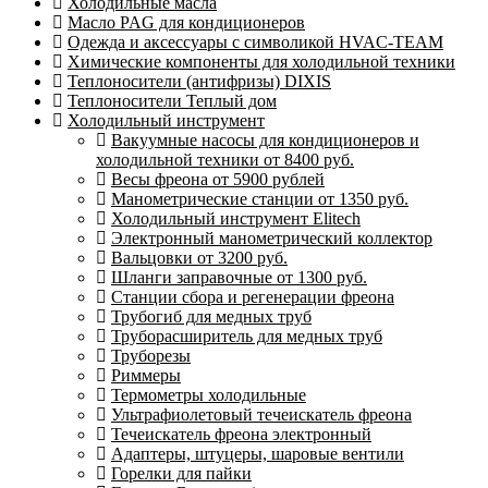
Холодильные масла
Масло PAG для кондиционеров
Одежда и аксессуары с символикой HVAC-TEAM
Химические компоненты для холодильной техники
Теплоносители (антифризы) DIXIS
Теплоносители Теплый дом
Холодильный инструмент
Вакуумные насосы для кондиционеров и
холодильной техники от 8400 руб.
Весы фреона от 5900 рублей
Манометрические станции от 1350 руб.
Холодильный инструмент Elitech
Электронный манометрический коллектор
Вальцовки от 3200 руб.
Шланги заправочные от 1300 руб.
Станции сбора и регенерации фреона
Трубогиб для медных труб
Труборасширитель для медных труб
Труборезы
Риммеры
Термометры холодильные
Ультрафиолетовый течеискатель фреона
Течеискатель фреона электронный
Адаптеры, штуцеры, шаровые вентили
Горелки для пайки