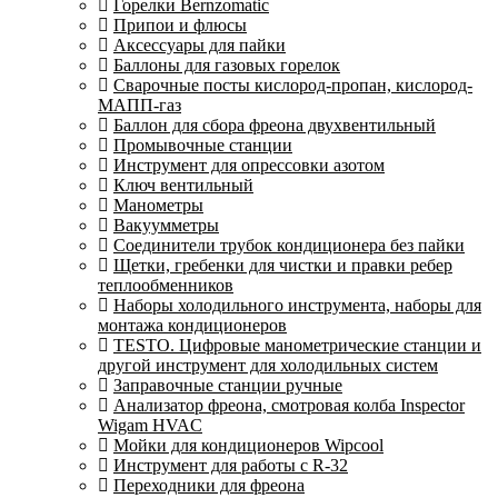
Горелки Bernzomatic
Припои и флюсы
Аксессуары для пайки
Баллоны для газовых горелок
Сварочные посты кислород-пропан, кислород-
МАПП-газ
Баллон для сбора фреона двухвентильный
Промывочные станции
Инструмент для опрессовки азотом
Ключ вентильный
Манометры
Вакуумметры
Соединители трубок кондиционера без пайки
Щетки, гребенки для чистки и правки ребер
теплообменников
Наборы холодильного инструмента, наборы для
монтажа кондиционеров
TESTO. Цифровые манометрические станции и
другой инструмент для холодильных систем
Заправочные станции ручные
Анализатор фреона, смотровая колба Inspector
Wigam HVAC
Мойки для кондиционеров Wipcool
Инструмент для работы с R-32
Переходники для фреона