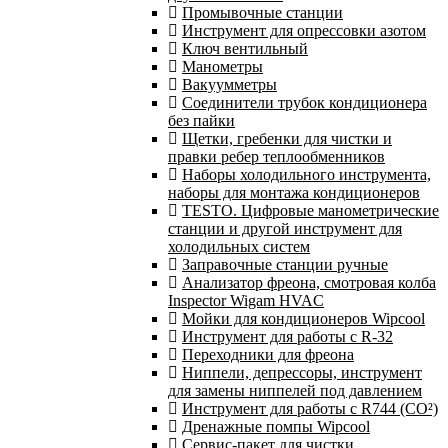
Промывочные станции
Инструмент для опрессовки азотом
Ключ вентильный
Манометры
Вакуумметры
Соединители трубок кондиционера
без пайки
Щетки, гребенки для чистки и
правки ребер теплообменников
Наборы холодильного инструмента,
наборы для монтажа кондиционеров
TESTO. Цифровые манометрические
станции и другой инструмент для
холодильных систем
Заправочные станции ручные
Анализатор фреона, смотровая колба
Inspector Wigam HVAC
Мойки для кондиционеров Wipcool
Инструмент для работы с R-32
Переходники для фреона
Ниппели, депрессоры, инструмент
для замены ниппелей под давлением
Инструмент для работы с R744 (CO²)
Дренажные помпы Wipcool
Сервис-пакет для чистки