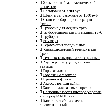
Электронный манометрический
коллектор
Вальцовки от 3200 руб.
Шланги заправочные от 1300 руб.
Станции сбора и регенерации
фреона
Трубогиб для медных труб
Труборасширитель для медных труб
Труборезы
Риммеры
Термометры холодильные
Ультрафиолетовый течеискатель
фреона
Течеискатель фреона электронный
Адаптеры, штуцеры, шаровые
вентили
Горелки для пайки
Горелки Bernzomatic
Припои и флюсы
Аксессуары для пайки
Баллоны для газовых горелок
Сварочные посты кислород-пропан,
кислород-МАПП-газ
Баллон для сбора фреона
двухвентильный