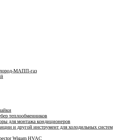
слород-МАПП-газ
ый
пайки
ебер теплообменников
оры для монтажа кондиционеров
нции и другой инструмент для холодильных систем
spector Wigam HVAC