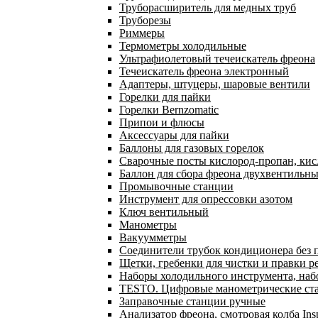
Труборасширитель для медных труб
Труборезы
Риммеры
Термометры холодильные
Ультрафиолетовый течеискатель фреона
Течеискатель фреона электронный
Адаптеры, штуцеры, шаровые вентили
Горелки для пайки
Горелки Bernzomatic
Припои и флюсы
Аксессуары для пайки
Баллоны для газовых горелок
Сварочные посты кислород-пропан, ки
Баллон для сбора фреона двухвентильн
Промывочные станции
Инструмент для опрессовки азотом
Ключ вентильный
Манометры
Вакуумметры
Соединители трубок кондиционера без 
Щетки, гребенки для чистки и правки р
Наборы холодильного инструмента, наб
TESTO. Цифровые манометрические ста
Заправочные станции ручные
Анализатор фреона, смотровая колба In