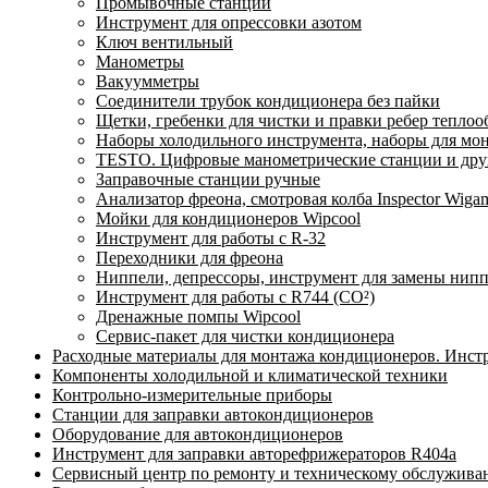
Промывочные станции
Инструмент для опрессовки азотом
Ключ вентильный
Манометры
Вакуумметры
Соединители трубок кондиционера без пайки
Щетки, гребенки для чистки и правки ребер тепло
Наборы холодильного инструмента, наборы для мо
TESTO. Цифровые манометрические станции и друг
Заправочные станции ручные
Анализатор фреона, смотровая колба Inspector Wi
Мойки для кондиционеров Wipcool
Инструмент для работы с R-32
Переходники для фреона
Ниппели, депрессоры, инструмент для замены нип
Инструмент для работы с R744 (CO²)
Дренажные помпы Wipcool
Сервис-пакет для чистки кондиционера
Расходные материалы для монтажа кондиционеров. Инст
Компоненты холодильной и климатической техники
Контрольно-измерительные приборы
Станции для заправки автокондиционеров
Оборудование для автокондиционеров
Инструмент для заправки авторефрижераторов R404a
Сервисный центр по ремонту и техническому обслужива