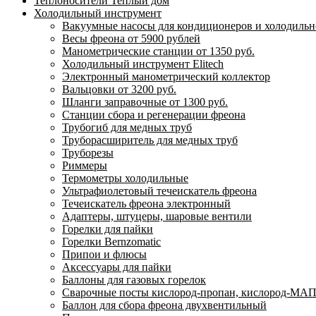
Теплоносители Теплый дом
Холодильный инструмент
Вакуумные насосы для кондиционеров и холодильно
Весы фреона от 5900 рублей
Манометрические станции от 1350 руб.
Холодильный инструмент Elitech
Электронный манометрический коллектор
Вальцовки от 3200 руб.
Шланги заправочные от 1300 руб.
Станции сбора и регенерации фреона
Трубогиб для медных труб
Труборасширитель для медных труб
Труборезы
Риммеры
Термометры холодильные
Ультрафиолетовый течеискатель фреона
Течеискатель фреона электронный
Адаптеры, штуцеры, шаровые вентили
Горелки для пайки
Горелки Bernzomatic
Припои и флюсы
Аксессуары для пайки
Баллоны для газовых горелок
Сварочные посты кислород-пропан, кислород-МАП
Баллон для сбора фреона двухвентильный