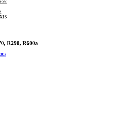
оном
S
IXIS
0, R290, R600a