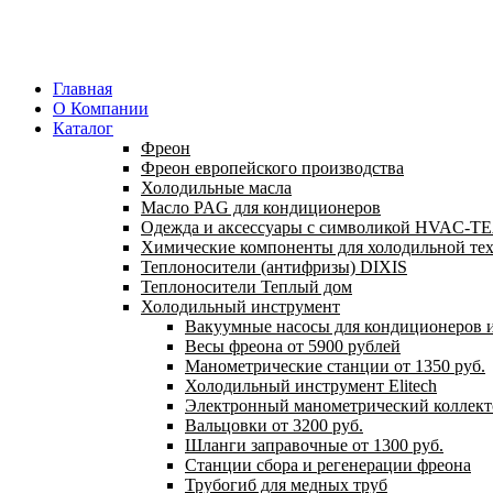
Главная
О Компании
Каталог
Фреон
Фреон европейского производства
Холодильные масла
Масло PAG для кондиционеров
Одежда и аксессуары с символикой HVAC-
Химические компоненты для холодильной те
Теплоносители (антифризы) DIXIS
Теплоносители Теплый дом
Холодильный инструмент
Вакуумные насосы для кондиционеров и
Весы фреона от 5900 рублей
Манометрические станции от 1350 руб.
Холодильный инструмент Elitech
Электронный манометрический коллект
Вальцовки от 3200 руб.
Шланги заправочные от 1300 руб.
Станции сбора и регенерации фреона
Трубогиб для медных труб