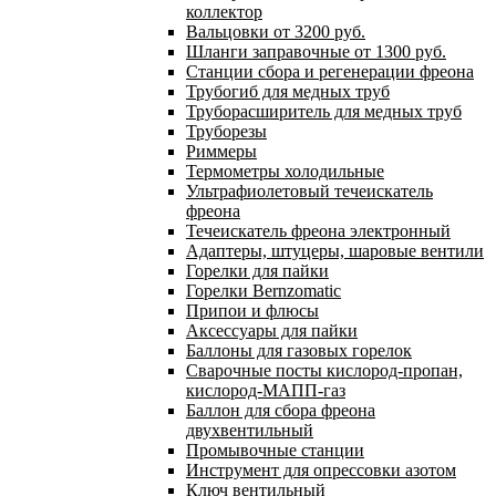
коллектор
Вальцовки от 3200 руб.
Шланги заправочные от 1300 руб.
Станции сбора и регенерации фреона
Трубогиб для медных труб
Труборасширитель для медных труб
Труборезы
Риммеры
Термометры холодильные
Ультрафиолетовый течеискатель
фреона
Течеискатель фреона электронный
Адаптеры, штуцеры, шаровые вентили
Горелки для пайки
Горелки Bernzomatic
Припои и флюсы
Аксессуары для пайки
Баллоны для газовых горелок
Сварочные посты кислород-пропан,
кислород-МАПП-газ
Баллон для сбора фреона
двухвентильный
Промывочные станции
Инструмент для опрессовки азотом
Ключ вентильный