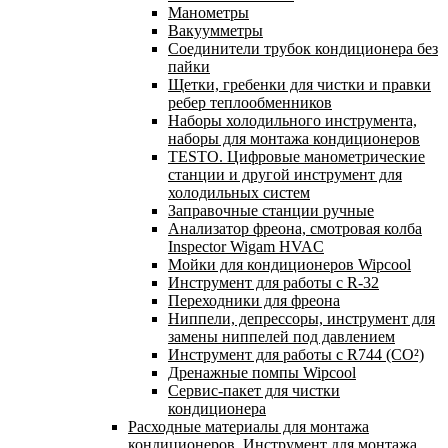
Манометры
Вакуумметры
Соединители трубок кондиционера без
пайки
Щетки, гребенки для чистки и правки
ребер теплообменников
Наборы холодильного инструмента,
наборы для монтажа кондиционеров
TESTO. Цифровые манометрические
станции и другой инструмент для
холодильных систем
Заправочные станции ручные
Анализатор фреона, смотровая колба
Inspector Wigam HVAC
Мойки для кондиционеров Wipcool
Инструмент для работы с R-32
Переходники для фреона
Ниппели, депрессоры, инструмент для
замены ниппелей под давлением
Инструмент для работы с R744 (CO²)
Дренажные помпы Wipcool
Сервис-пакет для чистки
кондиционера
Расходные материалы для монтажа
кондиционеров. Инструмент для монтажа