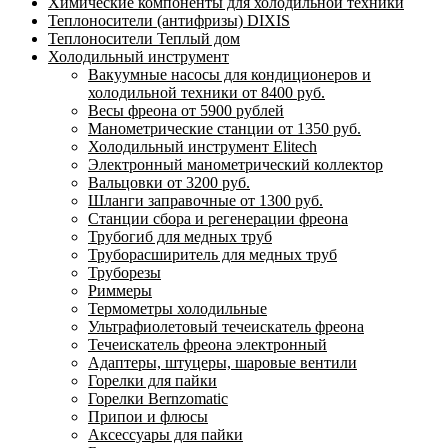
Химические компоненты для холодильной техники
Теплоносители (антифризы) DIXIS
Теплоносители Теплый дом
Холодильный инструмент
Вакуумные насосы для кондиционеров и
холодильной техники от 8400 руб.
Весы фреона от 5900 рублей
Манометрические станции от 1350 руб.
Холодильный инструмент Elitech
Электронный манометрический коллектор
Вальцовки от 3200 руб.
Шланги заправочные от 1300 руб.
Станции сбора и регенерации фреона
Трубогиб для медных труб
Труборасширитель для медных труб
Труборезы
Риммеры
Термометры холодильные
Ультрафиолетовый течеискатель фреона
Течеискатель фреона электронный
Адаптеры, штуцеры, шаровые вентили
Горелки для пайки
Горелки Bernzomatic
Припои и флюсы
Аксессуары для пайки