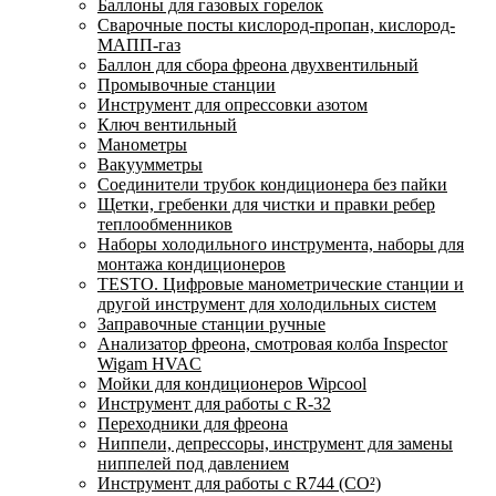
Баллоны для газовых горелок
Сварочные посты кислород-пропан, кислород-
МАПП-газ
Баллон для сбора фреона двухвентильный
Промывочные станции
Инструмент для опрессовки азотом
Ключ вентильный
Манометры
Вакуумметры
Соединители трубок кондиционера без пайки
Щетки, гребенки для чистки и правки ребер
теплообменников
Наборы холодильного инструмента, наборы для
монтажа кондиционеров
TESTO. Цифровые манометрические станции и
другой инструмент для холодильных систем
Заправочные станции ручные
Анализатор фреона, смотровая колба Inspector
Wigam HVAC
Мойки для кондиционеров Wipcool
Инструмент для работы с R-32
Переходники для фреона
Ниппели, депрессоры, инструмент для замены
ниппелей под давлением
Инструмент для работы с R744 (CO²)