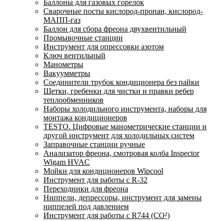
Баллоны для газовых горелок
Сварочные посты кислород-пропан, кислород-
МАПП-газ
Баллон для сбора фреона двухвентильный
Промывочные станции
Инструмент для опрессовки азотом
Ключ вентильный
Манометры
Вакуумметры
Соединители трубок кондиционера без пайки
Щетки, гребенки для чистки и правки ребер
теплообменников
Наборы холодильного инструмента, наборы для
монтажа кондиционеров
TESTO. Цифровые манометрические станции и
другой инструмент для холодильных систем
Заправочные станции ручные
Анализатор фреона, смотровая колба Inspector
Wigam HVAC
Мойки для кондиционеров Wipcool
Инструмент для работы с R-32
Переходники для фреона
Ниппели, депрессоры, инструмент для замены
ниппелей под давлением
Инструмент для работы с R744 (CO²)