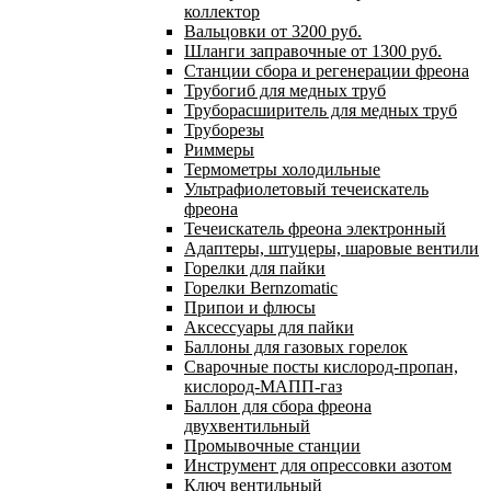
коллектор
Вальцовки от 3200 руб.
Шланги заправочные от 1300 руб.
Станции сбора и регенерации фреона
Трубогиб для медных труб
Труборасширитель для медных труб
Труборезы
Риммеры
Термометры холодильные
Ультрафиолетовый течеискатель
фреона
Течеискатель фреона электронный
Адаптеры, штуцеры, шаровые вентили
Горелки для пайки
Горелки Bernzomatic
Припои и флюсы
Аксессуары для пайки
Баллоны для газовых горелок
Сварочные посты кислород-пропан,
кислород-МАПП-газ
Баллон для сбора фреона
двухвентильный
Промывочные станции
Инструмент для опрессовки азотом
Ключ вентильный