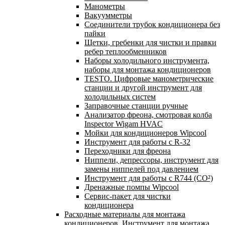
Манометры
Вакуумметры
Соединители трубок кондиционера без
пайки
Щетки, гребенки для чистки и правки
ребер теплообменников
Наборы холодильного инструмента,
наборы для монтажа кондиционеров
TESTO. Цифровые манометрические
станции и другой инструмент для
холодильных систем
Заправочные станции ручные
Анализатор фреона, смотровая колба
Inspector Wigam HVAC
Мойки для кондиционеров Wipcool
Инструмент для работы с R-32
Переходники для фреона
Ниппели, депрессоры, инструмент для
замены ниппелей под давлением
Инструмент для работы с R744 (CO²)
Дренажные помпы Wipcool
Сервис-пакет для чистки
кондиционера
Расходные материалы для монтажа
кондиционеров. Инструмент для монтажа