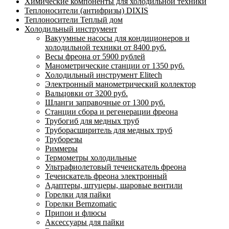
Химические компоненты для холодильной техники
Теплоносители (антифризы) DIXIS
Теплоносители Теплый дом
Холодильный инструмент
Вакуумные насосы для кондиционеров и
холодильной техники от 8400 руб.
Весы фреона от 5900 рублей
Манометрические станции от 1350 руб.
Холодильный инструмент Elitech
Электронный манометрический коллектор
Вальцовки от 3200 руб.
Шланги заправочные от 1300 руб.
Станции сбора и регенерации фреона
Трубогиб для медных труб
Труборасширитель для медных труб
Труборезы
Риммеры
Термометры холодильные
Ультрафиолетовый течеискатель фреона
Течеискатель фреона электронный
Адаптеры, штуцеры, шаровые вентили
Горелки для пайки
Горелки Bernzomatic
Припои и флюсы
Аксессуары для пайки