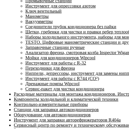
Промывочные станции
Инструмент для опрессовки азотом
Ключ вентильный
Манометры
Вакуумметры
Соединители трубок кондиционера без пайки
Щетки, гребенки для чистки и правки ребер тепло
Наборы холодильного инструмента, наборы для мо
TESTO. Цифровые манометрические станции и друг
Заправочные станции ручные
Анализатор фреона, смотровая колба Inspector Wi
Мойки для кондиционеров Wipcool
Инструмент для работы с R-32
Переходники для фреона
Ниппели, депрессоры, инструмент для замены нип
Инструмент для работы с R744 (CO²)
Дренажные помпы Wipcool
Сервис-пакет для чистки кондиционера
Расходные материалы для монтажа кондиционеров. Инст
Компоненты холодильной и климатической техники
Контрольно-измерительные приборы
Станции для заправки автокондиционеров
Оборудование для автокондиционеров
Инструмент для заправки авторефрижераторов R404a
Сервисный центр по ремонту и техническому обслужива