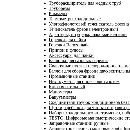
Труборасширитель для медных труб
Труборезы
Риммеры
Термометры холодильные
Ультрафиолетовый течеискатель фреона
Течеискатель фреона электронный
Адаптеры, штуцеры, шаровые вентили
Горелки для пайки
Горелки Bernzomatic
Припои и флюсы
Аксессуары для пайки
Баллоны для газовых горелок
Сварочные посты кислород-пропан, ки
Баллон для сбора фреона двухвентильн
Промывочные станции
Инструмент для опрессовки азотом
Ключ вентильный
Манометры
Вакуумметры
Соединители трубок кондиционера без 
Щетки, гребенки для чистки и правки р
Наборы холодильного инструмента, наб
TESTO. Цифровые манометрические ста
Заправочные станции ручные
Анализатор фреона, смотровая колба In