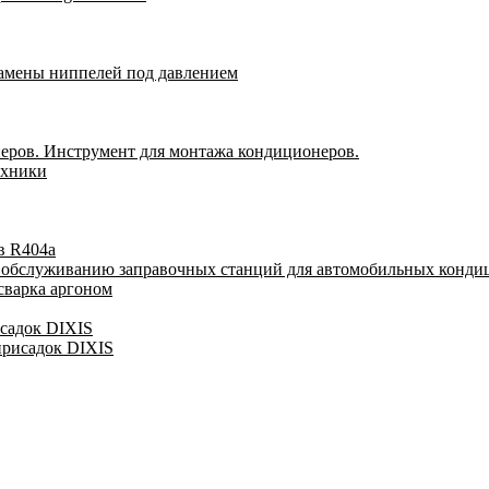
замены ниппелей под давлением
еров. Инструмент для монтажа кондиционеров.
ехники
в R404a
у обслуживанию заправочных станций для автомобильных конди
сварка аргоном
исадок DIXIS
присадок DIXIS