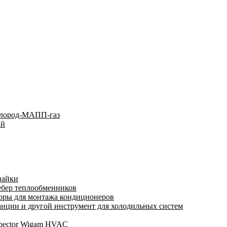
слород-МАПП-газ
ый
пайки
ебер теплообменников
оры для монтажа кондиционеров
нции и другой инструмент для холодильных систем
spector Wigam HVAC