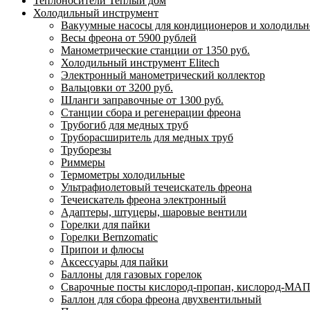
Теплоносители Теплый дом
Холодильный инструмент
Вакуумные насосы для кондиционеров и холодильно
Весы фреона от 5900 рублей
Манометрические станции от 1350 руб.
Холодильный инструмент Elitech
Электронный манометрический коллектор
Вальцовки от 3200 руб.
Шланги заправочные от 1300 руб.
Станции сбора и регенерации фреона
Трубогиб для медных труб
Труборасширитель для медных труб
Труборезы
Риммеры
Термометры холодильные
Ультрафиолетовый течеискатель фреона
Течеискатель фреона электронный
Адаптеры, штуцеры, шаровые вентили
Горелки для пайки
Горелки Bernzomatic
Припои и флюсы
Аксессуары для пайки
Баллоны для газовых горелок
Сварочные посты кислород-пропан, кислород-МАП
Баллон для сбора фреона двухвентильный