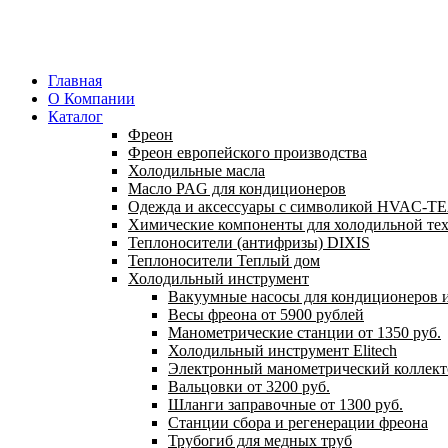
Главная
О Компании
Каталог
Фреон
Фреон европейского производства
Холодильные масла
Масло PAG для кондиционеров
Одежда и аксессуары с символикой HVAC-
Химические компоненты для холодильной те
Теплоносители (антифризы) DIXIS
Теплоносители Теплый дом
Холодильный инструмент
Вакуумные насосы для кондиционеров и
Весы фреона от 5900 рублей
Манометрические станции от 1350 руб.
Холодильный инструмент Elitech
Электронный манометрический коллект
Вальцовки от 3200 руб.
Шланги заправочные от 1300 руб.
Станции сбора и регенерации фреона
Трубогиб для медных труб