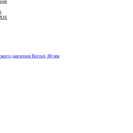
оном
S
IXIS