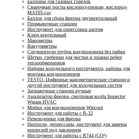
Баллоны для газовых горелок
Сварочные посты кислород-пропан, кислород-
МАПП-газ
Баллон для сбора фреона двухвентильный
Промывочные станции
Инструмент для опрессовки азотом
Ключ вентильный
Манометры
Вакуумметры
Соединители трубок кондиционера без пайки
Щетки, гребенки для чистки и правки ребер
теплообменников
Наборы холодильного инструмента, наборы для
монтажа кондиционеров
TESTO. Цифровые манометрические станции и
другой инструмент для холодильных систем
Заправочные станции ручные
Анализатор фреона, смотровая колба Inspector
Wigam HVAC
Мойки для кондиционеров Wipcool
Инструмент для работы с R-32
Переходники для фреона
Ниппели, депрессоры, инструмент для замены
ниппелей под давлением
Инструмент для работы с R744 (CO²)