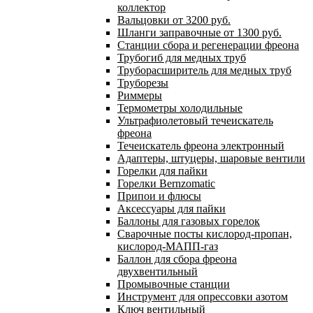
коллектор
Вальцовки от 3200 руб.
Шланги заправочные от 1300 руб.
Станции сбора и регенерации фреона
Трубогиб для медных труб
Труборасширитель для медных труб
Труборезы
Риммеры
Термометры холодильные
Ультрафиолетовый течеискатель
фреона
Течеискатель фреона электронный
Адаптеры, штуцеры, шаровые вентили
Горелки для пайки
Горелки Bernzomatic
Припои и флюсы
Аксессуары для пайки
Баллоны для газовых горелок
Сварочные посты кислород-пропан,
кислород-МАПП-газ
Баллон для сбора фреона
двухвентильный
Промывочные станции
Инструмент для опрессовки азотом
Ключ вентильный