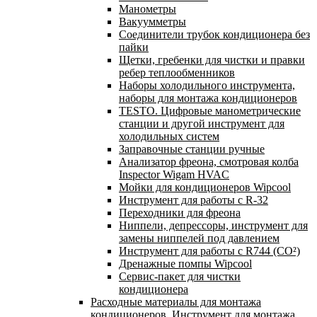
Манометры
Вакуумметры
Соединители трубок кондиционера без
пайки
Щетки, гребенки для чистки и правки
ребер теплообменников
Наборы холодильного инструмента,
наборы для монтажа кондиционеров
TESTO. Цифровые манометрические
станции и другой инструмент для
холодильных систем
Заправочные станции ручные
Анализатор фреона, смотровая колба
Inspector Wigam HVAC
Мойки для кондиционеров Wipcool
Инструмент для работы с R-32
Переходники для фреона
Ниппели, депрессоры, инструмент для
замены ниппелей под давлением
Инструмент для работы с R744 (CO²)
Дренажные помпы Wipcool
Сервис-пакет для чистки
кондиционера
Расходные материалы для монтажа
кондиционеров. Инструмент для монтажа