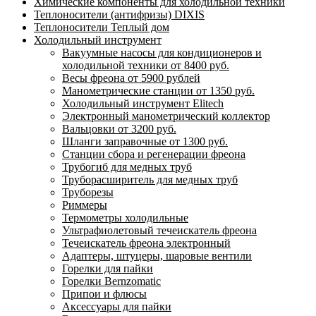
Химические компоненты для холодильной техники
Теплоносители (антифризы) DIXIS
Теплоносители Теплый дом
Холодильный инструмент
Вакуумные насосы для кондиционеров и
холодильной техники от 8400 руб.
Весы фреона от 5900 рублей
Манометрические станции от 1350 руб.
Холодильный инструмент Elitech
Электронный манометрический коллектор
Вальцовки от 3200 руб.
Шланги заправочные от 1300 руб.
Станции сбора и регенерации фреона
Трубогиб для медных труб
Труборасширитель для медных труб
Труборезы
Риммеры
Термометры холодильные
Ультрафиолетовый течеискатель фреона
Течеискатель фреона электронный
Адаптеры, штуцеры, шаровые вентили
Горелки для пайки
Горелки Bernzomatic
Припои и флюсы
Аксессуары для пайки