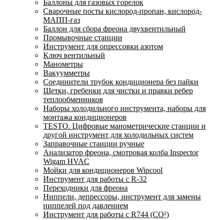
Баллоны для газовых горелок
Сварочные посты кислород-пропан, кислород-
МАПП-газ
Баллон для сбора фреона двухвентильный
Промывочные станции
Инструмент для опрессовки азотом
Ключ вентильный
Манометры
Вакуумметры
Соединители трубок кондиционера без пайки
Щетки, гребенки для чистки и правки ребер
теплообменников
Наборы холодильного инструмента, наборы для
монтажа кондиционеров
TESTO. Цифровые манометрические станции и
другой инструмент для холодильных систем
Заправочные станции ручные
Анализатор фреона, смотровая колба Inspector
Wigam HVAC
Мойки для кондиционеров Wipcool
Инструмент для работы с R-32
Переходники для фреона
Ниппели, депрессоры, инструмент для замены
ниппелей под давлением
Инструмент для работы с R744 (CO²)