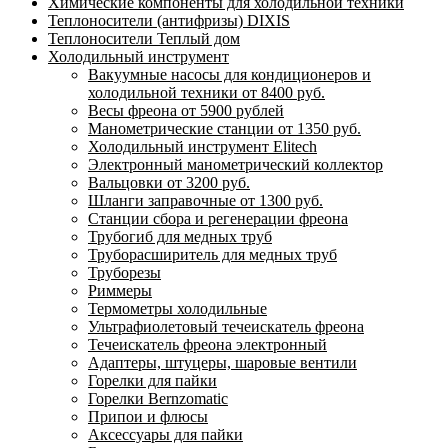
Химические компоненты для холодильной техники
Теплоносители (антифризы) DIXIS
Теплоносители Теплый дом
Холодильный инструмент
Вакуумные насосы для кондиционеров и
холодильной техники от 8400 руб.
Весы фреона от 5900 рублей
Манометрические станции от 1350 руб.
Холодильный инструмент Elitech
Электронный манометрический коллектор
Вальцовки от 3200 руб.
Шланги заправочные от 1300 руб.
Станции сбора и регенерации фреона
Трубогиб для медных труб
Труборасширитель для медных труб
Труборезы
Риммеры
Термометры холодильные
Ультрафиолетовый течеискатель фреона
Течеискатель фреона электронный
Адаптеры, штуцеры, шаровые вентили
Горелки для пайки
Горелки Bernzomatic
Припои и флюсы
Аксессуары для пайки