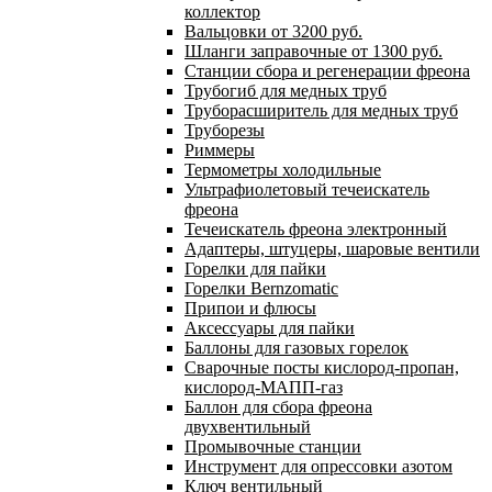
коллектор
Вальцовки от 3200 руб.
Шланги заправочные от 1300 руб.
Станции сбора и регенерации фреона
Трубогиб для медных труб
Труборасширитель для медных труб
Труборезы
Риммеры
Термометры холодильные
Ультрафиолетовый течеискатель
фреона
Течеискатель фреона электронный
Адаптеры, штуцеры, шаровые вентили
Горелки для пайки
Горелки Bernzomatic
Припои и флюсы
Аксессуары для пайки
Баллоны для газовых горелок
Сварочные посты кислород-пропан,
кислород-МАПП-газ
Баллон для сбора фреона
двухвентильный
Промывочные станции
Инструмент для опрессовки азотом
Ключ вентильный