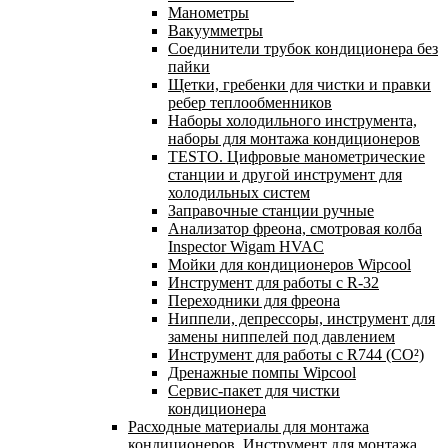
Манометры
Вакуумметры
Соединители трубок кондиционера без
пайки
Щетки, гребенки для чистки и правки
ребер теплообменников
Наборы холодильного инструмента,
наборы для монтажа кондиционеров
TESTO. Цифровые манометрические
станции и другой инструмент для
холодильных систем
Заправочные станции ручные
Анализатор фреона, смотровая колба
Inspector Wigam HVAC
Мойки для кондиционеров Wipcool
Инструмент для работы с R-32
Переходники для фреона
Ниппели, депрессоры, инструмент для
замены ниппелей под давлением
Инструмент для работы с R744 (CO²)
Дренажные помпы Wipcool
Сервис-пакет для чистки
кондиционера
Расходные материалы для монтажа
кондиционеров. Инструмент для монтажа