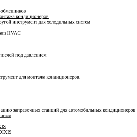
лообменников
монтажа кондиционеров
угой инструмент для холодильных систем
Wigam HVAC
ппелей под давлением
струмент для монтажа кондиционеров.
ванию заправочных станций для автомобильных кондиционеров
гоном
XIS
 DIXIS