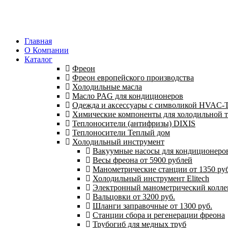
Главная
О Компании
Каталог
Фреон
Фреон европейского производства
Холодильные масла
Масло PAG для кондиционеров
Одежда и аксессуары с символикой HVAC
Химические компоненты для холодильной 
Теплоносители (антифризы) DIXIS
Теплоносители Теплый дом
Холодильный инструмент
Вакуумные насосы для кондиционеров 
Весы фреона от 5900 рублей
Манометрические станции от 1350 руб
Холодильный инструмент Elitech
Электронный манометрический колле
Вальцовки от 3200 руб.
Шланги заправочные от 1300 руб.
Станции сбора и регенерации фреона
Трубогиб для медных труб