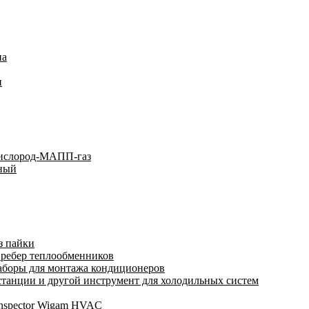
на
и
кислород-МАПП-газ
ьный
з пайки
 ребер теплообменников
аборы для монтажа кондиционеров
анции и другой инструмент для холодильных систем
Inspector Wigam HVAC