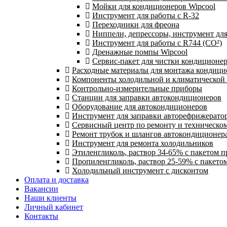
Мойки для кондиционеров Wipcool
Инструмент для работы с R-32
Переходники для фреона
Ниппели, депрессоры, инструмент дл
Инструмент для работы с R744 (CO²)
Дренажные помпы Wipcool
Сервис-пакет для чистки кондиционе
Расходные материалы для монтажа кондици
Компоненты холодильной и климатической
Контрольно-измерительные приборы
Станции для заправки автокондиционеров
Оборудование для автокондиционеров
Инструмент для заправки авторефрижерато
Сервисный центр по ремонту и техническо
Ремонт трубок и шлангов автокондиционера
Инструмент для ремонта холодильников
Этиленгликоль, раствор 34-65% с пакетом 
Пропиленгликоль, раствор 25-59% с пакето
Холодильный инструмент с дисконтом
Оплата и доставка
Вакансии
Наши клиенты
Личный кабинет
Контакты