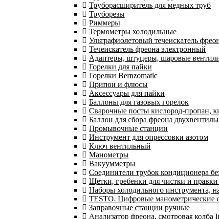
Труборасширитель для медных труб
Труборезы
Риммеры
Термометры холодильные
Ультрафиолетовый течеискатель фрео
Течеискатель фреона электронный
Адаптеры, штуцеры, шаровые вентил
Горелки для пайки
Горелки Bernzomatic
Припои и флюсы
Аксессуары для пайки
Баллоны для газовых горелок
Сварочные посты кислород-пропан, 
Баллон для сбора фреона двухвентил
Промывочные станции
Инструмент для опрессовки азотом
Ключ вентильный
Манометры
Вакуумметры
Соединители трубок кондиционера бе
Щетки, гребенки для чистки и правки
Наборы холодильного инструмента, н
TESTO. Цифровые манометрические ст
Заправочные станции ручные
Анализатор фреона, смотровая колба 