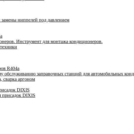
я замены ниппелей под давлением
ра
онеров. Инструмент для монтажа кондиционеров.
 техники
ров R404a
му обслуживанию заправочных станций для автомобильных кон
, сварка аргоном
присадок DIXIS
м присадок DIXIS