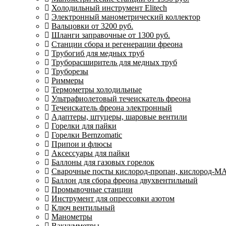
Холодильный инструмент Elitech
Электронный манометрический коллектор
Вальцовки от 3200 руб.
Шланги заправочные от 1300 руб.
Станции сбора и регенерации фреона
Трубогиб для медных труб
Труборасширитель для медных труб
Труборезы
Риммеры
Термометры холодильные
Ультрафиолетовый течеискатель фреона
Течеискатель фреона электронный
Адаптеры, штуцеры, шаровые вентили
Горелки для пайки
Горелки Bernzomatic
Припои и флюсы
Аксессуары для пайки
Баллоны для газовых горелок
Сварочные посты кислород-пропан, кислород-М
Баллон для сбора фреона двухвентильный
Промывочные станции
Инструмент для опрессовки азотом
Ключ вентильный
Манометры
Вакуумметры