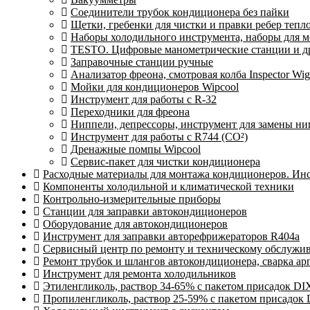
Соединители трубок кондиционера без пайки
Щетки, гребенки для чистки и правки ребер теп
Наборы холодильного инструмента, наборы для 
TESTO. Цифровые манометрические станции и др
Заправочные станции ручные
Анализатор фреона, смотровая колба Inspector 
Мойки для кондиционеров Wipcool
Инструмент для работы с R-32
Переходники для фреона
Ниппели, депрессоры, инструмент для замены ни
Инструмент для работы с R744 (CO²)
Дренажные помпы Wipcool
Сервис-пакет для чистки кондиционера
Расходные материалы для монтажа кондиционеров. Ин
Компоненты холодильной и климатической техники
Контрольно-измерительные приборы
Станции для заправки автокондиционеров
Оборудование для автокондиционеров
Инструмент для заправки авторефрижераторов R404a
Сервисный центр по ремонту и техническому обслужи
Ремонт трубок и шлангов автокондиционера, сварка ар
Инструмент для ремонта холодильников
Этиленгликоль, раствор 34-65% с пакетом присадок DI
Пропиленгликоль, раствор 25-59% с пакетом присадок