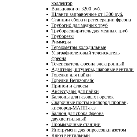
коллектор
Вальцовки от 3200 руб.
Шланги заправочные от 1300 руб.
Станции сбора и регенерации фреона
Трубогиб для медных труб
Труборасширитель для медных труб
Труборезы
Риммеры
Термометры холодильные
Ультрафиолетовый течеискатель
фреона
Течеискатель фреона электронный
Адаптеры, штуцеры, шаровые вентили
Горелки для пайки
Горелки Bernzomatic
Припои и флюсы
Аксессуары для пайки
Баллоны для газовых горелок
Сварочные посты кислород-пропан,
кислород-МАПП-газ
Баллон для сбора фреона
двухвентильный
Промывочные станции
Инструмент для опрессовки азотом
Ключ вентильный