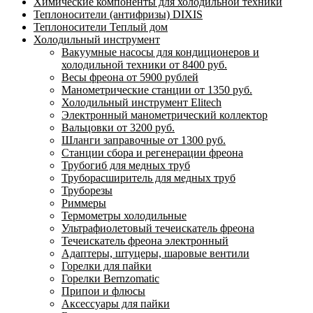
Химические компоненты для холодильной техники
Теплоносители (антифризы) DIXIS
Теплоносители Теплый дом
Холодильный инструмент
Вакуумные насосы для кондиционеров и
холодильной техники от 8400 руб.
Весы фреона от 5900 рублей
Манометрические станции от 1350 руб.
Холодильный инструмент Elitech
Электронный манометрический коллектор
Вальцовки от 3200 руб.
Шланги заправочные от 1300 руб.
Станции сбора и регенерации фреона
Трубогиб для медных труб
Труборасширитель для медных труб
Труборезы
Риммеры
Термометры холодильные
Ультрафиолетовый течеискатель фреона
Течеискатель фреона электронный
Адаптеры, штуцеры, шаровые вентили
Горелки для пайки
Горелки Bernzomatic
Припои и флюсы
Аксессуары для пайки