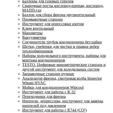
Баллоны для газовых горелок
Сварочные посты кислород-пропан, кислород-
МАПП-газ
Баллон для сбора фреона двухвентильный
Промывочные станции
Инструмент для опрессовки азотом
Ключ вентильный
Манометры
Вакуумметры
Соединители трубок кондиционера без пайки
Щетки, гребенки для чистки и правки ребер
теплообменников
Наборы холодильного инструмента, наборы для
монтажа кондиционеров
TESTO. Цифровые манометрические станции и
другой инструмент для холодильных систем
Заправочные станции ручные
Анализатор фреона, смотровая колба Inspector
Wigam HVAC
Мойки для кондиционеров Wipcool
Инструмент для работы с R-32
Переходники для фреона
Ниппели, депрессоры, инструмент для замены
ниппелей под давлением
Инструмент для работы с R744 (CO²)