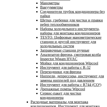
Манометры
Вакуумметры
Соединители трубок кондиционера без
пайки
Щетки, гребенки для чистки и правки
ребер теплообменников
Наборы холодильного инструмента,
наборы для монтажа кондиционеров
TESTO. Цифровые манометрические
станции и другой инструмент для
холодильных систем
Заправочные станции ручные
Анализатор фреона, смотровая колба
Inspector Wigam HVAC
Мойки для кондиционеров Wipcool
Инструмент для работы с R-32
Переходники для фреона
Ниппели, депрессоры, инструмент для
замены ниппелей под давлением
Инструмент для работы с R744 (CO²)
Дренажные помпы Wipcool
Сервис-пакет для чистки
кондиционера
Расходные материалы для монтажа
кондиционеров. Инструмент для монтажа