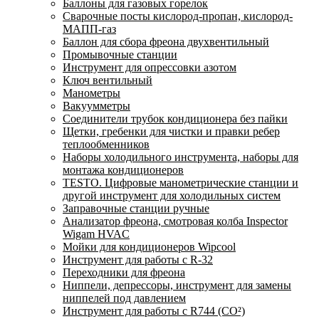
Баллоны для газовых горелок
Сварочные посты кислород-пропан, кислород-
МАПП-газ
Баллон для сбора фреона двухвентильный
Промывочные станции
Инструмент для опрессовки азотом
Ключ вентильный
Манометры
Вакуумметры
Соединители трубок кондиционера без пайки
Щетки, гребенки для чистки и правки ребер
теплообменников
Наборы холодильного инструмента, наборы для
монтажа кондиционеров
TESTO. Цифровые манометрические станции и
другой инструмент для холодильных систем
Заправочные станции ручные
Анализатор фреона, смотровая колба Inspector
Wigam HVAC
Мойки для кондиционеров Wipcool
Инструмент для работы с R-32
Переходники для фреона
Ниппели, депрессоры, инструмент для замены
ниппелей под давлением
Инструмент для работы с R744 (CO²)