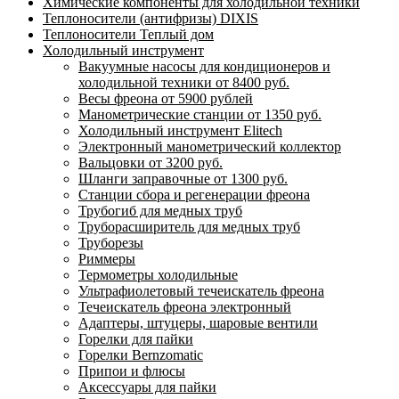
Химические компоненты для холодильной техники
Теплоносители (антифризы) DIXIS
Теплоносители Теплый дом
Холодильный инструмент
Вакуумные насосы для кондиционеров и
холодильной техники от 8400 руб.
Весы фреона от 5900 рублей
Манометрические станции от 1350 руб.
Холодильный инструмент Elitech
Электронный манометрический коллектор
Вальцовки от 3200 руб.
Шланги заправочные от 1300 руб.
Станции сбора и регенерации фреона
Трубогиб для медных труб
Труборасширитель для медных труб
Труборезы
Риммеры
Термометры холодильные
Ультрафиолетовый течеискатель фреона
Течеискатель фреона электронный
Адаптеры, штуцеры, шаровые вентили
Горелки для пайки
Горелки Bernzomatic
Припои и флюсы
Аксессуары для пайки