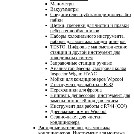
Манометры
Вакуумметры
Соединители трубок кондиционера без
пайки
Щетки, гребенки для чистки и правки
ребер теплообменников
Наборы холодильного инструмента,
наборы для монтажа кондиционеров
TESTO. Цифровые манометрические
станции и другой инструмент для
холодильных систем
Заправочные станции ручные
Анализатор фреона, смотровая колба
Inspector Wigam HVAC
Мойки для кондиционеров Wipcool
Инструмент для работы с R-32
Переходники для фреона
Ниппели, депрессоры, инструмент для
замены ниппелей под давлением
Инструмент для работы с R744 (CO²)
Дренажные помпы Wipcool
Сервис-пакет для чистки
кондиционера
Расходные материалы для монтажа
кондиционеров. Инструмент для монтажа