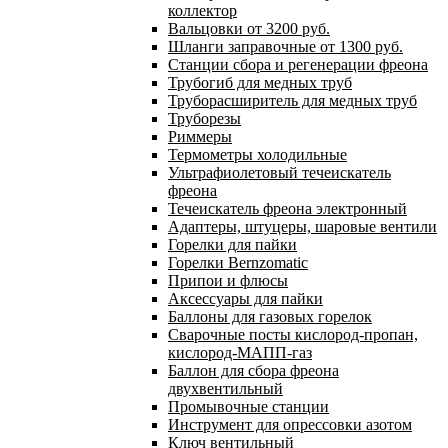
коллектор
Вальцовки от 3200 руб.
Шланги заправочные от 1300 руб.
Станции сбора и регенерации фреона
Трубогиб для медных труб
Труборасширитель для медных труб
Труборезы
Риммеры
Термометры холодильные
Ультрафиолетовый течеискатель
фреона
Течеискатель фреона электронный
Адаптеры, штуцеры, шаровые вентили
Горелки для пайки
Горелки Bernzomatic
Припои и флюсы
Аксессуары для пайки
Баллоны для газовых горелок
Сварочные посты кислород-пропан,
кислород-МАПП-газ
Баллон для сбора фреона
двухвентильный
Промывочные станции
Инструмент для опрессовки азотом
Ключ вентильный