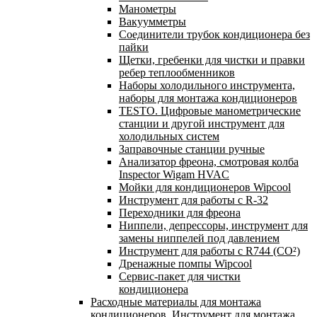
Манометры
Вакуумметры
Соединители трубок кондиционера без
пайки
Щетки, гребенки для чистки и правки
ребер теплообменников
Наборы холодильного инструмента,
наборы для монтажа кондиционеров
TESTO. Цифровые манометрические
станции и другой инструмент для
холодильных систем
Заправочные станции ручные
Анализатор фреона, смотровая колба
Inspector Wigam HVAC
Мойки для кондиционеров Wipcool
Инструмент для работы с R-32
Переходники для фреона
Ниппели, депрессоры, инструмент для
замены ниппелей под давлением
Инструмент для работы с R744 (CO²)
Дренажные помпы Wipcool
Сервис-пакет для чистки
кондиционера
Расходные материалы для монтажа
кондиционеров. Инструмент для монтажа