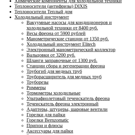
Химические компоненты для холодильной техники
Теплоносители (антифризы) DIXIS
Теплоносители Теплый дом
Холодильный инструмент
Вакуумные насосы для кондиционеров и
холодильной техники от 8400 руб.
Весы фреона от 5900 рублей
Манометрические станции от 1350 руб.
Холодильный инструмент Elitech
Электронный манометрический коллектор
Вальцовки от 3200 руб.
Шланги заправочные от 1300 руб.
Станции сбора и регенерации фреона
Трубогиб для медных труб
Труборасширитель для медных труб
Труборезы
Риммеры
Термометры холодильные
Ультрафиолетовый течеискатель фреона
Течеискатель фреона электронный
Адаптеры, штуцеры, шаровые вентили
Горелки для пайки
Горелки Bernzomatic
Припои и флюсы
Аксессуары для пайки