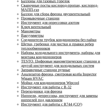
Баллоны для газовых горелок
Сварочные посты кислород-пропан, кислород-
МАПП-газ
Баллон для сбора фреона двухвентильный
Промывочные станции
Инструмент для опрессовки азотом
Ключ вентильный
Манометры
Вакуумметры
Соединители трубок кондиционера без пайки
Щетки, гребенки для чистки и правки ребер
теплообменников
Наборы холодильного инструмента, наборы для
монтажа кондиционеров
TESTO. Цифровые манометрические станции и
другой инструмент для холодильных систем
Заправочные станции ручные
Анализатор фреона, смотровая колба Inspector
Wigam HVAC
Мойки для кондиционеров Wipcool
Инструмент для работы с R-32
Переходники для фреона
Ниппели, депрессоры, инструмент для замены
ниппелей под давлением
Инструмент для работы с R744 (CO²)