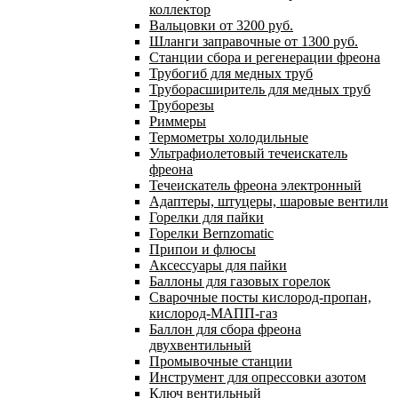
коллектор
Вальцовки от 3200 руб.
Шланги заправочные от 1300 руб.
Станции сбора и регенерации фреона
Трубогиб для медных труб
Труборасширитель для медных труб
Труборезы
Риммеры
Термометры холодильные
Ультрафиолетовый течеискатель
фреона
Течеискатель фреона электронный
Адаптеры, штуцеры, шаровые вентили
Горелки для пайки
Горелки Bernzomatic
Припои и флюсы
Аксессуары для пайки
Баллоны для газовых горелок
Сварочные посты кислород-пропан,
кислород-МАПП-газ
Баллон для сбора фреона
двухвентильный
Промывочные станции
Инструмент для опрессовки азотом
Ключ вентильный