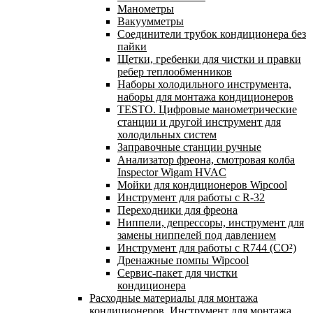
Манометры
Вакуумметры
Соединители трубок кондиционера без
пайки
Щетки, гребенки для чистки и правки
ребер теплообменников
Наборы холодильного инструмента,
наборы для монтажа кондиционеров
TESTO. Цифровые манометрические
станции и другой инструмент для
холодильных систем
Заправочные станции ручные
Анализатор фреона, смотровая колба
Inspector Wigam HVAC
Мойки для кондиционеров Wipcool
Инструмент для работы с R-32
Переходники для фреона
Ниппели, депрессоры, инструмент для
замены ниппелей под давлением
Инструмент для работы с R744 (CO²)
Дренажные помпы Wipcool
Сервис-пакет для чистки
кондиционера
Расходные материалы для монтажа
кондиционеров. Инструмент для монтажа