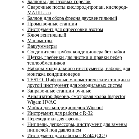
Баллоны для газовых горелок
Сварочные посты кислород-пропан, кислород-
МАПП-газ
Баллон для сбора фреона двухвентильный
Промывочные станции
Инструмент для опрессовки азотом
Ключ вентильный
Манометры
Вакуумметры
Соединители трубок кондиционера без пайки
Щетки, гребенки для чистки и правки ребер
теплообменников
Наборы холодильного инструмента, наборы для
монтажа кондиционеров
TESTO. Цифровые манометрические станции и
другой инструмент для холодильных систем
Заправочные станции ручные
Анализатор фреона, смотровая колба Inspector
Wigam HVAC
Мойки для кондиционеров Wipcool
Инструмент для работы с R-32
Переходники для фреона
Ниппели, депрессоры, инструмент для замены
ниппелей под давлением
Инструмент для работы с R744 (CO²)