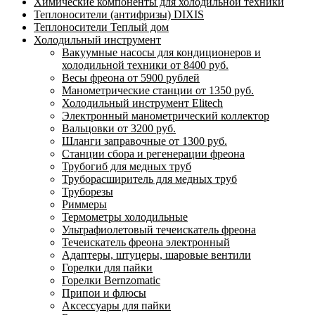
Химические компоненты для холодильной техники
Теплоносители (антифризы) DIXIS
Теплоносители Теплый дом
Холодильный инструмент
Вакуумные насосы для кондиционеров и
холодильной техники от 8400 руб.
Весы фреона от 5900 рублей
Манометрические станции от 1350 руб.
Холодильный инструмент Elitech
Электронный манометрический коллектор
Вальцовки от 3200 руб.
Шланги заправочные от 1300 руб.
Станции сбора и регенерации фреона
Трубогиб для медных труб
Труборасширитель для медных труб
Труборезы
Риммеры
Термометры холодильные
Ультрафиолетовый течеискатель фреона
Течеискатель фреона электронный
Адаптеры, штуцеры, шаровые вентили
Горелки для пайки
Горелки Bernzomatic
Припои и флюсы
Аксессуары для пайки