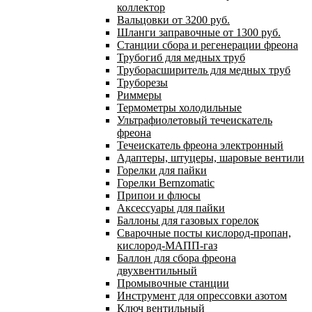
коллектор
Вальцовки от 3200 руб.
Шланги заправочные от 1300 руб.
Станции сбора и регенерации фреона
Трубогиб для медных труб
Труборасширитель для медных труб
Труборезы
Риммеры
Термометры холодильные
Ультрафиолетовый течеискатель
фреона
Течеискатель фреона электронный
Адаптеры, штуцеры, шаровые вентили
Горелки для пайки
Горелки Bernzomatic
Припои и флюсы
Аксессуары для пайки
Баллоны для газовых горелок
Сварочные посты кислород-пропан,
кислород-МАПП-газ
Баллон для сбора фреона
двухвентильный
Промывочные станции
Инструмент для опрессовки азотом
Ключ вентильный