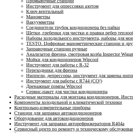
Промывочные станции
Инструмент для опрессовки азотом
Ключ вентильный
Манометры
Вакуумметры
Соединители трубок кондиционера без пайки
Щетки, гребенки для чистки и правки ребер тепло
Наборы холодильного инструмента, наборы для мо
TESTO. Цифровые манометрические станции и друг
Заправочные станции ручные
Анализатор фреона, смотровая колба Inspector Wi
Мойки для кондиционеров Wipcool
Инструмент для работы с R-32
Переходники для фреона
Ниппели, депрессоры, инструмент для замены нип
Инструмент для работы с R744 (CO²)
Дренажные помпы Wipcool
Сервис-пакет для чистки кондиционера
Расходные материалы для монтажа кондиционеров. Инст
Компоненты холодильной и климатической техники
Контрольно-измерительные приборы
Станции для заправки автокондиционеров
Оборудование для автокондиционеров
Инструмент для заправки авторефрижераторов R404a
Сервисный центр по ремонту и техническому обслужива