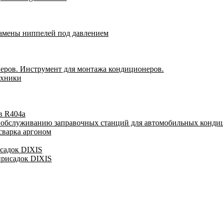
замены ниппелей под давлением
еров. Инструмент для монтажа кондиционеров.
ехники
в R404a
у обслуживанию заправочных станций для автомобильных конди
сварка аргоном
исадок DIXIS
присадок DIXIS