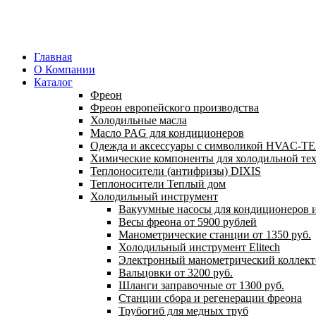
Главная
О Компании
Каталог
Фреон
Фреон европейского производства
Холодильные масла
Масло PAG для кондиционеров
Одежда и аксессуары с символикой HVAC-
Химические компоненты для холодильной те
Теплоносители (антифризы) DIXIS
Теплоносители Теплый дом
Холодильный инструмент
Вакуумные насосы для кондиционеров и
Весы фреона от 5900 рублей
Манометрические станции от 1350 руб.
Холодильный инструмент Elitech
Электронный манометрический коллект
Вальцовки от 3200 руб.
Шланги заправочные от 1300 руб.
Станции сбора и регенерации фреона
Трубогиб для медных труб