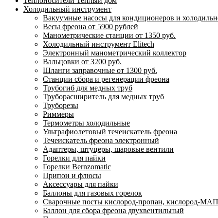
Теплоносители Теплый дом
Холодильный инструмент
Вакуумные насосы для кондиционеров и холодильно
Весы фреона от 5900 рублей
Манометрические станции от 1350 руб.
Холодильный инструмент Elitech
Электронный манометрический коллектор
Вальцовки от 3200 руб.
Шланги заправочные от 1300 руб.
Станции сбора и регенерации фреона
Трубогиб для медных труб
Труборасширитель для медных труб
Труборезы
Риммеры
Термометры холодильные
Ультрафиолетовый течеискатель фреона
Течеискатель фреона электронный
Адаптеры, штуцеры, шаровые вентили
Горелки для пайки
Горелки Bernzomatic
Припои и флюсы
Аксессуары для пайки
Баллоны для газовых горелок
Сварочные посты кислород-пропан, кислород-МАП
Баллон для сбора фреона двухвентильный