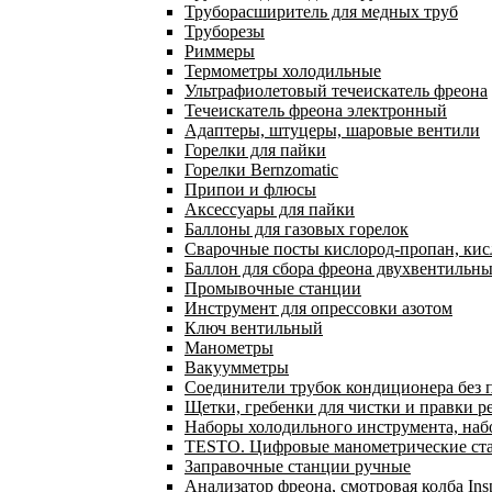
Труборасширитель для медных труб
Труборезы
Риммеры
Термометры холодильные
Ультрафиолетовый течеискатель фреона
Течеискатель фреона электронный
Адаптеры, штуцеры, шаровые вентили
Горелки для пайки
Горелки Bernzomatic
Припои и флюсы
Аксессуары для пайки
Баллоны для газовых горелок
Сварочные посты кислород-пропан, ки
Баллон для сбора фреона двухвентильн
Промывочные станции
Инструмент для опрессовки азотом
Ключ вентильный
Манометры
Вакуумметры
Соединители трубок кондиционера без 
Щетки, гребенки для чистки и правки р
Наборы холодильного инструмента, наб
TESTO. Цифровые манометрические ста
Заправочные станции ручные
Анализатор фреона, смотровая колба In