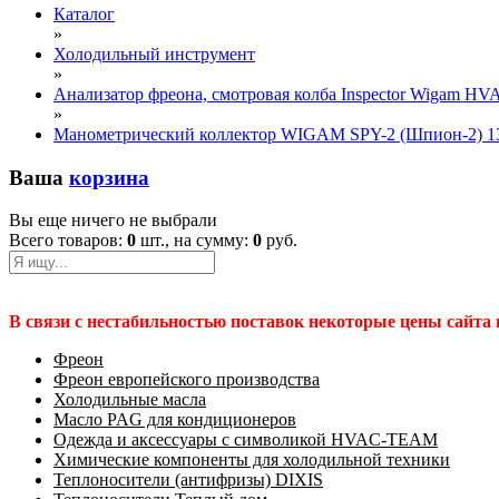
Каталог
»
Холодильный инструмент
»
Анализатор фреона, смотровая колба Inspector Wigam HV
»
Манометрический коллектор WIGAM SPY-2 (Шпион-2) 13
Ваша
корзина
Вы еще ничего не выбрали
Всего товаров:
0
шт., на сумму:
0
руб.
В связи с нестабильностью поставок некоторые цены сайта
Фреон
Фреон европейского производства
Холодильные масла
Масло PAG для кондиционеров
Одежда и аксессуары с символикой HVAC-TEAM
Химические компоненты для холодильной техники
Теплоносители (антифризы) DIXIS