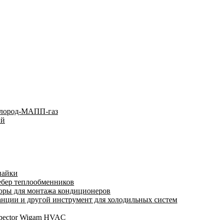
слород-МАПП-газ
ый
пайки
ебер теплообменников
оры для монтажа кондиционеров
нции и другой инструмент для холодильных систем
spector Wigam HVAC