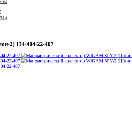
оном
S
IXIS
н-2) 134-404-22-407