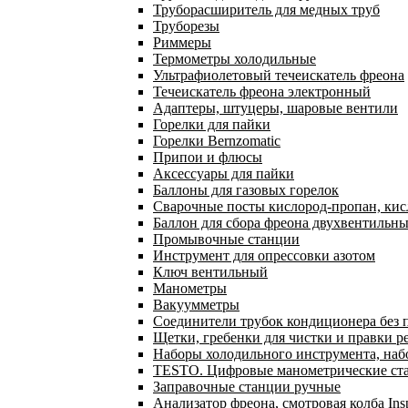
Труборасширитель для медных труб
Труборезы
Риммеры
Термометры холодильные
Ультрафиолетовый течеискатель фреона
Течеискатель фреона электронный
Адаптеры, штуцеры, шаровые вентили
Горелки для пайки
Горелки Bernzomatic
Припои и флюсы
Аксессуары для пайки
Баллоны для газовых горелок
Сварочные посты кислород-пропан, ки
Баллон для сбора фреона двухвентильн
Промывочные станции
Инструмент для опрессовки азотом
Ключ вентильный
Манометры
Вакуумметры
Соединители трубок кондиционера без 
Щетки, гребенки для чистки и правки р
Наборы холодильного инструмента, наб
TESTO. Цифровые манометрические ста
Заправочные станции ручные
Анализатор фреона, смотровая колба In