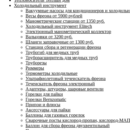
Теплоносители Теплый дом
Холодильный инструмент
Вакуумные насосы для кондиционеров и холодильно
Весы фреона от 5900 рублей
Манометрические станции от 1350 руб.
Холодильный инструмент Elitech
Электронный манометрический коллектор
Вальцовки от 3200 руб.
Шланги заправочные от 1300 руб.
Станции сбора и регенерации фреона
Трубогиб для медных труб
Труборасширитель для медных труб
Труборезы
Риммеры
Термометры холодильные
Ультрафиолетовый течеискатель фреона
Течеискатель фреона электронный
Адаптеры, штуцеры, шаровые вентили
Горелки для пайки
Горелки Bernzomatic
Припои и флюсы
Аксессуары для пайки
Баллоны для газовых горелок
Сварочные посты кислород-пропан, кислород-МАП
Баллон для сбора фреона двухвентильный