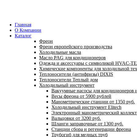
Главная
О Компании
Каталог
Фреон
Фреон европейского производства
Холодильные масла
Масло PAG для кондиционеров
Одежда и аксессуары с символикой HVAC-
Химические компоненты для холодильной те
Теплоносители (антифризы) DIXIS
Теплоносители Теплый дом
Холодильный инструмент
Вакуумные насосы для кондиционеров и
Весы фреона от 5900 рублей
Манометрические станции от 1350 руб.
Холодильный инструмент Elitech
Электронный манометрический коллект
Вальцовки от 3200 руб.
Шланги заправочные от 1300 руб.
Станции сбора и регенерации фреона
Трубогиб для медных труб