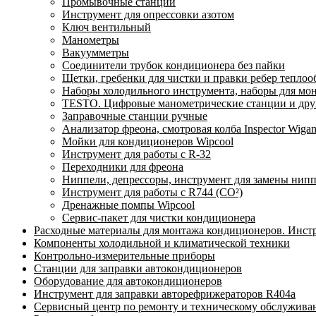
Промывочные станции
Инструмент для опрессовки азотом
Ключ вентильный
Манометры
Вакуумметры
Соединители трубок кондиционера без пайки
Щетки, гребенки для чистки и правки ребер тепло
Наборы холодильного инструмента, наборы для мо
TESTO. Цифровые манометрические станции и друг
Заправочные станции ручные
Анализатор фреона, смотровая колба Inspector Wi
Мойки для кондиционеров Wipcool
Инструмент для работы с R-32
Переходники для фреона
Ниппели, депрессоры, инструмент для замены нип
Инструмент для работы с R744 (CO²)
Дренажные помпы Wipcool
Сервис-пакет для чистки кондиционера
Расходные материалы для монтажа кондиционеров. Инст
Компоненты холодильной и климатической техники
Контрольно-измерительные приборы
Станции для заправки автокондиционеров
Оборудование для автокондиционеров
Инструмент для заправки авторефрижераторов R404a
Сервисный центр по ремонту и техническому обслужива