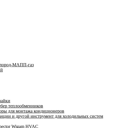
слород-МАПП-газ
ый
пайки
ебер теплообменников
оры для монтажа кондиционеров
нции и другой инструмент для холодильных систем
spector Wigam HVAC