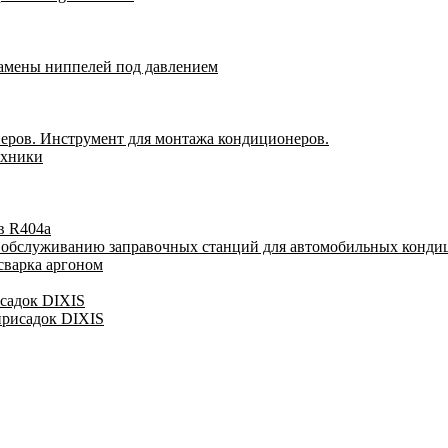
замены ниппелей под давлением
еров. Инструмент для монтажа кондиционеров.
ехники
в R404a
у обслуживанию заправочных станций для автомобильных конди
сварка аргоном
исадок DIXIS
присадок DIXIS