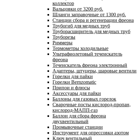
коллектор
Вальцовки от 3200 руб.
Шланги заправочные от 1300 руб.
Станции сбора и регенерации фреона
Трубогиб для медных труб
Труборасширитель для медных труб
Труборезы
Риммеры
Термометры холодильные
Ультрафиолетовый течеискатель
фреона
Течеискатель фреона электронный
Адаптеры, штуцеры, шаровые вентили
Горелки для пайки
Горелки Bernzomatic
Припои и флюсы
Аксессуары для пайки
Баллоны для газовых горелок
Сварочные посты кислород-пропан,
кислород-МАПП-газ
Баллон для сбора фреона
двухвентильный
Промывочные станции
Инструмент для опрессовки азотом
Ключ вентильный