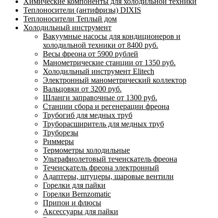
Химические компоненты для холодильной техники
Теплоносители (антифризы) DIXIS
Теплоносители Теплый дом
Холодильный инструмент
Вакуумные насосы для кондиционеров и
холодильной техники от 8400 руб.
Весы фреона от 5900 рублей
Манометрические станции от 1350 руб.
Холодильный инструмент Elitech
Электронный манометрический коллектор
Вальцовки от 3200 руб.
Шланги заправочные от 1300 руб.
Станции сбора и регенерации фреона
Трубогиб для медных труб
Труборасширитель для медных труб
Труборезы
Риммеры
Термометры холодильные
Ультрафиолетовый течеискатель фреона
Течеискатель фреона электронный
Адаптеры, штуцеры, шаровые вентили
Горелки для пайки
Горелки Bernzomatic
Припои и флюсы
Аксессуары для пайки