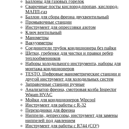
Баллоны для газовых горелок
Сварочные посты кислород-пропан, кислород-
МАПП-газ
Баллон для сбора фреона двухвентильный
Промывочные станции
Инструмент для опрессовки азотом
Ключ вентильный
Манометры
Вакуумметры
Соединители трубок кондиционера без пайки
Щетки, гребенки для чистки и правки ребер
теплообменников
Наборы холодильного инструмента, наборы для
монтажа кондиционеров
TESTO. Цифровые манометрические станции и
другой инструмент для холодильных систем
Заправочные станции ручные
Анализатор фреона, смотровая колба Inspector
Wigam HVAC
Мойки для кондиционеров Wipcool
Инструмент для работы с R-32
Переходники для фреона
Ниппели, депрессоры, инструмент для замены
ниппелей под давлением
Инструмент для работы с R744 (CO²)