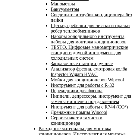
Манометры
Вакуумметры
Соединители трубок кондиционера без
пайки
Щетки, гребенки для чистки и правки
ребер теплообменников
Наборы холодильного инструмента,
наборы для монтажа кондиционеров
TESTO. Цифровые манометрические
станции и другой инструмент для
холодильных систем
Заправочные станции ручные
Анализатор фреона, смотровая колба
Inspector Wigam HVAC
Мойки для кондиционеров Wipcool
Инструмент для работы с R-32
Переходники для фреона
Ниппели, депрессоры, инструмент для
замены ниппелей под давлением
Инструмент для работы с R744 (CO²)
Дренажные помпы Wipcool
Сервис-пакет для чистки
кондиционера
Расходные материалы для монтажа
кондиционеров. Инструмент для монтажа