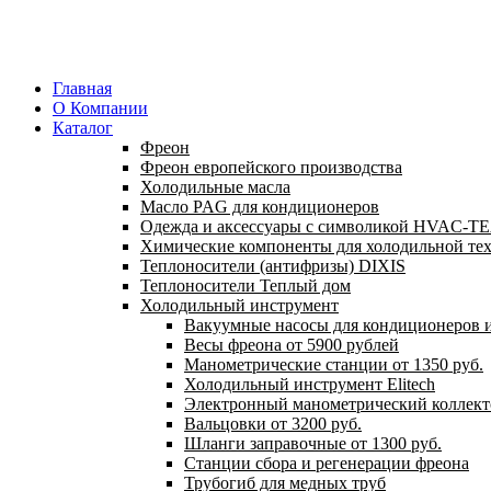
Главная
О Компании
Каталог
Фреон
Фреон европейского производства
Холодильные масла
Масло PAG для кондиционеров
Одежда и аксессуары с символикой HVAC-
Химические компоненты для холодильной те
Теплоносители (антифризы) DIXIS
Теплоносители Теплый дом
Холодильный инструмент
Вакуумные насосы для кондиционеров и
Весы фреона от 5900 рублей
Манометрические станции от 1350 руб.
Холодильный инструмент Elitech
Электронный манометрический коллект
Вальцовки от 3200 руб.
Шланги заправочные от 1300 руб.
Станции сбора и регенерации фреона
Трубогиб для медных труб