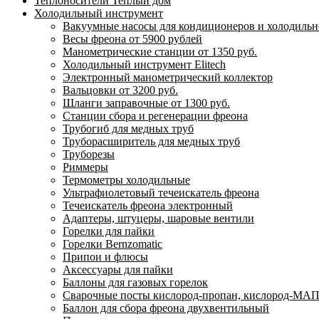
Теплоносители Теплый дом
Холодильный инструмент
Вакуумные насосы для кондиционеров и холодильно
Весы фреона от 5900 рублей
Манометрические станции от 1350 руб.
Холодильный инструмент Elitech
Электронный манометрический коллектор
Вальцовки от 3200 руб.
Шланги заправочные от 1300 руб.
Станции сбора и регенерации фреона
Трубогиб для медных труб
Труборасширитель для медных труб
Труборезы
Риммеры
Термометры холодильные
Ультрафиолетовый течеискатель фреона
Течеискатель фреона электронный
Адаптеры, штуцеры, шаровые вентили
Горелки для пайки
Горелки Bernzomatic
Припои и флюсы
Аксессуары для пайки
Баллоны для газовых горелок
Сварочные посты кислород-пропан, кислород-МАП
Баллон для сбора фреона двухвентильный