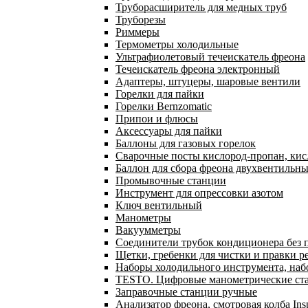
Труборасширитель для медных труб
Труборезы
Риммеры
Термометры холодильные
Ультрафиолетовый течеискатель фреона
Течеискатель фреона электронный
Адаптеры, штуцеры, шаровые вентили
Горелки для пайки
Горелки Bernzomatic
Припои и флюсы
Аксессуары для пайки
Баллоны для газовых горелок
Сварочные посты кислород-пропан, ки
Баллон для сбора фреона двухвентильн
Промывочные станции
Инструмент для опрессовки азотом
Ключ вентильный
Манометры
Вакуумметры
Соединители трубок кондиционера без 
Щетки, гребенки для чистки и правки р
Наборы холодильного инструмента, наб
TESTO. Цифровые манометрические ста
Заправочные станции ручные
Анализатор фреона, смотровая колба In