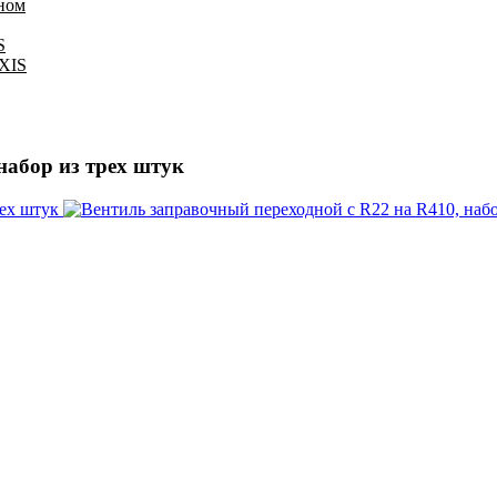
оном
S
IXIS
набор из трех штук