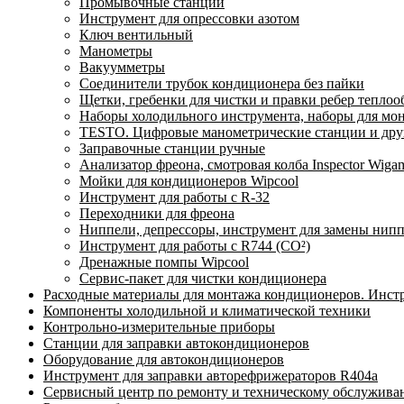
Промывочные станции
Инструмент для опрессовки азотом
Ключ вентильный
Манометры
Вакуумметры
Соединители трубок кондиционера без пайки
Щетки, гребенки для чистки и правки ребер тепло
Наборы холодильного инструмента, наборы для мо
TESTO. Цифровые манометрические станции и друг
Заправочные станции ручные
Анализатор фреона, смотровая колба Inspector Wi
Мойки для кондиционеров Wipcool
Инструмент для работы с R-32
Переходники для фреона
Ниппели, депрессоры, инструмент для замены нип
Инструмент для работы с R744 (CO²)
Дренажные помпы Wipcool
Сервис-пакет для чистки кондиционера
Расходные материалы для монтажа кондиционеров. Инст
Компоненты холодильной и климатической техники
Контрольно-измерительные приборы
Станции для заправки автокондиционеров
Оборудование для автокондиционеров
Инструмент для заправки авторефрижераторов R404a
Сервисный центр по ремонту и техническому обслужива