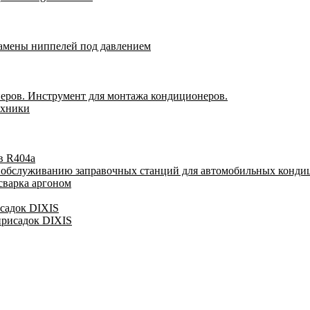
замены ниппелей под давлением
еров. Инструмент для монтажа кондиционеров.
ехники
в R404a
у обслуживанию заправочных станций для автомобильных конди
сварка аргоном
исадок DIXIS
присадок DIXIS