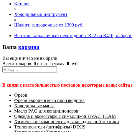
Каталог
»
Холодильный инструмент
»
Шланги заправочные от 1300 руб.
»
Вентиль заправочный переходной с R22 на R410, набор и
Ваша
корзина
Вы еще ничего не выбрали
Всего товаров:
0
шт., на сумму:
0
руб.
В связи с нестабильностью поставок некоторые цены сайта
Фреон
Фреон европейского производства
Холодильные масла
Масло PAG для кондиционеров
Одежда и аксессуары с символикой HVAC-TEAM
Химические компоненты для холодильной техники
Теплоносители (антифризы) DIXIS