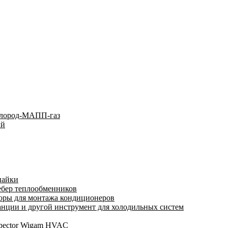
слород-МАПП-газ
ый
пайки
ебер теплообменников
оры для монтажа кондиционеров
нции и другой инструмент для холодильных систем
spector Wigam HVAC