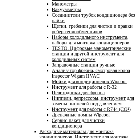
Манометры
Вакуумметры
Соединители трубок кондиционера без
пайки
Щетки, гребенки для чистки и правки
ребер теплообменников
Наборы холодильного инструмента,
наборы для монтажа кондиционеров
TESTO. Цифровые манометрические
станции и другой инструмент для
холодильных систем
Заправочные станции ручные
Анализатор фреона, смотровая колба
Inspector Wigam HVAC
Мойки для кондиционеров Wipcool
Инструмент для работы с R-32
Переходники для фреона
Ниппели, депрессоры, инструмент для
замены ниппелей под давлением
Инструмент для работы с R744 (CO²)
Дренажные помпы Wipcool
Сервис-пакет для чистки
кондиционера
Расходные материалы для монтажа
кондиционеров. Инструмент для монтажа