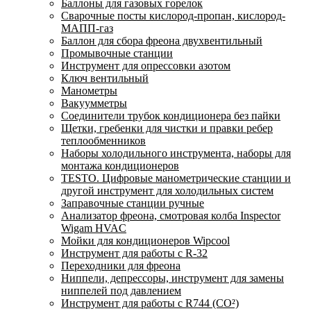
Баллоны для газовых горелок
Сварочные посты кислород-пропан, кислород-
МАПП-газ
Баллон для сбора фреона двухвентильный
Промывочные станции
Инструмент для опрессовки азотом
Ключ вентильный
Манометры
Вакуумметры
Соединители трубок кондиционера без пайки
Щетки, гребенки для чистки и правки ребер
теплообменников
Наборы холодильного инструмента, наборы для
монтажа кондиционеров
TESTO. Цифровые манометрические станции и
другой инструмент для холодильных систем
Заправочные станции ручные
Анализатор фреона, смотровая колба Inspector
Wigam HVAC
Мойки для кондиционеров Wipcool
Инструмент для работы с R-32
Переходники для фреона
Ниппели, депрессоры, инструмент для замены
ниппелей под давлением
Инструмент для работы с R744 (CO²)