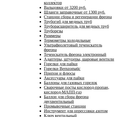
коллектор
Вальцовки от 3200 руб.
Шланги заправочные от 1300 руб.
Станции сбора и регенерации фреона
Трубогиб для медных труб
Труборасширитель для медных труб
Труборезы
Риммеры
Термометры холодильные
Ультрафиолетовый течеискатель
фреона
Течеискатель фреона электронный
Адаптеры, штуцеры, шаровые вентили
Горелки для пайки
Горелки Bernzomatic
Припои и флюсы
Аксессуары для пайки
Баллоны для газовых горелок
Сварочные посты кислород-пропан,
кислород-МАПП-газ
Баллон для сбора фреона
двухвентильный
Промывочные станции
Инструмент для опрессовки азотом
Ключ вентильный