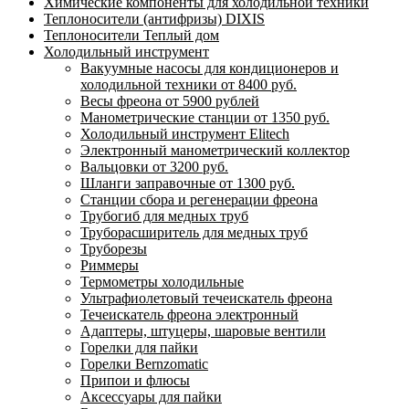
Химические компоненты для холодильной техники
Теплоносители (антифризы) DIXIS
Теплоносители Теплый дом
Холодильный инструмент
Вакуумные насосы для кондиционеров и
холодильной техники от 8400 руб.
Весы фреона от 5900 рублей
Манометрические станции от 1350 руб.
Холодильный инструмент Elitech
Электронный манометрический коллектор
Вальцовки от 3200 руб.
Шланги заправочные от 1300 руб.
Станции сбора и регенерации фреона
Трубогиб для медных труб
Труборасширитель для медных труб
Труборезы
Риммеры
Термометры холодильные
Ультрафиолетовый течеискатель фреона
Течеискатель фреона электронный
Адаптеры, штуцеры, шаровые вентили
Горелки для пайки
Горелки Bernzomatic
Припои и флюсы
Аксессуары для пайки